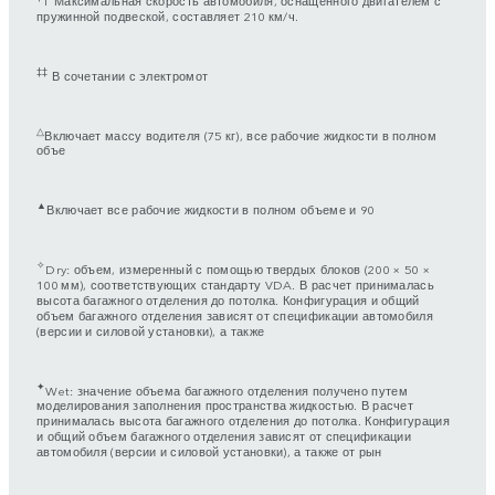
T Максимальная скорость автомобиля, оснащенного двигателем с
пружинной подвеской, составляет 210 км/ч.
‡‡
В сочетании с электромот
△
Включает массу водителя (75 кг), все рабочие жидкости в полном
объе
▲
Включает все рабочие жидкости в полном объеме и 90
✧
Dry: объем, измеренный с помощью твердых блоков (200 × 50 ×
100 мм), соответствующих стандарту VDA. В расчет принималась
высота багажного отделения до потолка. Конфигурация и общий
объем багажного отделения зависят от спецификации автомобиля
(версии и силовой установки), а также
✦
Wet: значение объема багажного отделения получено путем
моделирования заполнения пространства жидкостью. В расчет
принималась высота багажного отделения до потолка. Конфигурация
и общий объем багажного отделения зависят от спецификации
автомобиля (версии и силовой установки), а также от рын