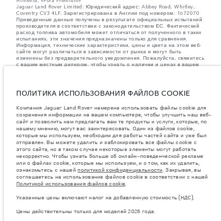
Armenia, «Fora Premium»
Jaguar Land Rover Limited: Юридический адрес: Abbey Road, Whitley,
Coventry CV3 4LF. Зарегистрирована в Англии под номером: 1672070
Приведенные данные получены в результате официальных испытаний
производителя в соответствии с законодательством ЕС. Фактический
расход топлива автомобиля может отличаться от полученного в таких
испытаниях, эти значения предназначены только для сравнения.
Информация, технические характеристики, цены и цвета на этом веб-
сайте могут различаться в зависимости от рынка и могут быть
изменены без предварительного уведомления. Пожалуйста, свяжитесь
с вашим местным дилером, чтобы узнать о наличии и ценах в вашем
регионе.
Указанные значения массы соответствуют автомобилю в стандартной
комплектации. Аксессуары и другие элементы, установленные после
ПОЛИТИКА ИСПОЛЬЗОВАНИЯ ФАЙЛОВ COOKIE
процесса производства автомобиля, влияют на полезную нагрузку.
Следите, чтобы полная разрешенная масса автомобиля и
Компания Jaguar Land Rover намерена использовать файлы cookie для
максимальные нагрузки на оси не были превышены, когда к массе
сохранения информации на вашем компьютере, чтобы улучшить наш веб-
самого автомобиля добавляется совокупный вес установленных
сайт и позволить нам предлагать вам те продукты и услуги, которые, по
аксессуаров, пассажиров, рабочих жидкостей, топлива, а также
нашему мнению, могут вас заинтересовать. Один из файлов cookie,
полезная нагрузка.
которые мы используем, необходим для работы частей сайта и уже был
важное примечание в отношений изображений и спецификаций.
В
отправлен. Вы можете удалить и заблокировать все файлы cookie с
настоящее время в мире наблюдается дефицит полупроводников,
этого сайта, но в таком случае некоторые элементы могут работать
который оказывает влияние на спецификации производимых
некорректно. Чтобы узнать больше об онлайн-поведенческой рекламе
транспортных средств, доступность опционального оборудования и
или о файлах cookie, которые мы используем, и о том, как их удалить,
сроки производства. Ситуация меняется очень быстро. Поэтому
ознакомьтесь с нашей
политикой конфиденциальности
. Закрывая, вы
используемые на сайте изображения могут не в полной мере
соглашаетесь на использование файлов cookie в соответствии с нашей
соответствовать доступным особенностям, опциям, комплектациям и
Политикой использования файлов cookie
.
цветовым схемам автомобилей. Подробную информацию о
действующих ограничениях уточняйте у авторизованных дилеров.
Указанные цены включают налог на добавленную стоимость (НДС).
Указанные цены включают налог на добавленную стоимость (НДС).
Цены действительны только для моделей 2026 года.
Цены действительны только для моделей 2026 года.