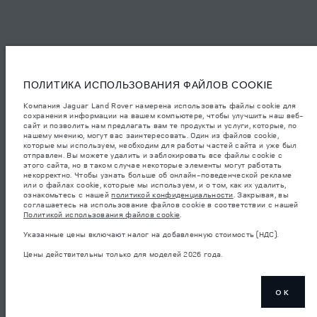
Jaguar Land Rover Limited: Юридический адрес: Abbey Road, Whitley,
Coventry CV3 4LF. Зарегистрирована в Англии под номером: 1672070
Приведенные данные получены в результате официальных испытаний
производителя в соответствии с законодательством ЕС. Фактический
расход топлива автомобиля может отличаться от полученного в таких
испытаниях, эти значения предназначены только для сравнения.
Информация, технические характеристики, цены и цвета на этом веб-
сайте могут различаться в зависимости от рынка и могут быть
изменены без предварительного уведомления. Пожалуйста, свяжитесь
ПОЛИТИКА ИСПОЛЬЗОВАНИЯ ФАЙЛОВ COOKIE
с вашим местным дилером, чтобы узнать о наличии и ценах в вашем
регионе.
Компания Jaguar Land Rover намерена использовать файлы cookie для
сохранения информации на вашем компьютере, чтобы улучшить наш веб-
Указанные значения массы соответствуют автомобилю в стандартной
сайт и позволить нам предлагать вам те продукты и услуги, которые, по
комплектации. Аксессуары и другие элементы, установленные после
нашему мнению, могут вас заинтересовать. Один из файлов cookie,
процесса производства автомобиля, влияют на полезную нагрузку.
которые мы используем, необходим для работы частей сайта и уже был
Следите, чтобы полная разрешенная масса автомобиля и
максимальные нагрузки на оси не были превышены, когда к массе
отправлен. Вы можете удалить и заблокировать все файлы cookie с
самого автомобиля добавляется совокупный вес установленных
этого сайта, но в таком случае некоторые элементы могут работать
аксессуаров, пассажиров, рабочих жидкостей, топлива, а также
некорректно. Чтобы узнать больше об онлайн-поведенческой рекламе
полезная нагрузка.
или о файлах cookie, которые мы используем, и о том, как их удалить,
ознакомьтесь с нашей
политикой конфиденциальности
. Закрывая, вы
важное примечание в отношений изображений и спецификаций.
В
соглашаетесь на использование файлов cookie в соответствии с нашей
настоящее время в мире наблюдается дефицит полупроводников,
Политикой использования файлов cookie
.
который оказывает влияние на спецификации производимых
транспортных средств, доступность опционального оборудования и
Указанные цены включают налог на добавленную стоимость (НДС).
сроки производства. Ситуация меняется очень быстро. Поэтому
используемые на сайте изображения могут не в полной мере
Цены действительны только для моделей 2026 года.
соответствовать доступным особенностям, опциям, комплектациям и
цветовым схемам автомобилей. Подробную информацию о
действующих ограничениях уточняйте у авторизованных дилеров.
Указанные цены включают налог на добавленную стоимость (НДС).
OK
Цены действительны только для моделей 2026 года.