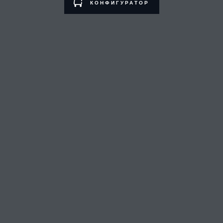
КОНФИГУРАТОР
«FORA PREMIUM»
ԳՏՆԵԼ ԿԵՆՏՐՈՆԸ
КАРЬЕРА
УСЛОВИЯ
СВЯЗАТЬСЯ С НАМИ
ПОЛИТИКА КОНФИДЕНЦИАЛЬНОСТИ
ПОЛИТИКА ИСПОЛЬЗОВАНИЯ ФАЙЛОВ COOKIE
Armenia, «Fora Premium»