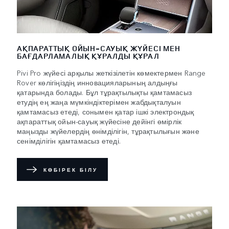
АҚПАРАТТЫҚ ОЙЫН-САУЫҚ ЖҮЙЕСІ МЕН
БАҒДАРЛАМАЛЫҚ ҚҰРАЛДЫ ҚҰРАЛ
Pivi Pro жүйесі арқылы жеткізілетін көмектермен Range
Rover көлігіңіздің инновацияларының алдыңғы
қатарында болады. Бұл тұрақтылықты қамтамасыз
етудің ең жаңа мүмкіндіктерімен жабдықталуын
қамтамасыз етеді, сонымен қатар ішкі электрондық
ақпараттық ойын-сауық жүйесіне дейінгі өмірлік
маңызды жүйелердің өнімділігін, тұрақтылығын және
сенімділігін қамтамасыз етеді.
КӨБІРЕК БІЛУ