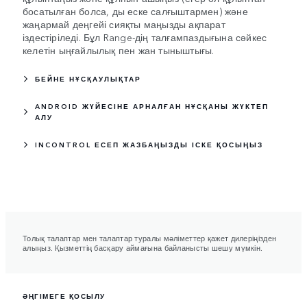
босатылған болса, ды еске салғыштармен) және
жаңармай деңгейі сияқты маңызды ақпарат
іздестіріледі. Бұл Range-дің талғампаздығына сәйкес
келетін ыңғайлылық пен жан тыныштығы.
БЕЙНЕ НҰСҚАУЛЫҚТАР
ANDROID ЖҮЙЕСІНЕ АРНАЛҒАН НҰСҚАНЫ ЖҮКТЕП
АЛУ
INCONTROL ЕСЕП ЖАЗБАҢЫЗДЫ ІСКЕ ҚОСЫҢЫЗ
Толық талаптар мен талаптар туралы мәліметтер қажет дилеріңізден
алыңыз. Қызметтің басқару аймағына байланысты шешу мүмкін.
ӘҢГІМЕГЕ ҚОСЫЛУ