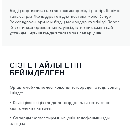
Біздің сертификатталған техниктеріміздің тәжірибесімен
танысыңыз. Жетілдірілген диагностика және Range
Rover құралы арқылы біздің мамандар көлігіңізді Range
Rover инженериясының қауіпсіздік техникасына сай
ұстайды. Бірінші күндегі талғампаз сапар үшін.
СІЗГЕ ҒАЙЛЫ ЕТІП
БЕЙІМДЕЛГЕН
Әр автомобиль келесі кешенді тексеруден өтеді, соның
ішінде:
• Көлігіңізді өзіңіз таңдаған жерден алып кету және
қайта жеткізу қызметі.
• Сапарды жалғастыруыңыз үшін телефоныңызды
алыңыз.