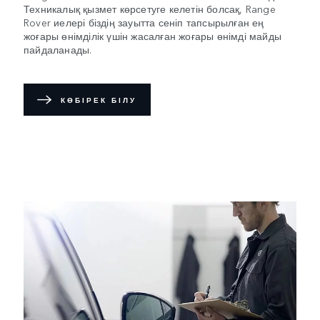
Техникалық қызмет көрсетуге келетін болсақ, Range
Rover иелері біздің зауытта сеніп тапсырылған ең
жоғары өнімділік үшін жасалған жоғары өнімді майды
пайдаланады.
КӨБІРЕК БІЛУ