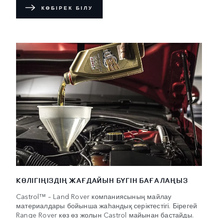
КӨБІРЕК БІЛУ
КӨЛІГІҢІЗДІҢ ЖАҒДАЙЫН БҮГІН БАҒАЛАҢЫЗ
Castrol™ – Land Rover компаниясының майлау
материалдары бойынша жаһандық серіктестігі. Бірегей
Range Rover көз өз жолын Castrol майынан бастайды.