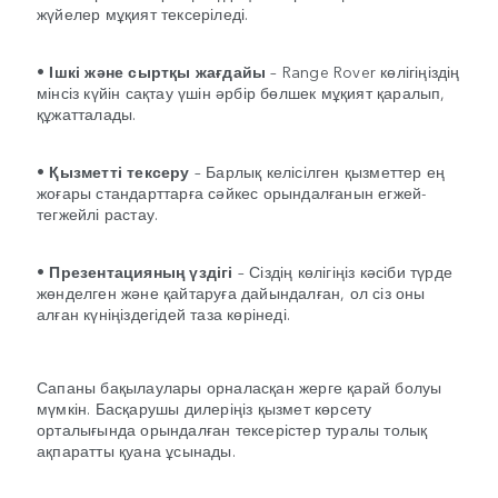
жүйелер мұқият тексеріледі.
•
Ішкі және сыртқы жағдайы
– Range Rover көлігіңіздің
мінсіз күйін сақтау үшін әрбір бөлшек мұқият қаралып,
құжатталады.
•
Қызметті тексеру
– Барлық келісілген қызметтер ең
жоғары стандарттарға сәйкес орындалғанын егжей-
тегжейлі растау.
•
Презентацияның үздігі
– Сіздің көлігіңіз кәсіби түрде
жөнделген және қайтаруға дайындалған, ол сіз оны
алған күніңіздегідей таза көрінеді.
Сапаны бақылаулары орналасқан жерге қарай болуы
мүмкін. Басқарушы дилеріңіз қызмет көрсету
орталығында орындалған тексерістер туралы толық
ақпаратты қуана ұсынады.