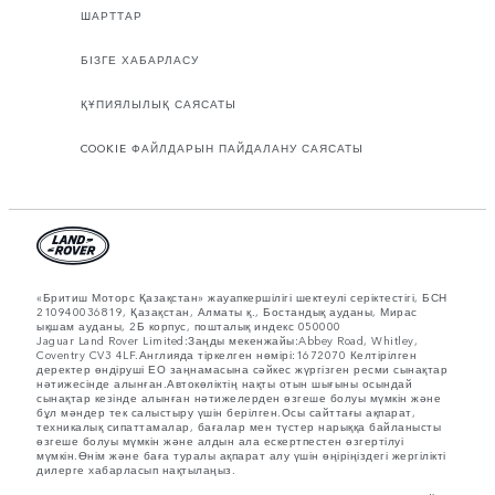
ШАРТТАР
БІЗГЕ ХАБАРЛАСУ
ҚҰПИЯЛЫЛЫҚ САЯСАТЫ
COOKIE ФАЙЛДАРЫН ПАЙДАЛАНУ САЯСАТЫ
«Бритиш Моторс Қазақстан» жауапкершілігі шектеулі серіктестігі, БСН
210940036819, Қазақстан, Алматы қ., Бостандық ауданы, Мирас
ықшам ауданы, 2Б корпус, пошталық индекс 050000
Jaguar Land Rover Limited:Заңды мекенжайы:Abbey Road, Whitley,
Coventry CV3 4LF.Англияда тіркелген нөмірі:1672070 Келтірілген
деректер өндіруші ЕО заңнамасына сәйкес жүргізген ресми сынақтар
нәтижесінде алынған.Автокөліктің нақты отын шығыны осындай
сынақтар кезінде алынған нәтижелерден өзгеше болуы мүмкін және
бұл мәндер тек салыстыру үшін берілген.Осы сайттағы ақпарат,
техникалық сипаттамалар, бағалар мен түстер нарыққа байланысты
өзгеше болуы мүмкін және алдын ала ескертпестен өзгертілуі
мүмкін.Өнім және баға туралы ақпарат алу үшін өңіріңіздегі жергілікті
дилерге хабарласып нақтылаңыз.