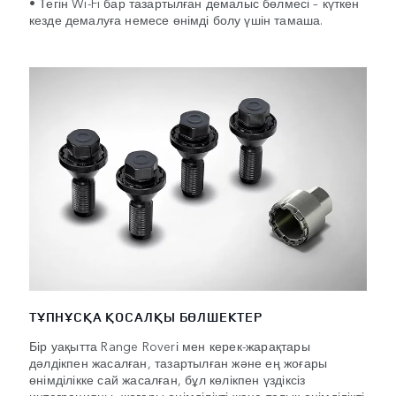
• Тегін Wi-Fi бар тазартылған демалыс бөлмесі – күткен
кезде демалуға немесе өнімді болу үшін тамаша.
ТҰПНҰСҚА ҚОСАЛҚЫ БӨЛШЕКТЕР
Бір уақытта Range Roverі мен керек-жарақтары
дəлдікпен жасалған, тазартылған жəне ең жоғары
өнімділікке сай жасалған, бұл көлікпен үздіксіз
интеграцияны, жоғары өнімділікті жəне толық өнімділікті