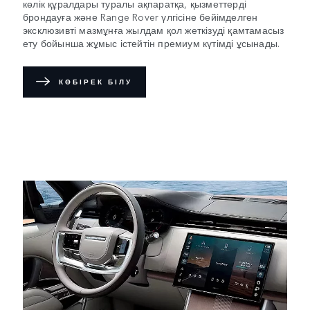
көлік құралдары туралы ақпаратқа, қызметтерді
брондауға және Range Rover үлгісіне бейімделген
эксклюзивті мазмұнға жылдам қол жеткізуді қамтамасыз
ету бойынша жұмыс істейтін премиум күтімді ұсынады.
КӨБІРЕК БІЛУ