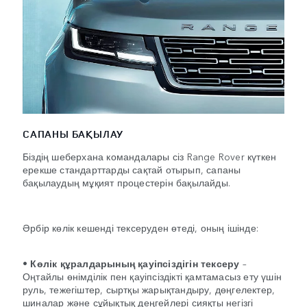
САПАНЫ БАҚЫЛАУ
Біздің шеберхана командалары сіз Range Rover күткен
ерекше стандарттарды сақтай отырып, сапаны
бақылаудың мұқият процестерін бақылайды.
Әрбір көлік кешенді тексеруден өтеді, оның ішінде:
•
Көлік құралдарының қауіпсіздігін тексеру
–
Оңтайлы өнімділік пен қауіпсіздікті қамтамасыз ету үшін
руль, тежегіштер, сыртқы жарықтандыру, дөңгелектер,
шиналар және сұйықтық деңгейлері сияқты негізгі