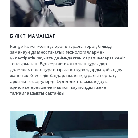
БІЛІКТІ МАМАНДАР
Range Rover көлігіңіз бренд туралы терең білімді
заманауи диагностикалық технологиялармен
үйлестіретін зауытта дайындалған сарапшыларға сеніп
тапсырылған. Бұл сертификатталған құралдар
дәлелдеме-дәл құрастырылған құралдарды қабылдау
және тек Rover-дің бағдарламалық құралын орнату
арқылы тексерулерді, бұл көлікті тасымалдауға
арналған ерекше өнімділікті, қауіпсіздікті және
талғампаздықты сақтайды.