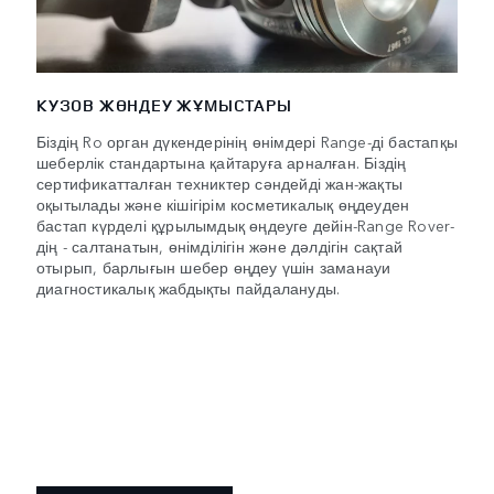
КУЗОВ ЖӨНДЕУ ЖҰМЫСТАРЫ
Біздің Ro орган дүкендерінің өнімдері Range-ді бастапқы
шеберлік стандартына қайтаруға арналған. Біздің
сертификатталған техниктер сәндейді жан-жақты
оқытылады және кішігірім косметикалық өңдеуден
бастап күрделі құрылымдық өңдеуге дейін-Range Rover-
дің - салтанатын, өнімділігін және дәлдігін сақтай
отырып, барлығын шебер өңдеу үшін заманауи
диагностикалық жабдықты пайдалануды.