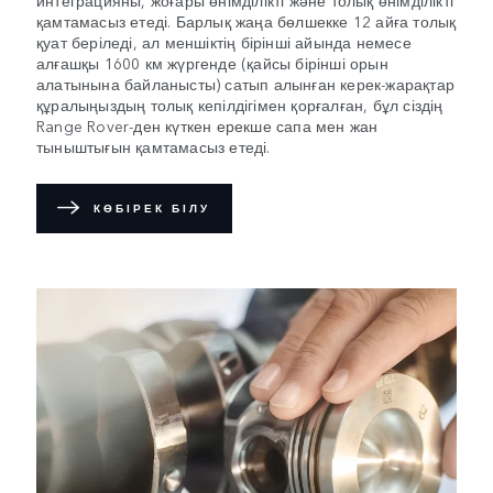
қамтамасыз етеді. Барлық жаңа бөлшекке 12 айға толық
қуат беріледі, ал меншіктің бірінші айында немесе
алғашқы 1600 км жүргенде (қайсы бірінші орын
алатынына байланысты) сатып алынған керек-жарақтар
құралыңыздың толық кепілдігімен қорғалған, бұл сіздің
Range Rover-ден күткен ерекше сапа мен жан
тыныштығын қамтамасыз етеді.
КӨБІРЕК БІЛУ