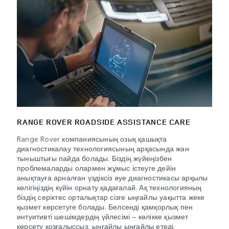
RANGE ROVER ROADSIDE ASSISTANCE CARE
Range Rover компаниясының озық қашықта
диагностикалау технологиясының арқасында жан
тыныштығы пайда болады. Біздің жүйеңізбен
проблемаларды олармен жұмыс істеуге дейін
анықтауға арналған үздіксіз әуе диагностикасы арқылы
көлігіңіздің күйін орнату қадағалай. Ақ технологияның
біздің серіктес орталықтар сізге ыңғайлы уақытта жеке
қызмет көрсетуге болады. Белсенді қамқорлық пен
интуитивті шешімдердің үйлесімі — көлікке қызмет
көрсету қозғалыссыз, ыңғайлы ыңғайлы етеді.