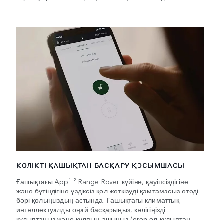
КӨЛІКТІ ҚАШЫҚТАН БАСҚАРУ ҚОСЫМШАСЫ
Ғашықтағы App¹ ² Range Rover күйіне, қауіпсіздігіне
және бүтіндігіне үздіксіз қол жеткізуді қамтамасыз етеді –
бәрі қолыңыздың астында. Ғашықтағы климаттық
интеллектуалды оңай басқарыңыз, көлігіңізді
құлыптаңыз және құлпын ашыңыз (егер ол құлыптан