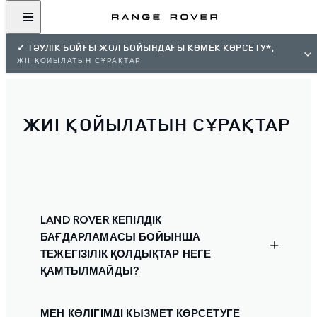
✓ ТӘУЛІК БОЙҒЫ ЖОЛ БОЙЫНДАҒЫ КӨМЕК КӨРСЕТУ*,
ЖІІ ҚОЙЫЛАТЫН СҰРАҚТАР
ЖИІ ҚОЙЫЛАТЫН СҰРАҚТАР
LAND ROVER КЕПІЛДІК
БАҒДАРЛАМАСЫ БОЙЫНША
ТЕЖЕГІЗІЛІК ҚОЛДЫҚТАР НЕГЕ
ҚАМТЫЛМАЙДЫ?
МЕН КӨЛІГІМДІ ҚЫЗМЕТ КӨРСЕТУГЕ