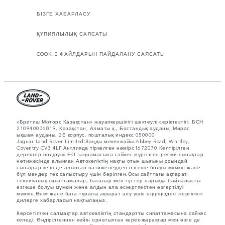
БІЗГЕ ХАБАРЛАСУ
ҚҰПИЯЛЫЛЫҚ САЯСАТЫ
COOKIE ФАЙЛДАРЫН ПАЙДАЛАНУ САЯСАТЫ
«Бритиш Моторс Қазақстан» жауапкершілігі шектеулі серіктестігі, БСН
210940036819, Қазақстан, Алматы қ., Бостандық ауданы, Мирас
ықшам ауданы, 2Б корпус, пошталық индекс 050000
Jaguar Land Rover Limited:Заңды мекенжайы:Abbey Road, Whitley,
Coventry CV3 4LF.Англияда тіркелген нөмірі:1672070 Келтірілген
деректер өндіруші ЕО заңнамасына сәйкес жүргізген ресми сынақтар
нәтижесінде алынған.Автокөліктің нақты отын шығыны осындай
сынақтар кезінде алынған нәтижелерден өзгеше болуы мүмкін және
бұл мәндер тек салыстыру үшін берілген.Осы сайттағы ақпарат,
техникалық сипаттамалар, бағалар мен түстер нарыққа байланысты
өзгеше болуы мүмкін және алдын ала ескертпестен өзгертілуі
мүмкін.Өнім және баға туралы ақпарат алу үшін өңіріңіздегі жергілікті
дилерге хабарласып нақтылаңыз.
Көрсетілген салмақтар автокөліктің стандартты сипаттамасына сәйкес
келеді. Өндірілгеннен кейін орнатылған керек-жарақтар мен өзге де