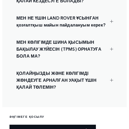
ҚАЛАЙ КЕЗДЕСУГЕ БОЛАДЫ?
МЕН НЕ ҮШІН LAND ROVER ҰСЫНҒАН
қозғалтқыш майын пайдалануым керек?
МЕН КӨЛІГІМДЕ ШИНА ҚЫСЫМЫН
БАҚЫЛАУ ЖҮЙЕСІН (TPMS) ОРНАТУҒА
БОЛА МА?
ҚОЛАЙҢЫЗДЫ ЖӘНЕ КӨЛІГІМДІ
ЖӨНДЕУГЕ АРНАЛҒАН УАҚЫТ ҮШІН
ҚАЛАЙ ТӨЛЕМІН?
ӘҢГІМЕГЕ ҚОСЫЛУ