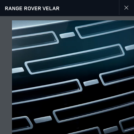
RANGE ROVER VELAR
RANGE ROVER VELAR ТУРАЛЫ КӨБІРЕК БІЛУ-KZ
ГАЛЕРЕЯ
ӘҢГІМЕГЕ ҚОСЫЛУ
Өңір
ҚАЗАҚСТАН
Тіл
ҚАЗАҚ
Дилер