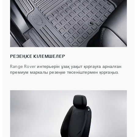
РЕЗЕҢКЕ КІЛЕМШЕЛЕР
Range Rover интерьерін ұзақ уақыт қорғауға арналған
премиум маркалы резеңке төсеніштермен қорғаңыз.