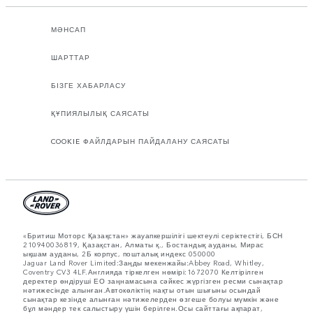
МӘНСАП
ШАРТТАР
БІЗГЕ ХАБАРЛАСУ
ҚҰПИЯЛЫЛЫҚ САЯСАТЫ
COOKIE ФАЙЛДАРЫН ПАЙДАЛАНУ САЯСАТЫ
«Бритиш Моторс Қазақстан» жауапкершілігі шектеулі серіктестігі, БСН
210940036819, Қазақстан, Алматы қ., Бостандық ауданы, Мирас
ықшам ауданы, 2Б корпус, пошталық индекс 050000
Jaguar Land Rover Limited:Заңды мекенжайы:Abbey Road, Whitley,
Coventry CV3 4LF.Англияда тіркелген нөмірі:1672070 Келтірілген
деректер өндіруші ЕО заңнамасына сәйкес жүргізген ресми сынақтар
нәтижесінде алынған.Автокөліктің нақты отын шығыны осындай
сынақтар кезінде алынған нәтижелерден өзгеше болуы мүмкін және
бұл мәндер тек салыстыру үшін берілген.Осы сайттағы ақпарат,