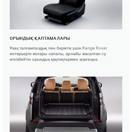
ОРЫНДЫҚ ҚАПТАМАЛАРЫ
Ұзақ талғампаздық пен беріктік үшін Range Rover
интерьерін жоғары сапалы, арнайы жасалған су
өткізбейтін орындық қақпақтармен қорғаңыз.