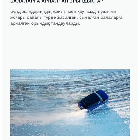
БАЛАЛАРҒА АРНАЛҒАН ОРЫНДЫҚТАР
Бүлдіршіндеріңіздің жайлы мен қауіпсіздігі үшін ең
жоғары сапалы түрде жасалған, сыналған балаларға
арналған орындық таңдауларды.