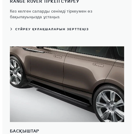
RANGE ROVER ТІРКЕП СҮЙРЕУ
Кез келген сапарды сенімді тіркеумен өз
бақылауыңызда ұстаңыз.
СҮЙРЕУ ҚҰЛАҚШАЛАРЫН ЗЕРТТЕҢІЗ
БАСҚЫШТАР