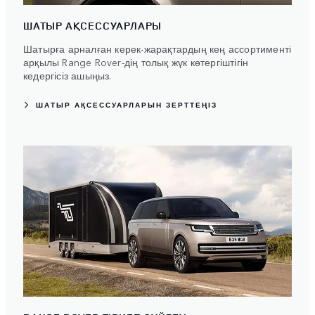
ШАТЫР АҚСЕССУАРЛАРЫ
Шатырға арналған керек-жарақтардың кең ассортименті
арқылы Range Rover-дің толық жүк көтергіштігін
кедергісіз ашыңыз.
ШАТЫР АҚСЕССУАРЛАРЫН ЗЕРТТЕҢІЗ