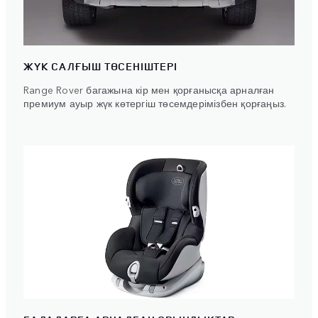
ЖҮК САЛҒЫШ ТӨСЕНІШТЕРІ
Range Rover багажына кір мен қорғанысқа арналған
премиум ауыр жүк көтергіш төсемдерімізбен қорғаңыз.