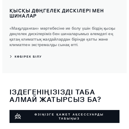
ҚЫСҚЫ ДӨҢГЕЛЕК ДИСКІЛЕРІ МЕН
ШИНАЛАР
«Мақұлданған» мәртебесіне ие болу үшін біздің қысқы
дөңгелек дискілеріміз бен шиналарымыз әлемдегі ең
қатаң климаттық жағдайлардан бірінде қатты және
климатпен экстремалды сынақ өтті.
КӨБІРЕК БІЛУ
ІЗДЕГЕНІҢІЗІЗДІ ТАБА
АЛМАЙ ЖАТЫРСЫЗ БА?
ӨЗІҢІЗГЕ ҚАЖЕТ АҚСЕССУАРДЫ
ТАБЫҢЫЗ