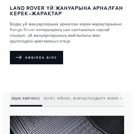
LAND ROVER ҮЙ ЖАНУАРЫНА АРНАЛҒАН
КЕРЕК-ЖАРАҚТАР
Біздің үй жануарларына арналған керек-жарақтарымыз
Range Rover интерьерінің сән-салтанатын сақтай
отырып, үй жануарларының жайлылығы мен
қауіпсіздігін қамтамасыз етеді.
КӨБІРЕК БІЛУ
ИШКІ КӨРІНІСІ
БОЯУ, ӘЙНЕК, ЖАРЫҚТАНДЫРУ ЖӘНЕ БАСҚА