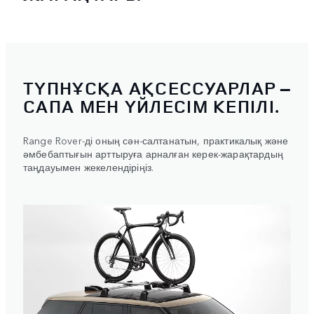
ТҮПНҰСҚА АҚСЕССУАРЛАР –
САПА МЕН ҮЙЛЕСІМ КЕПІЛІ.
Range Rover-ді оның сән-салтанатын, практикалық және
әмбебаптығын арттыруға арналған керек-жарақтардың
таңдауымен жекелендіріңіз.