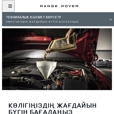
ТЕХНИКАЛЫҚ ҚЫЗМЕТ КӨРСЕТУ
КӨЛІГІҢІЗДІҢ ЖАҒДАЙЫН БҮГІН БАҒАЛАҢЫЗ
КӨЛІГІҢІЗДІҢ ЖАҒДАЙЫН
БҮГІН БАҒАЛАҢЫЗ