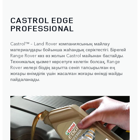
CASTROL EDGE
PROFESSIONAL
Castrol™ – Land Rover компаниясының майлау
материалдары бойынша жаһандық серіктестігі. Бірегей
Range Rover көз өз жолын Castrol майынан бастайды.
Техникалық қызмет көрсетуге келетін болсақ, Range
Rover иелері біздің зауытта сеніп тапсырылған ең
жоғары өнімділік үшін жасалған жоғары өнімді майды
пайдаланады.