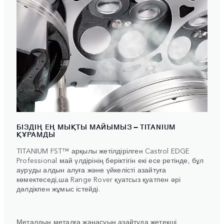
БІЗДІҢ ЕҢ МЫҚТЫ МАЙЫМЫЗ – TITANIUM
ҚҰРАМДЫ
TITANIUM FST™ арқылы жетілдірілген Castrol EDGE
Professional май үлдірінің беріктігін екі есе ретінде, бұл
ауруды алдын алуға және үйкелісті азайтуға
көмектеседі,ша Range Rover қуатсыз қуатпен әрі
дәлдікпен жұмыс істейді.
Металдың металға жанасуын азайтуда жетекші