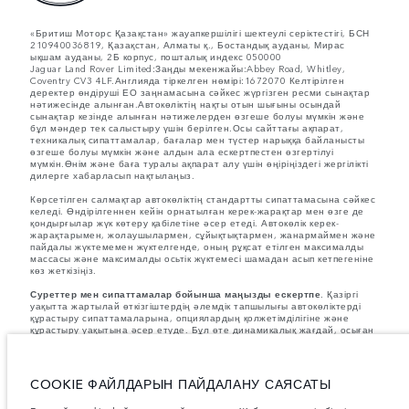
«Бритиш Моторс Қазақстан» жауапкершілігі шектеулі серіктестігі, БСН
210940036819, Қазақстан, Алматы қ., Бостандық ауданы, Мирас
ықшам ауданы, 2Б корпус, пошталық индекс 050000
Jaguar Land Rover Limited:Заңды мекенжайы:Abbey Road, Whitley,
Coventry CV3 4LF.Англияда тіркелген нөмірі:1672070 Келтірілген
деректер өндіруші ЕО заңнамасына сәйкес жүргізген ресми сынақтар
нәтижесінде алынған.Автокөліктің нақты отын шығыны осындай
сынақтар кезінде алынған нәтижелерден өзгеше болуы мүмкін және
бұл мәндер тек салыстыру үшін берілген.Осы сайттағы ақпарат,
техникалық сипаттамалар, бағалар мен түстер нарыққа байланысты
өзгеше болуы мүмкін және алдын ала ескертпестен өзгертілуі
мүмкін.Өнім және баға туралы ақпарат алу үшін өңіріңіздегі жергілікті
дилерге хабарласып нақтылаңыз.
Көрсетілген салмақтар автокөліктің стандартты сипаттамасына сәйкес
келеді. Өндірілгеннен кейін орнатылған керек-жарақтар мен өзге де
қондырғылар жүк көтеру қабілетіне әсер етеді. Автокөлік керек-
жарақтарымен, жолаушылармен, сұйықтықтармен, жанармаймен және
пайдалы жүктемемен жүктелгенде, оның рұқсат етілген максималды
массасы және максималды осьтік жүктемесі шамадан асып кетпегеніне
көз жеткізіңіз.
Суреттер мен сипаттамалар бойынша маңызды ескертпе.
Қазіргі
уақытта жартылай өткізгіштердің әлемдік тапшылығы автокөліктерді
құрастыру сипаттамаларына, опциялардың қолжетімділігіне және
құрастыру уақытына әсер етуде. Бұл өте динамикалық жағдай, осыған
байланысты қазіргі уақытта веб-сайтта қолданылған суреттер
мүмкіндіктердің, опциялардың, әрлеудің және түс схемаларының
ағымдағы сипаттамаларын толық көрсетпеуі мүмкін. Дұрыс таңдау
жасау үшін кез келген ағымдағы шектеулерді растай алатын
COOKIE ФАЙЛДАРЫН ПАЙДАЛАНУ САЯСАТЫ
сатушымен кеңесіңіз.