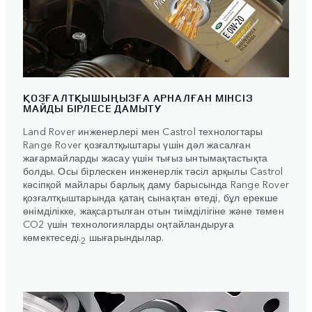
ҚОЗҒАЛТҚЫШЫҢЫЗҒА АРНАЛҒАН МІНСІЗ
МАЙДЫ БІРЛЕСЕ ДАМЫТУ
Land Rover инженерлері мен Castrol технологтары
Range Rover қозғалтқыштары үшін дәл жасалған
жағармайларды жасау үшін тығыз ынтымақтастықта
болды. Осы бірлескен инженерлік тәсіл арқылы Castrol
кәсіпқой майлары барлық даму барысында Range Rover
қозғалтқыштарында қатаң сынақтан өтеді, бұл ерекше
өнімділікке, жақсартылған отын тиімділігіне және төмен
CO2 үшін технологияларды оңтайландыруға
көмектеседі.
шығарындылар.
2