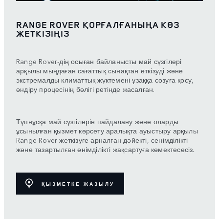
RANGE ROVER ҚОРҒАЛҒАНЫҢА КӨЗ
ЖЕТКІЗІҢІЗ
Range Rover-дің осыған байланысты май сүзгілері
арқылы мыңдаған сағаттық сынақтан өткізуді және
экстремалды климаттық жүктемені ұзаққа созуға қосу,
өндіру процесінің бөлігі ретінде жасалған.
Түпнұсқа май сүзгілерін пайдалану және оларды
ұсынылған қызмет көрсету аралықта ауыстыру арқылы
Range Rover жеткізуге арналған дәйекті, сенімділікті
және тазартылған өнімділікті жақсартуға көмектесесіз.
ҚЫЗМЕТКЕ ЖАЗЫЛУ