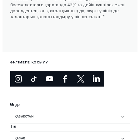
бәсекелестерге қарағанда 45%-ға дейін күштірек екені
дәлелденген, ол қозғалтқыштың да, жүргізушінің де
талаптарын қанағаттандыру үшін жасалған.*
ӘҢГІМЕГЕ ҚОСЫЛУ
Өңір
ҚАЗАҚСТАН
Тіл
ҚАЗАҚ