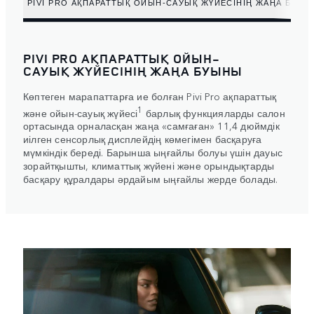
PIVI PRO АҚПАРАТТЫҚ ОЙЫН-САУЫҚ ЖҮЙЕСІНІҢ ЖАҢА БУЫ
PIVI PRO АҚПАРАТТЫҚ ОЙЫН-
САУЫҚ ЖҮЙЕСІНІҢ ЖАҢА БУЫНЫ
Көптеген марапаттарға ие болған Pivi Pro ақпараттық
1
және ойын-сауық жүйесі
барлық функцияларды салон
ортасында орналасқан жаңа «самғаған» 11,4 дюймдік
иілген сенсорлық дисплейдің көмегімен басқаруға
мүмкіндік береді. Барынша ыңғайлы болуы үшін дауыс
зорайтқышты, климаттық жүйені және орындықтарды
басқару құралдары әрдайым ыңғайлы жерде болады.