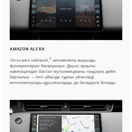
AMAZON ALEXA
5
Alexa-мен сөйлесіп,
автокөліктің маңызды
функцияларын басқарыңыз. Дауыс арқылы
навигациядан бастап мультимедианы таңдауға дейін
барлығын — тіпті үйіңізде тұрған үйлесімді
интеллектуалды құрылғыларды да басқаруға болады.