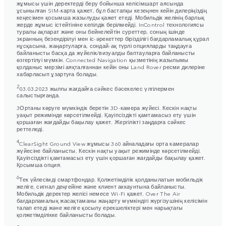
жұмысы үшін деректерді беру бойынша келісімшарт аясында
ұсынылған SIM-карта қажет, бұл бастапқы кезеңнен кейін дилеріңіздің
кеңесімен қосымша жазылуды қажет етеді. Мобильдік желінің барлық
жерде жұмыс істейтініне кепілдік берілмейді. InControl технологиясы
туралы ақпарат және оны бейнелейтін суреттер, соның ішінде
экранның безендірілуі мен іс-әрекеттер бірізділігі бағдарламалық құрал
нұсқасына, жаңартуларға, сондай-ақ түрлі опцияларды таңдауға
байланысты басқа да жүйелік/визуалды баптауларға байланысты
өзгертілуі мүмкін. Connected Navigation қызметінің жазылымы
қолданыс мерзімі аяқталғаннан кейін оны Land Rover ресми дилеріне
хабарласып ұзартуға болады.
2
03.03.2023 жылғы жағдайға сәйкес бәсекелес үлгілермен
салыстырғанда.
3Ортаны көруге мүмкіндік беретін 3D-камера жүйесі. Кескін нақты
уақыт режимінде көрсетілмейді. Қауіпсіздікті қамтамасыз ету үшін
қоршаған жағдайды бақылау қажет. Жергілікті заңдарға сәйкес
реттеледі.
4
ClearSight Ground View жұмысы 360 айналадағы орта камералар
жүйесіне байланысты. Кескін нақты уақыт режимінде көрсетілмейді.
Қауіпсіздікті қамтамасыз ету үшін қоршаған жағдайды бақылау қажет.
Қосымша опция.
6
Тек үйлесімді смартфондар. Қолжетімділік қолданылатын мобильдік
желіге, сигнал деңгейіне және клиент аккаунтына байланысты.
Мобильдік деректер желісі немесе Wi-Fi қажет. Over The Air
бағдарламалық жасақтаманы жаңарту мүмкіндігі жүргізушінің келісімін
талап етеді және желіге қосылу ерекшеліктері мен нарықтағы
қолжетімділікке байланысты болады.