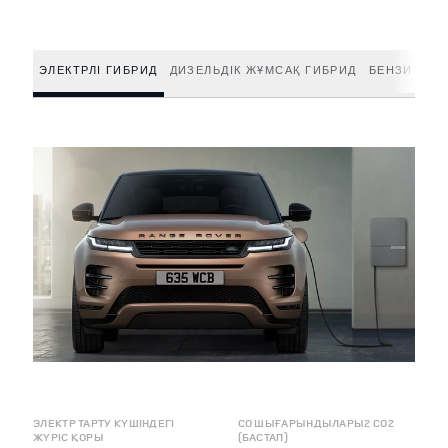
ЭЛЕКТРЛІ ГИБРИД
ДИЗЕЛЬДІК ЖҰМСАҚ ГИБРИД
БЕНЗИНДІК
ЭЛЕКТР ТАРТУ КҮШІНДЕГІ
CO ШЫҒАРЫНДЫЛАРЫ2 CO2
ЖҮРІС ҚОРЫ
(БАСТАП)