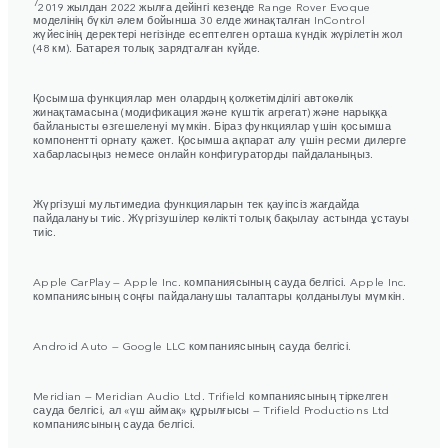
7
2019 жылдан 2022 жылға дейінгі кезеңде Range Rover Evoque
моделінің бүкіл әлем бойынша 30 елде жинақталған InControl
жүйесінің деректері негізінде есептелген орташа күндік жүрілетін жол
(48 км). Батарея толық зарядталған күйде.
Қосымша функциялар мен олардың қолжетімділігі автокөлік
жинақтамасына (модификация және күштік агрегат) және нарыққа
байланысты өзгешеленуі мүмкін. Біраз функциялар үшін қосымша
компонентті орнату қажет. Қосымша ақпарат алу үшін ресми дилерге
хабарласыңыз немесе онлайн конфигураторды пайдаланыңыз.
Жүргізуші мультимедиа функцияларын тек қауіпсіз жағдайда
пайдалануы тиіс. Жүргізушілер көлікті толық бақылау астында ұстауы
тиіс.
Apple CarPlay — Apple Inc. компаниясының сауда белгісі. Apple Inc.
компаниясының соңғы пайдаланушы талаптары қолданылуы мүмкін.
Android Auto — Google LLC компаниясының сауда белгісі.
Meridian — Meridian Audio Ltd. Trifield компаниясының тіркелген
сауда белгісі, ал «үш аймақ» құрылғысы — Trifield Productions Ltd
компаниясының сауда белгісі.