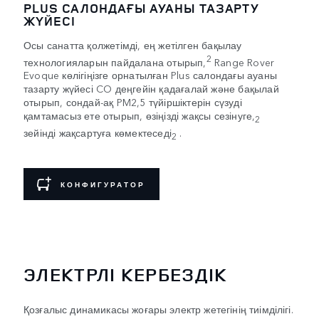
PLUS САЛОНДАҒЫ АУАНЫ ТАЗАРТУ
ЖҮЙЕСІ
Осы санатта қолжетімді, ең жетілген бақылау
2
технологияларын пайдалана отырып,
Range Rover
Evoque көлігіңізге орнатылған Plus салондағы ауаны
тазарту жүйесі CO деңгейін қадағалай және бақылай
отырып, сондай-ақ PM2,5 түйіршіктерін сүзуді
қамтамасыз ете отырып, өзіңізді жақсы сезінуге,
2
зейінді жақсартуға көмектеседі
.
2
КОНФИГУРАТОР
ЭЛЕКТРЛІ КЕРБЕЗДІК
Қозғалыс динамикасы жоғары электр жетегінің тиімділігі.