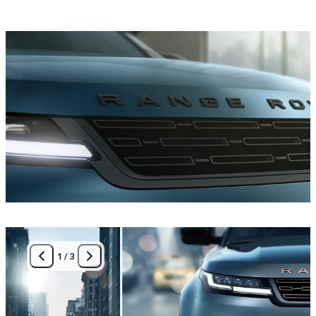
1
/
3