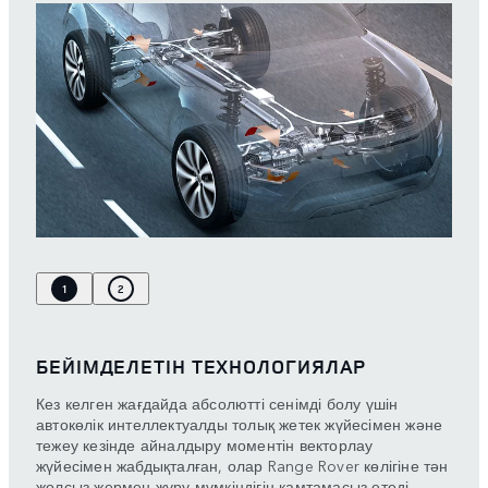
1
2
БЕЙІМДЕЛЕТІН ТЕХНОЛОГИЯЛАР
Кез келген жағдайда абсолютті сенімді болу үшін
автокөлік интеллектуалды толық жетек жүйесімен және
тежеу кезінде айналдыру моментін векторлау
жүйесімен жабдықталған, олар Range Rover көлігіне тән
жолсыз жермен жүру мүмкіндігін қамтамасыз етеді.