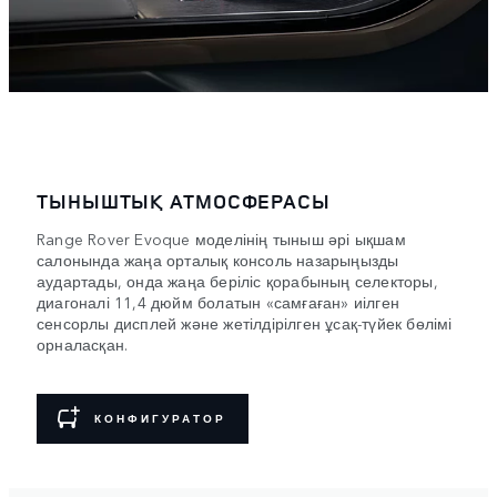
ТЫНЫШТЫҚ АТМОСФЕРАСЫ
Range Rover Evoque моделінің тыныш әрі ықшам
салонында жаңа орталық консоль назарыңызды
аудартады, онда жаңа беріліс қорабының селекторы,
диагоналі 11,4 дюйм болатын «самғаған» иілген
сенсорлы дисплей және жетілдірілген ұсақ-түйек бөлімі
орналасқан.
КОНФИГУРАТОР