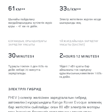
61
33
KM**
G/KM**
Шынайы пайдалану
Электр жетегімен жүрген кезде
жағдайларындағы күтілетін жүріс
шығарынды жоқ.
қоры — 47 км-ге дейін.
ҚОҒАМДЫҚ ОРЫНДАРДАҒЫ
ҮЙ ЖАҒДАЙЫНДА ЗАРЯДТАУ
ЗАРЯДТАУ УАҚЫТЫ
УАҚЫТЫ (БАСТАП)
30
2
MINUTES‡
HOURS 12 MINUTES‡
Тұрақты токпен 0-ден 80%-ға
Үйдегі 7 кВт қуаты бар
дейін небәрі 30 минутта
айнымалы ток зарядтау
зарядталады.
құрылғысының көмегімен 100%-
ға дейін.
ЭЛЕКТРЛІ ГИБРИД
PHEV («электр желісінен зарядталатын гибрид
автокөлік») нұсқасындағы Range Rover Evoque әлемнің
бар жетістігін сыйлайды: оған 80 кВт электрлік моторы
мен Ingenium бензиндік қозғалтқышы орнатылған.