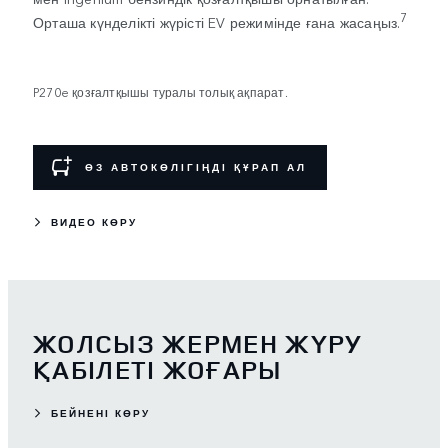
7
Орташа күнделікті жүрісті EV режимінде ғана жасаңыз.
P270e қозғалтқышы туралы толық ақпарат.
ӨЗ АВТОКӨЛІГІҢДІ ҚҰРАП АЛ
ВИДЕО КӨРУ
ЖОЛСЫЗ ЖЕРМЕН ЖҮРУ
ҚАБІЛЕТІ ЖОҒАРЫ
БЕЙНЕНІ КӨРУ