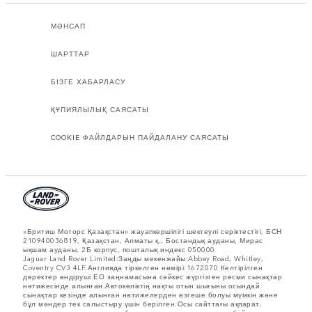
МӘНСАП
ШАРТТАР
БІЗГЕ ХАБАРЛАСУ
ҚҰПИЯЛЫЛЫҚ САЯСАТЫ
COOKIE ФАЙЛДАРЫН ПАЙДАЛАНУ САЯСАТЫ
«Бритиш Моторс Қазақстан» жауапкершілігі шектеулі серіктестігі, БСН
210940036819, Қазақстан, Алматы қ., Бостандық ауданы, Мирас
ықшам ауданы, 2Б корпус, пошталық индекс 050000
Jaguar Land Rover Limited:Заңды мекенжайы:Abbey Road, Whitley,
Coventry CV3 4LF.Англияда тіркелген нөмірі:1672070 Келтірілген
деректер өндіруші ЕО заңнамасына сәйкес жүргізген ресми сынақтар
нәтижесінде алынған.Автокөліктің нақты отын шығыны осындай
сынақтар кезінде алынған нәтижелерден өзгеше болуы мүмкін және
бұл мәндер тек салыстыру үшін берілген.Осы сайттағы ақпарат,