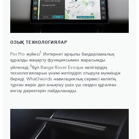
ОЗЫҚ ТЕХНОЛОГИЯЛАР
1
Pivi Pro жүйесі
Интернет арқылы бағдарламалық
құралды жаңарту функциясымен жарасымды
6
үйлеседі,
бұл Range Rover Evoque көлігіңіздің
технологияларын үнемі жетілдіріп отыруға мүмкіндік
береді. What3words навигациялық сервисі көліктің
тұрған жерін дәл анықтау үшін үш сөзден құралған
енгізу деректерін пайдаланады.