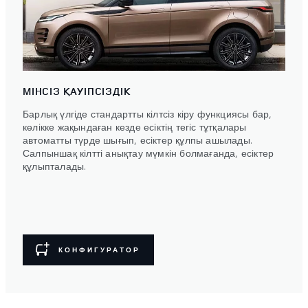
МІНСІЗ ҚАУІПСІЗДІК
Барлық үлгіде стандартты кілтсіз кіру функциясы бар,
көлікке жақындаған кезде есіктің тегіс тұтқалары
автоматты түрде шығып, есіктер құлпы ашылады.
Салпыншақ кілтті анықтау мүмкін болмағанда, есіктер
құлыпталады.
КОНФИГУРАТОР