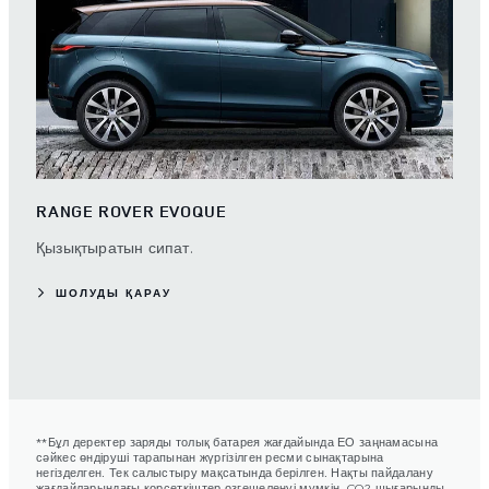
RANGE ROVER EVOQUE
Қызықтыратын сипат.
ШОЛУДЫ ҚАРАУ
**Бұл деректер заряды толық батарея жағдайында ЕО заңнамасына
сәйкес өндіруші тарапынан жүргізілген ресми сынақтарына
негізделген. Тек салыстыру мақсатында берілген. Нақты пайдалану
жағдайларындағы көрсеткіштер өзгешеленуі мүмкін. CO2 шығарынды