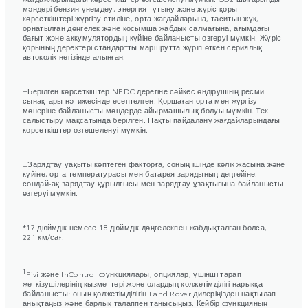
мәндері бензин үнемдеу, энергия тұтыну және жүріс қоры
көрсеткіштері жүргізу стиліне, орта жағдайларына, таситын жүк,
орнатылған дөңгелек және қосымша жабдық салмағына, ағымдағы
бағыт және аккумулятордың күйіне байланысты өзгеруі мүмкін. Жүріс
қорының деректері стандартты маршрутта жүріп өткен сериялық
автокөлік негізінде алынған.
±Берілген көрсеткіштер NEDC дерегіне сәйкес өндірушінің ресми
сынақтары нәтижесінде есептелген. Қоршаған орта мен жүргізу
мәнеріне байланысты мәндерде айырмашылық болуы мүмкін. Тек
салыстыру мақсатында берілген. Нақты пайдалану жағдайларындағы
көрсеткіштер өзгешеленуі мүмкін.
‡Зарядтау уақыты көптеген факторға, соның ішінде көлік жасына және
күйіне, орта температурасы мен батарея зарядының деңгейіне,
сондай-ақ зарядтау құрылғысы мен зарядтау ұзақтығына байланысты
өзгеруі мүмкін.
*17 дюймдік немесе 18 дюймдік дөңгелекпен жабдықталған болса,
221 км/сағ.
1
Pivi және InControl функциялары, опциялар, үшінші тарап
жеткізушілерінің қызметтері және олардың қолжетімділігі нарыққа
байланысты: оның қолжетімділігін Land Rover дилеріңізден нақтылап
анықтаңыз және барлық талаппен танысыңыз. Кейбір функцияның