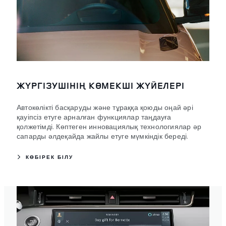
ЖҮРГІЗУШІНІҢ КӨМЕКШІ ЖҮЙЕЛЕРІ
Автокөлікті басқаруды және тұраққа қоюды оңай әрі
қауіпсіз етуге арналған функциялар таңдауға
қолжетімді. Көптеген инновациялық технологиялар әр
сапарды әлдеқайда жайлы етуге мүмкіндік береді.
КӨБІРЕК БІЛУ