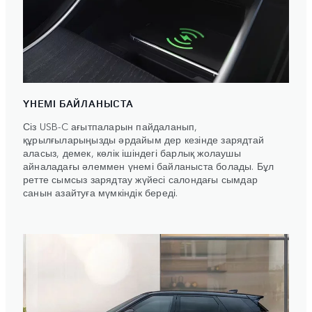
ҮНЕМІ БАЙЛАНЫСТА
Сіз USB-C ағытпаларын пайдаланып,
құрылғыларыңызды әрдайым дер кезінде зарядтай
аласыз, демек, көлік ішіндегі барлық жолаушы
айналадағы әлеммен үнемі байланыста болады. Бұл
ретте сымсыз зарядтау жүйесі салондағы сымдар
санын азайтуға мүмкіндік береді.