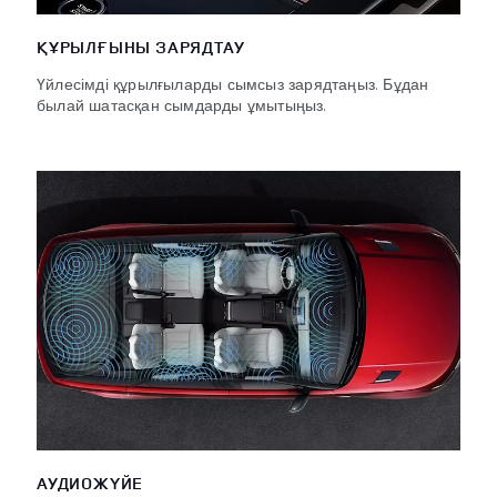
ҚҰРЫЛҒЫНЫ ЗАРЯДТАУ
Үйлесімді құрылғыларды сымсыз зарядтаңыз. Бұдан
былай шатасқан сымдарды ұмытыңыз.
АУДИОЖҮЙЕ