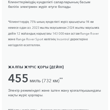
Клиенттеріміздің күнделікті сапарларының басым
бөлігін электрмен жүріп өтуге болады.
*Клиенттердің 75%-ының күнделікті жүріс қашықтығы 94 км
немесе одан аз. 2023 жылғы маусымнан 2024 жылғы маусымға
дейін 12 жаһандық нарықтағы 143 000-нан астам Range Rover
және Range Rover Sport көлігінің Incontrol деректеріне
негізделіп есептелген.
ЖАЛПЫ ЖҮРІС ҚОРЫ (ДЕЙІН)
455
**
миль (732 км)
Электр режиміндегі және іштен жану қозғалтқышындағы
нақты жүріс қорлары.
**Жалпы жүріс қоры — батарея таусылғанша электрмен,