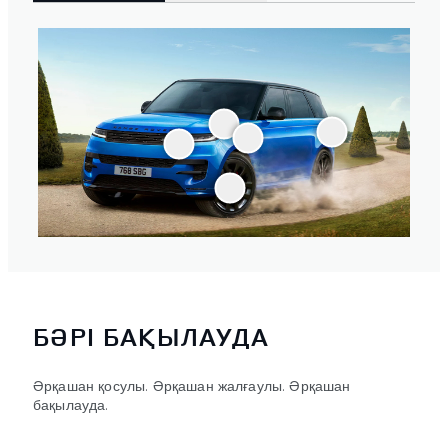
БӘРІ БАҚЫЛАУДА
Әрқашан қосулы. Әрқашан жалғаулы. Әрқашан
бақылауда.