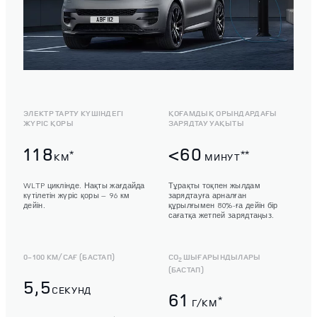
ЭЛЕКТР ТАРТУ КҮШІНДЕГІ
ҚОҒАМДЫҚ ОРЫНДАРДАҒЫ
ЖҮРІС ҚОРЫ
ЗАРЯДТАУ УАҚЫТЫ
118
<60
*
**
KM
МИНУТ
WLTP циклінде. Нақты жағдайда
Тұрақты тоқпен жылдам
күтілетін жүріс қоры — 96 км
зарядтауға арналған
дейін.
құрылғымен 80%-ға дейін бір
сағатқа жетпей зарядтаңыз.
0-100 КМ/САҒ (БАСТАП)
CO
ШЫҒАРЫНДЫЛАРЫ
2
(БАСТАП)
5,5
СЕКУНД
61
*
Г/КМ