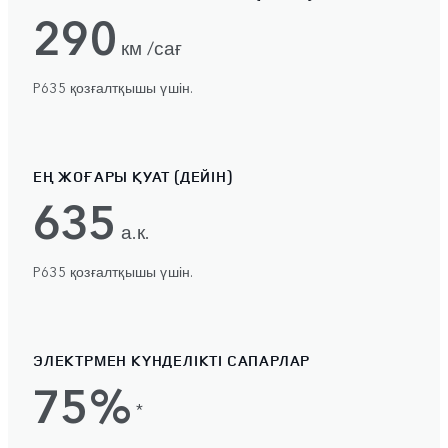
290
км /сағ
P635 қозғалтқышы үшін.
ЕҢ ЖОҒАРЫ ҚУАТ (ДЕЙІН)
635
а.к.
P635 қозғалтқышы үшін.
ЭЛЕКТРМЕН КҮНДЕЛІКТІ САПАРЛАР
75%
*