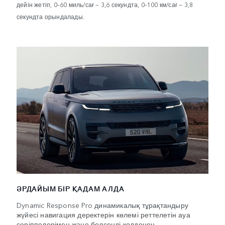
дейін жетіп, 0–60 миль/сағ — 3,6 секундта, 0–100 км/сағ — 3,8
секундта орындалады.
ӘРДАЙЫМ БІР ҚАДАМ АЛДА
Dynamic Response Pro динамикалық тұрақтандыру
жүйесі навигация деректерін көлемі реттелетін ауа
серіппелерімен және белсенді көлденең