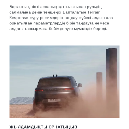
Барлығын, тіпті аспаның қаттылығынан рульдің
салмағына дейін теңшеңіз. Бапталатын Terrain
Response жүру режимдерін таңдау жүйесі алдын ала
орнатылған параметрлердің бірін таңдауға немесе
алдағы тапсырмаға бейімделуге мүмкіндік береді.
ЖЫЛДАМДЫҚТЫ ОРНАТЫҢЫЗ