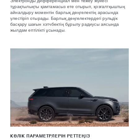
Электронды дифференциал мен тежеу жүйесі
тұрақтылықты қамтамасыз ете отырып, қозғалтқыштың
айналдыру моментін барлық дөңгелектің арасында
үлестіріп отырады. Барлық дөңгелектердегі рульдік
басқару шағын хэтчбектің бұрылу радиусы аясында
жылдам ептілікті ұсынады.
КӨЛІК ПАРАМЕТРЛЕРІН РЕТТЕҢІЗ