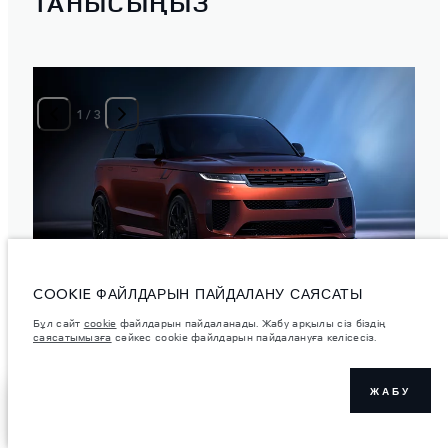
ТАНЫСЫҢЫЗ
1
/
3
COOKIE ФАЙЛДАРЫН ПАЙДАЛАНУ САЯСАТЫ
Бұл сайт
cookie
файлдарын пайдаланады. Жабу арқылы сіз біздің
саясатымызға
сәйкес cookie файлдарын пайдалануға келісесіз.
ЖАБУ
RANGE ROVER SPORT SV
ДИЛЕРДІ ТАБУ
Спорттық рухты жаңа деңгейге шығару. Барып тұрған