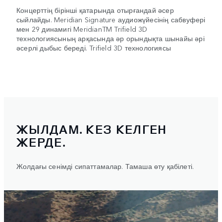
Концерттің бірінші қатарында отырғандай әсер
сыйлайды. Meridian Signature аудиожүйесінің сабвуфері
мен 29 динамигі MeridianTM Trifield 3D
технологиясының арқасында әр орындықта шынайы әрі
әсерлі дыбыс береді. Trifield 3D технологиясы
ЖЫЛДАМ. КЕЗ КЕЛГЕН
ЖЕРДЕ.
Жолдағы сенімді сипаттамалар. Тамаша өту қабілеті.