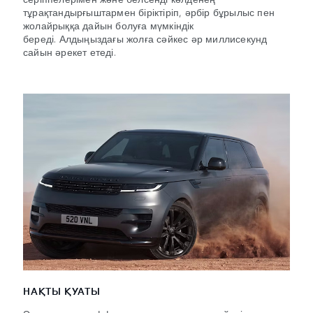
тұрақтандырғыштармен біріктіріп, әрбір бұрылыс пен
жолайрыққа дайын болуға мүмкіндік
береді. Алдыңыздағы жолға сәйкес әр миллисекунд
сайын әрекет етеді.
НАҚТЫ ҚУАТЫ