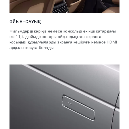
ОЙЫН-САУЫҚ
Фильмдерді көріңіз немесе консольді екінші қатардағы
екі 11,4 дюймдік жоғары айқындықтағы экранға
қосыңыз: құрылғыларды экранға көшіруге немесе HDMI
арқылы қосуға болады.