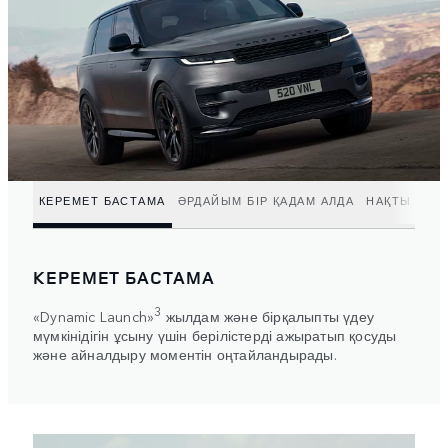
КЕРЕМЕТ БАСТАМА
ӘРДАЙЫМ БІР ҚАДАМ АЛДА
НАҚТЫ ҚУА
КЕРЕМЕТ БАСТАМА
3
«Dynamic Launch»
жылдам және бірқалыпты үдеу
мүмкінідігін ұсыну үшін берілістерді ажыратып қосуды
және айналдыру моментін оңтайландырады.