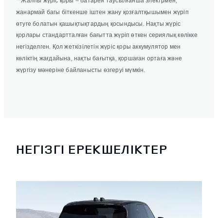
жанармай багы біткенше іштен жану қозғалтқышымен жүріп
өтуге болатын қашықтықтардың қосындысы. Нақты жүріс
қорлары стандартталған бағытта жүріп өткен сериялық көлікке
негізделген. Қол жеткізілетін жүріс қоры аккумулятор мен
көліктің жағдайына, нақты бағытқа, қоршаған ортаға және
жүргізу мәнеріне байланысты өзгеруі мүмкін.
НЕГІЗГІ ЕРЕКШЕЛІКТЕР