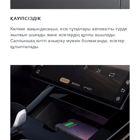
ҚАУІПСІЗДІК
Көлікке жақындасаңыз, есік тұтқалары автоматты түрде
жылжып шығады және есіктердің құлпы ашылады.
Салпыншақ кілтті анықтау мүмкін болмағанда, есіктер
құлыпталады.