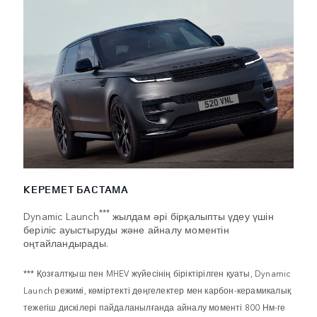
КЕРЕМЕТ БАСТАМА
***
Dynamic Launch
жылдам әрі бірқалыпты үдеу үшін
беріліс ауыстыруды және айналу моментін
оңтайландырады.
*** Қозғалтқыш пен MHEV жүйесінің біріктірілген қуаты, Dynamic
Launch режимі, көміртекті дөңгелектер мен карбон-керамикалық
тежегіш дискілері пайдаланылғанда айналу моменті 800 Нм-ге