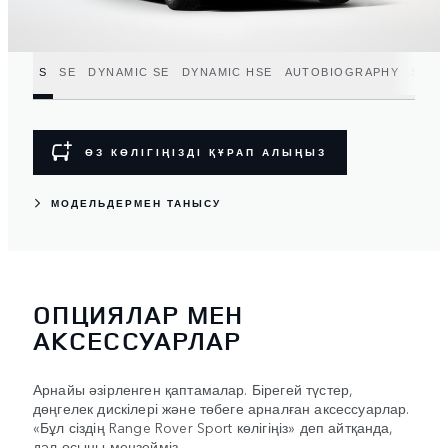
S
SE
DYNAMIC SE
DYNAMIC HSE
AUTOBIOGRAPHY
SV
ӨЗ КӨЛІГІҢІЗДІ ҚҰРАП АЛЫҢЫЗ
МОДЕЛЬДЕРМЕН ТАНЫСУ
ОПЦИЯЛАР МЕН
АКСЕССУАРЛАР
Арнайы әзірленген қаптамалар. Бірегей түстер,
дөңгелек дискілері және төбеге арналған аксессуарлар.
«Бұл сіздің Range Rover Sport көлігіңіз» деп айтқанда,
дәл осыны меңзейміз.