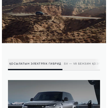
ҚОСЫЛАТЫН ЭЛЕКТРЛІК ГИБРИД
SV — V8 БЕНЗИН ҚОЗҒАЛ