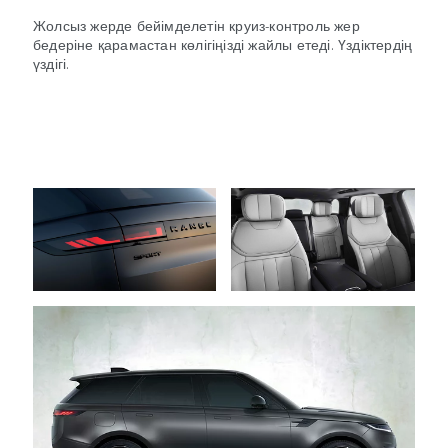
Жолсыз жерде бейімделетін круиз-контроль жер
бедеріне қарамастан көлігіңізді жайлы етеді. Үздіктердің
үздігі.