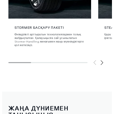
STORMER БАСҚАРУ ПАКЕТІ
STEA
Өнімділікті арттыратын технологиялармен толық
Қара т
жабдықталған. Қалауыңызға сай ұсынылатын
іріктел
Stormer Handling жинағымен жаңа мүмкіндіктерге
қол жеткізіңіз.
ЖАҢА ДҮНИЕМЕН