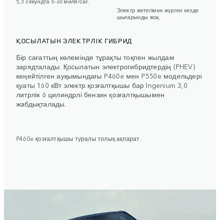
5,3 секундта 0–60 миля/сағ.
Электр жетегімен жүрген кезде
шығарынды жоқ.
ҚОСЫЛАТЫН ЭЛЕКТРЛІК ГИБРИД
Бір сағаттың көлемінде тұрақты тоқпен жылдам
зарядталады. Қосылатын электрогибридтердің (PHEV)
кеңейтілген ауқымындағы P460e мен P550e модельдері
қуаты 160 кВт электр қозғалтқышы бар Ingenium 3,0
литрлік 6 цилиндрлі бензин қозғалтқышымен
жабдықталады.
P460e қозғалтқышы туралы толық ақпарат.