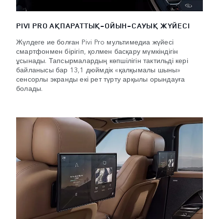
PIVI PRO АҚПАРАТТЫҚ-ОЙЫН-САУЫҚ ЖҮЙЕСІ
Жүлдеге ие болған Pivi Pro мультимедиа жүйесі
смартфонмен бірігіп, қолмен басқару мүмкіндігін
ұсынады. Тапсырмалардың көпшілігін тактильді кері
байланысы бар 13,1 дюймдік «қалқымалы шыны»
сенсорлы экранды екі рет түрту арқылы орындауға
болады.