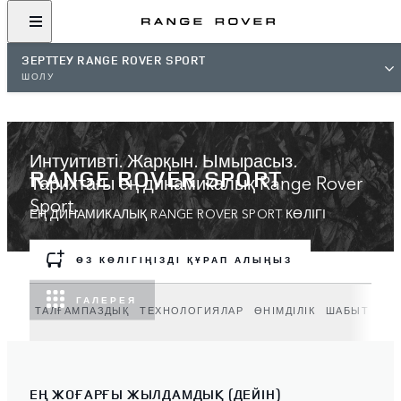
ЗЕРТТЕУ RANGE ROVER SPORT
ШОЛУ
Интуитивті. Жарқын. Ымырасыз.
RANGE ROVER SPORT
Тарихтағы ең динамикалық Range Rover
Sport.
ЕҢ ДИНАМИКАЛЫҚ RANGE ROVER SPORT КӨЛІГІ
ӨЗ КӨЛІГІҢІЗДІ ҚҰРАП АЛЫҢЫЗ
ГАЛЕРЕЯ
ТАЛҒАМПАЗДЫҚ
ТЕХНОЛОГИЯЛАР
ӨНІМДІЛІК
ШАБЫТ АЛУ
ЕҢ ЖОҒАРҒЫ ЖЫЛДАМДЫҚ (ДЕЙІН)