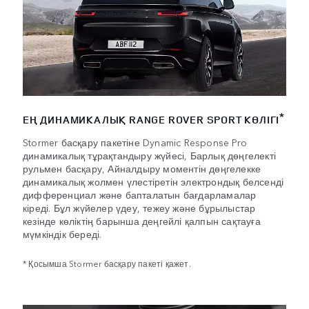
*
ЕҢ ДИНАМИКАЛЫҚ RANGE ROVER SPORT КӨЛІГІ
Stormer басқару пакетіне Dynamic Response Pro
динамикалық тұрақтандыру жүйесі, Барлық дөңгелекті
рульмен басқару, Айналдыру моментін дөңгелекке
динамикалық жолмен үлестіретін электрондық белсенді
дифференциал және бапталатын бағдарламалар
кіреді. Бұл жүйелер үдеу, тежеу және бұрылыстар
кезінде көліктің барынша деңгейлі қалпын сақтауға
мүмкіндік береді.
* Қосымша Stormer басқару пакеті қажет.