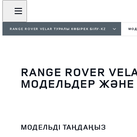
RANGE ROVER VELAR ТУРАЛЫ КӨБІРЕК БІЛУ-KZ
МОД
RANGE ROVER VEL
МОДЕЛЬДЕР ЖӘНЕ
МОДЕЛЬДІ ТАҢДАҢЫЗ