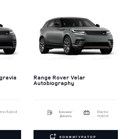
gravia
Range Rover Velar
Autobiography
tric/hybrid
Бензин/
Electric
Дизель
Hybrid
КОНФИГУРАТОР