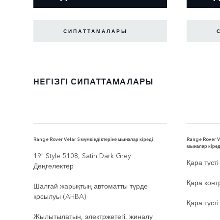
СИПАТТАМАЛАРЫ
НЕГІЗГІ СИПАТТАМАЛАРЫ
Range Rover Velar S мүмкіндіктеріне мыналар кіреді:
Range Rover Ve
мыналар кіред
19" Style 5108, Satin Dark Grey
Қара түсті
Дөңгелектер
Қара конт
Шалғай жарықтың автоматты түрде
қосылуы (AHBA)
Қара түст
Жылытылатын, электржетегі, жиналу