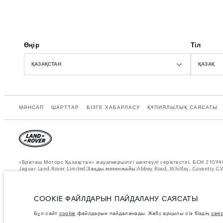
Өңір
Тіл
ҚАЗАҚСТАН
ҚАЗАҚ
МӘНСАП
ШАРТТАР
БІЗГЕ ХАБАРЛАСУ
ҚҰПИЯЛЫЛЫҚ САЯСАТЫ
«Бритиш Моторс Қазақстан» жауапкершілігі шектеулі серіктестігі, БСН 210
Jaguar Land Rover Limited:Заңды мекенжайы:Abbey Road, Whitley, Coventry 
нақты отын шығыны осындай сынақтар кезінде алынған нәтижелерден өзгеше
өзгеше болуы мүмкін және алдын ала ескертпестен өзгертілуі мүмкін.Өнім жә
Көрсетілген салмақтар автокөліктің стандартты сипаттамасына сәйкес келед
COOKIE ФАЙЛДАРЫН ПАЙДАЛАНУ САЯСАТЫ
сұйықтықтармен, жанармаймен және пайдалы жүктемемен жүктелгенде, оның 
Бұл сайт
cookie
файлдарын пайдаланады. Жабу арқылы сіз біздің
сая
Суреттер мен сипаттамалар бойынша маңызды ескертпе.
Қазіргі уақытта
Бұл өте динамикалық жағдай, осыған байланысты қазіргі уақытта веб-сайтт