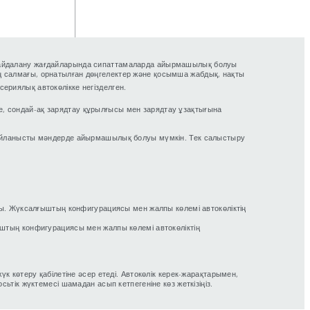
н пайдалану жағдайларында сипаттамаларда айырмашылық болуы
тің салмағы, орнатылған дөңгелектер және қосымша жабдық, нақты
ериялық автокөлікке негізделген.
не, сондай-ақ зарядтау құрылғысы мен зарядтау ұзақтығына
е байланысты мәндерде айырмашылық болуы мүмкін. Тек салыстыру
нды. Жүксалғыштың конфигурациясы мен жалпы көлемі автокөліктің
ыштың конфигурациясы мен жалпы көлемі автокөліктің
үк көтеру қабілетіне әсер етеді. Автокөлік керек-жарақтарымен,
ік жүктемесі шамадан асып кетпегеніне көз жеткізіңіз.