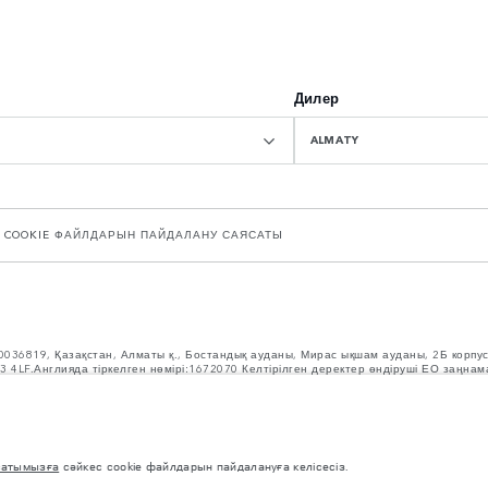
Дилер
ALMATY
COOKIE ФАЙЛДАРЫН ПАЙДАЛАНУ САЯСАТЫ
940036819, Қазақстан, Алматы қ., Бостандық ауданы, Мирас ықшам ауданы, 2Б корпу
CV3 4LF.Англияда тіркелген нөмірі:1672070 Келтірілген деректер өндіруші ЕО заңна
 болуы мүмкін және бұл мәндер тек салыстыру үшін берілген.Осы сайттағы ақпар
не баға туралы ақпарат алу үшін өңіріңіздегі жергілікті дилерге хабарласып нақты
і. Өндірілгеннен кейін орнатылған керек-жарақтар мен өзге де қондырғылар жүк кө
рұқсат етілген максималды массасы және максималды осьтік жүктемесі шамадан асы
сатымызға
сәйкес cookie файлдарын пайдалануға келісесіз.
 жартылай өткізгіштердің әлемдік тапшылығы автокөліктерді құрастыру сипаттамала
а қолданылған суреттер мүмкіндіктердің, опциялардың, әрлеудің және түс схемала