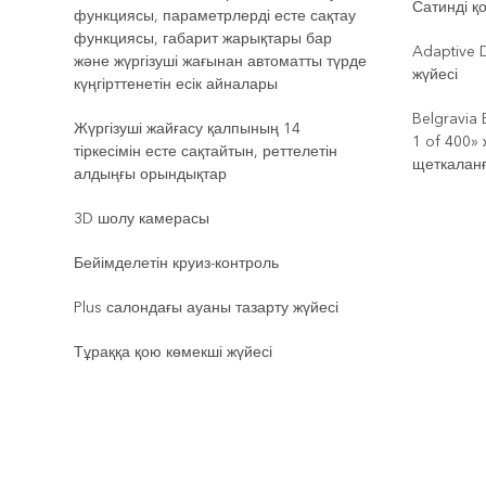
Сатинді қ
функциясы, параметрлерді есте сақтау
функциясы, габарит жарықтары бар
Adaptive 
және жүргізуші жағынан автоматты түрде
жүйесі
күңгірттенетін есік айналары
Belgravia 
Жүргізуші жайғасу қалпының 14
1 of 400» 
тіркесімін есте сақтайтын, реттелетін
щеткаланғ
алдыңғы орындықтар
3D шолу камерасы
Бейімделетін круиз-контроль
Plus салондағы ауаны тазарту жүйесі
Тұраққа қою көмекші жүйесі