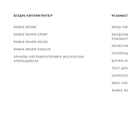
БІЗДІҢ АВТОКӨЛІКТЕР
ҰСЫНЫС
RANGE ROVER
ЖАҢА КӨ
RANGE ROVER SPORT
ҚОЛДАНЫ
ҰСЫНЫС
RANGE ROVER VELAR
ИЕЛЕРІН
RANGE ROVER EVOQUE
КОЛЛЕКЦ
АРНАЙЫ АВТОКӨЛІКТЕРМЕН ЖАСАЛАТЫН
ҚАРЖЫ Ө
ОПЕРАЦИЯЛАР
ТЕСТ-ДР
ЗАПРОСИ
МЕНІ ХАБ
RANGE R