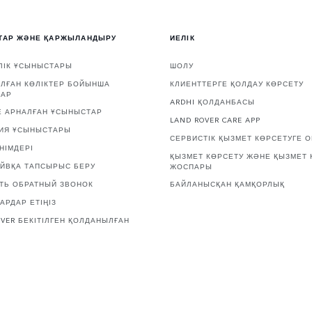
ТАР ЖӘНЕ ҚАРЖЫЛАНДЫРУ
ИЕЛІК
ЛІК ҰСЫНЫСТАРЫ
ШОЛУ
ЛҒАН КӨЛІКТЕР БОЙЫНША
КЛИЕНТТЕРГЕ ҚОЛДАУ КӨРСЕТУ
ТАР
ARDHI ҚОЛДАНБАСЫ
Е АРНАЛҒАН ҰСЫНЫСТАР
LAND ROVER CARE APP
ИЯ ҰСЫНЫСТАРЫ
СЕРВИСТІК ҚЫЗМЕТ КӨРСЕТУГЕ 
НІМДЕРІ
ҚЫЗМЕТ КӨРСЕТУ ЖӘНЕ ҚЫЗМЕТ 
АЙВҚА ТАПСЫРЫС БЕРУ
ЖОСПАРЫ
ТЬ ОБРАТНЫЙ ЗВОНОК
БАЙЛАНЫСҚАН ҚАМҚОРЛЫҚ
АРДАР ЕТІҢІЗ
OVER БЕКІТІЛГЕН ҚОЛДАНЫЛҒАН