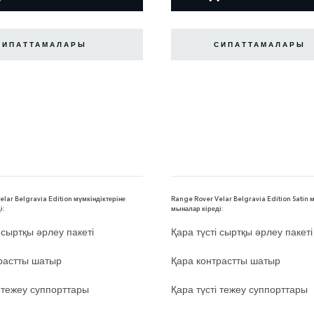
СИПАТТАМАЛАРЫ
СИПАТТАМАЛАРЫ
lar Belgravia Edition мүмкіндіктеріне
Range Rover Velar Belgravia Edition Satin 
і:
мыналар кіреді:
 сыртқы әрлеу пакеті
Қара түсті сыртқы әрлеу пакеті
растты шатыр
Қара контрастты шатыр
і тежеу суппорттары
Қара түсті тежеу суппорттары