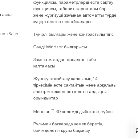
функциясы, параметрлерді есте сақтау
функциясы, габарит жарықтары бар
ш аспа
және жүргізуші жағынан автоматты түрде
күңгірттенетін есік айналары
не «Satin
Түйірлі былғары және контрастылы тігіс
Сәнді Windsor былғарысы
Замша матадан жасалған төбе
қаптамасы
Жүргізуші жайғасу қалпының 14
тіркесімін есте сақтайтын және арқалығы
электржетекпен реттелетін алдыңғы
орындықтар
™
Meridian
3D көлемді дыбыстық жүйесі
Рульмен басқаруда көмек беретін,
бейімделетін круиз бақылау