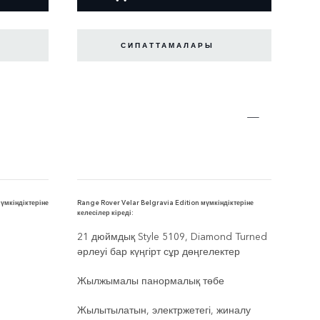
СИПАТТАМАЛАРЫ
мүмкіндіктеріне
Range Rover Velar Belgravia Edition мүмкіндіктеріне
келесілер кіреді:
21 дюймдық Style 5109, Diamond Turned
әрлеуі бар күңгірт сұр дөңгелектер
Жылжымалы панормалық төбе
Жылытылатын, электржетегі, жиналу