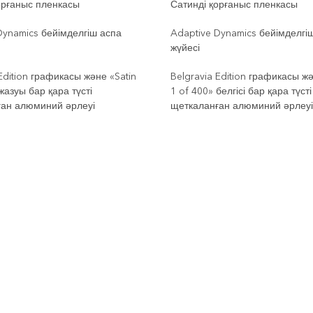
орғаныс пленкасы
Сатинді қорғаныс пленкасы
Dynamics бейімделгіш аспа
Adaptive Dynamics бейімделгі
жүйесі
Edition графикасы және «Satin
Belgravia Edition графикасы жә
жазуы бар қара түсті
1 of 400» белгісі бар қара түсті
ан алюминий әрлеуі
щеткаланған алюминий әрлеуі