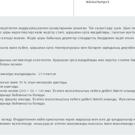
жазылыңыз
 жүргізілген өндірушінің ресми сынақтарынан алынған. Тек салыстыру үшін. Шы
с қоры көрсеткіштері көлік жүргізу стилі, қоршаған орта жағдайлары, таситын жүк
өзгеруі мүмкін. Жүріс қоры бойынша деректер стандартты бағдармен жүріп өткен с
жасына және күйіне, қоршаған орта температурасы мен батарея зарядының деңгейі
қтарының нәтижесінде есептелген. Қоршаған орта жағдайлары мен жүргізу стилін
болуы мүмкін
ксималды жылдамдығы – 210 км/сағ.
қтығын және 90 % отын мөлшерін қамтиды.
ін қамтиды.
ген көлем (200 × 50 × 100 мм). Есепке жүксалғыштың төбеге дейінгі биіктігі алы
нарыққа байланысты болады.
леу арқылы алынды. Есепке жүксалғыштың төбеге дейінгі биіктігі алынды. Жүксалғ
нарыққа байланысты болады.
келеді. Өндірілгеннен кейін орнатылған керек-жарақтар мен өзге де қондырғылар ж
ен жүктелгенде, оның рұқсат етілген максималды массасы және максималды осьт