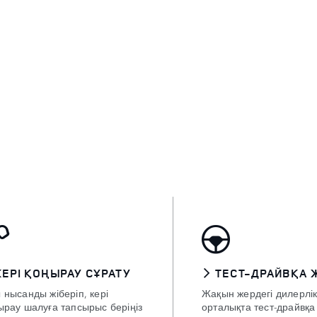
КЕРІ ҚОҢЫРАУ СҰРАТУ
ТЕСТ-ДРАЙВҚА 
 нысанды жіберіп, кері
Жақын жердегі дилерлі
ырау шалуға тапсырыс беріңіз
орталықта тест-драйвқа