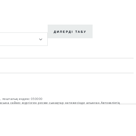
ДИЛЕРДІ ТАБУ
с, пошталық индекс 050000
масына сәйкес жүргізген ресми сынақтар нәтижесінде алынған.Автокөліктің
ат, техникалық сипаттамалар, бағалар мен түстер нарыққа байланысты
лаңыз.
теру қабілетіне әсер етеді. Автокөлік керек-жарақтарымен, жолаушылармен,
п кетпегеніне көз жеткізіңіз.
рына, опциялардың қолжетімділігіне және құрастыру уақытына әсер етуде.
рының ағымдағы сипаттамаларын толық көрсетпеуі мүмкін. Дұрыс таңдау