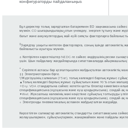
конфигураторды пайдаланыңыз.
Бұл деректер толық зарядталған батареямен ЕО заңнамасына сәйкес
мүмкін. CO шығарындылары
отын үнемдеу, энергия тұтыну және жүрі
2
бағыт және аккумулятордың жай-күйі сияқты факторларға байланысты 
‡
Зарядтау уақыты көптеген факторларға, соның ішінде автокөліктің 
байланысты ауытқуы мүмкін.
± Келтірілген көрсеткіштер NEDC-ге сәйкес өндірушінің ресми сына
үшін. Шын пайдалану жағдайларында сипаттамаларда айырмашылық 
*
Серіппелі аспасы бар қозғалтқышпен жабдықталған автокөліктің ма
‡‡ Электрмотормен бірге.
▽Жүргізушінің салмағын (75 кг), толық көлемдегі барлық жұмыс сұйы
▲Толық көлемдегі барлық жұмыс сұйықтығын және 90 % отын мөлшер
✧Dry: VDA стандартына сәйкес келетін қатты блоктар көмегімен өлшен
спецификациясына (нұсқасына және күш қондырғысына), сондай-ақ 
✦Wet: Жүксалғыш көлемінің мәні кеңістікке сұйықтық толтыруды үлгі
спецификациясына (нұсқасына және күш қондырғысына), сондай-ақ 
⬨ Электронды пневматикалық аспамен жабдықталған жағдайда.
Көрсетілген салмақтар автокөліктің стандартты сипаттамасына сәйкес 
жолаушылармен, сұйықтықтармен, жанармаймен және пайдалы жүктемем