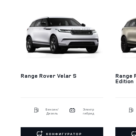
Range Rover Velar S
Range R
Edition
Бензин/
Электр
Дизель
гибрид
КОНФИГУРАТОР