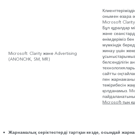
Клиенттерімізд
онымен өзара әр
Microsoft Clari
Бұл құралдар м
және сеанстард
өнімдеріміз бен
мүмкіндік беред
жинау үшін жек
Microsoft: Clarity және Advertising
ұсыныстарымыз
(ANONCHK, SM, MR)
белсенділігін а
технологиялары
сайтты оңтайлан
пен жарнаманы 
тәжірибесін жа
қолданамыз. Mi
пайдаланатыны
Microsoft-тың қ
Жарнамалық серіктестерді тартқан кезде, осындай жарна