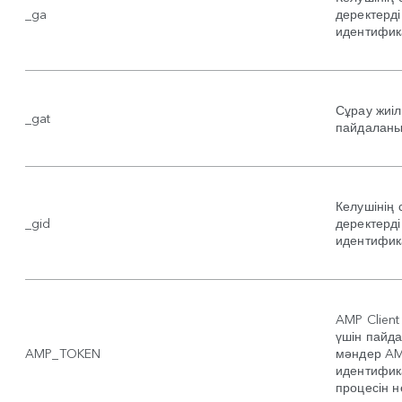
_ga
деректерді
идентифика
Сұрау жиіл
_gat
пайдаланы
Келушінің 
_gid
деректерді
идентифика
AMP Client
үшін пайда
AMP_TOKEN
мәндер AMP
идентифика
процесін н