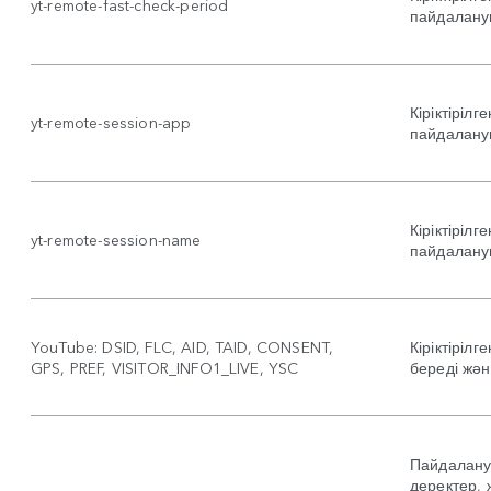
yt-remote-fast-check-period
пайдалану
Кіріктіріл
yt-remote-session-app
пайдалану
Кіріктіріл
yt-remote-session-name
пайдалану
YouTube: DSID, FLC, AID, TAID, CONSENT,
Кіріктіріл
GPS, PREF, VISITOR_INFO1_LIVE, YSC
береді жә
Пайдалану
деректер,