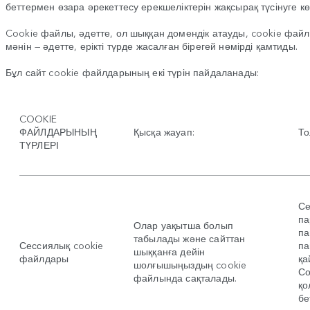
беттермен өзара әрекеттесу ерекшеліктерін жақсырақ түсінуге кө
Cookie файлы, әдетте, ол шыққан домендік атауды, cookie фай
мәнін — әдетте, ерікті түрде жасалған бірегей нөмірді қамтиды.
Бұл сайт cookie файлдарының екі түрін пайдаланады:
COOKIE
ФАЙЛДАРЫНЫҢ
Қысқа жауап:
То
ТҮРЛЕРІ
Се
па
Олар уақытша болып
па
табылады және сайттан
Сессиялық cookie
па
шыққанға дейін
файлдары
қа
шолғышыңыздың cookie
Со
файлында сақталады.
қо
бе