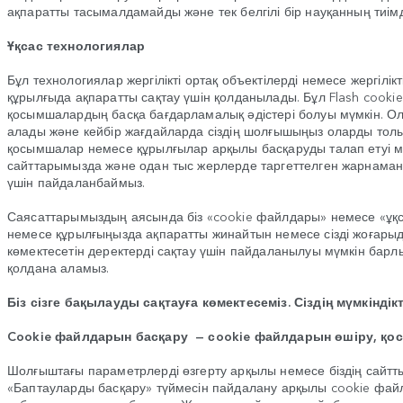
ақпаратты тасымалдамайды және тек белгілі бір науқанның тиімд
Ұқсас технологиялар
Бұл технологиялар жергілікті ортақ объектілерді немесе жергіл
құрылғыда ақпаратты сақтау үшін қолданылады. Бұл Flash cook
қосымшалардың басқа бағдарламалық әдістері болуы мүмкін. Ол
алады және кейбір жағдайларда сіздің шолғышыңыз оларды толы
қосымшалар немесе құрылғылар арқылы басқаруды талап етуі мү
сайттарымызда және одан тыс жерлерде таргеттелген жарнаманы
үшін пайдаланбаймыз.
Саясаттарымыздың аясында біз «cookie файлдары» немесе «ұқ
немесе құрылғыңызда ақпаратты жинайтын немесе сізді жоғарыд
көмектесетін деректерді сақтау үшін пайдаланылуы мүмкін барлы
қолдана аламыз.
Біз сізге бақылауды сақтауға көмектесеміз. Сіздің мүмкіндікт
Cookie файлдарын басқару — сookie файлдарын өшіру, қо
Шолғыштағы параметрлерді өзгерту арқылы немесе біздің сайттың
«Баптауларды басқару» түймесін пайдалану арқылы cookie фа