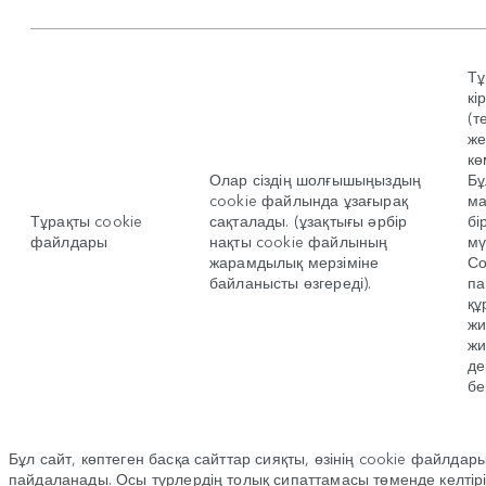
Тұ
кі
(т
же
кө
Олар сіздің шолғышыңыздың
Бұ
cookie файлында ұзағырақ
ма
Тұрақты cookie
сақталады. (ұзақтығы әрбір
бі
файлдары
нақты cookie файлының
мү
жарамдылық мерзіміне
Со
байланысты өзгереді).
па
құ
жи
жи
де
бе
Бұл сайт, көптеген басқа сайттар сияқты, өзінің cookie файлд
пайдаланады. Осы түрлердің толық сипаттамасы төменде келтір