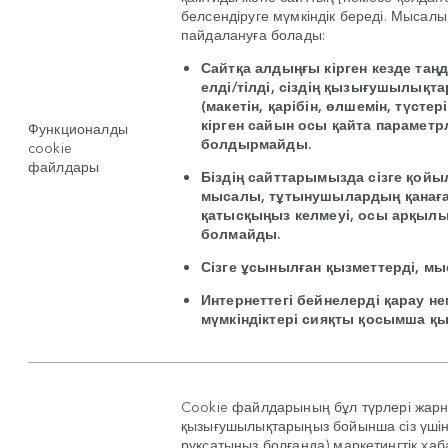
белсендіруге мүмкіндік береді. Мысал
пайдалануға болады:
Сайтқа алдыңғы кірген кезде таң
елді/тілді, сіздің қызығушылық
(макетін, қарібін, өлшемін, түстері
кірген сайын осы қайта параметрл
Функционалды
болдырмайды.
cookie
файлдары
Біздің сайттарымызда сізге қойы
мысалы, тұтынушылардың қанаға
қатысқыңыз келмеуі, осы арқылы
болмайды.
Сізге ұсынылған қызметтерді, мы
Интернеттегі бейнелерді қарау не
мүмкіндіктері сияқты қосымша қы
Cookie файлдарының бұл түрлері жарна
қызығушылықтарыңыз бойынша сіз үшін
рұқсатыңыз болғанда) маркетингтік ха