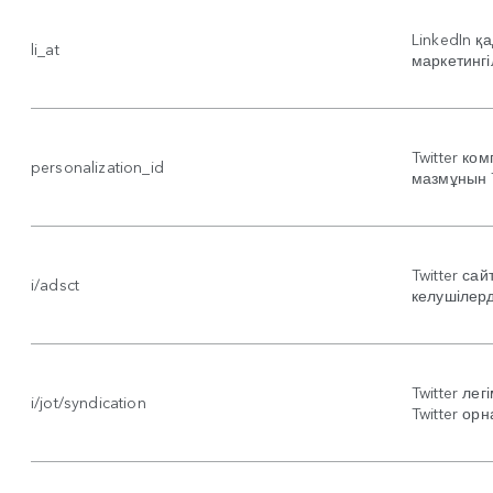
LinkedIn қ
li_at
маркетингіл
Twitter ко
personalization_id
мазмұнын T
Twitter са
i/adsct
келушілерд
Twitter лег
i/jot/syndication
Twitter ор