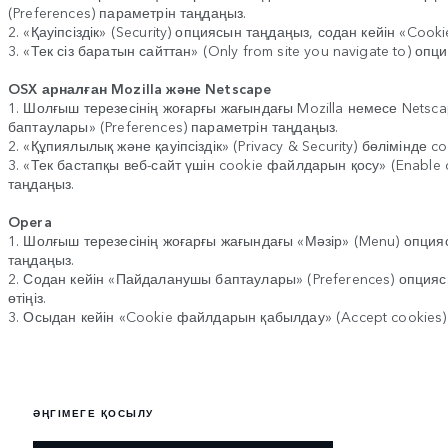
(Preferences) параметрін таңдаңыз.
2. «Қауіпсіздік» (Security) опциясын таңдаңыз, содан кейін «Co
3. «Тек сіз баратын сайттан» (Only from site you navigate to) оп
OSX арналған Mozilla және Netscape
1. Шолғыш терезесінің жоғарғы жағындағы Mozilla немесе Netsc
баптаулары» (Preferences) параметрін таңдаңыз.
2. «Құпиялылық және қауіпсіздік» (Privacy & Security) бөлімінд
3. «Тек бастапқы веб-сайт үшін cookie файлдарын қосу» (Enable c
таңдаңыз.
Opera
1. Шолғыш терезесінің жоғарғы жағындағы «Мәзір» (Menu) опцияс
таңдаңыз.
2. Содан кейін «Пайдаланушы баптаулары» (Preferences) опци
өтіңіз.
3. Осыдан кейін «Cookie файлдарын қабылдау» (Accept cookies
ӘҢГІМЕГЕ ҚОСЫЛУ