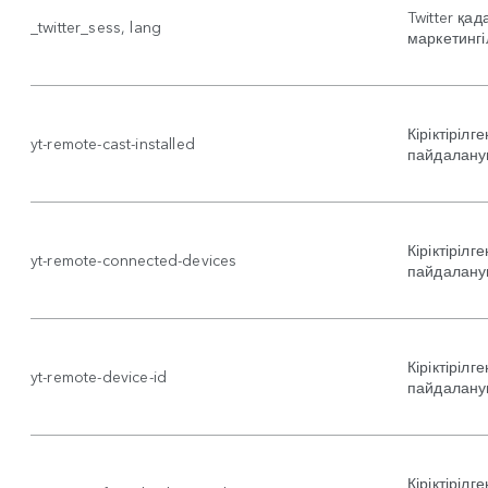
Twitter қа
_twitter_sess, lang
маркетингіл
Кіріктіріл
yt-remote-cast-installed
пайдалану
Кіріктіріл
yt-remote-connected-devices
пайдалану
Кіріктіріл
yt-remote-device-id
пайдалану
Кіріктіріл