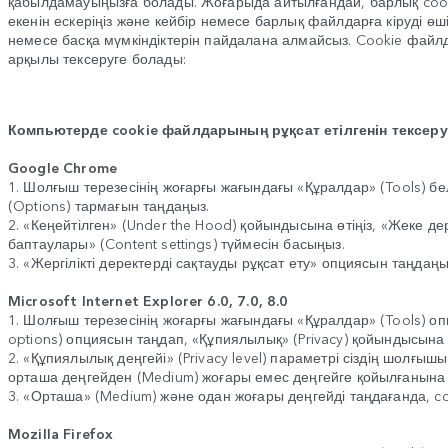
қабылдамауыңызға болады. Жоғарыда айтылғандай, барлық cooki
екенін ескеріңіз және кейбір немесе барлық файлдарға кіруді ө
немесе басқа мүмкіндіктерін пайдалана алмайсыз. Cookie файлд
арқылы тексеруге болады:
Компьютерде cookie файлдарының рұқсат етілгенін тексер
Google Chrome
1. Шолғыш терезесінің жоғарғы жағындағы «Құралдар» (Tools) бе
(Options) тармағын таңдаңыз.
2. «Кеңейтілген» (Under the Hood) қойындысына өтіңіз, «Жеке де
баптаулары» (Content settings) түймесін басыңыз.
3. «Жергілікті деректерді сақтауды рұқсат ету» опциясын таңдаңыз 
Microsoft Internet Explorer 6.0, 7.0, 8.0
1. Шолғыш терезесінің жоғарғы жағындағы «Құралдар» (Tools) оп
options) опциясын таңдап, «Құпиялылық» (Privacy) қойындысына ө
2. «Құпиялылық деңгейі» (Privacy level) параметрі сіздің шолғы
орташа деңгейден (Medium) жоғары емес деңгейге қойылғанына кө
3. «Орташа» (Medium) және одан жоғары деңгейді таңдағанда, c
Mozilla Firefox