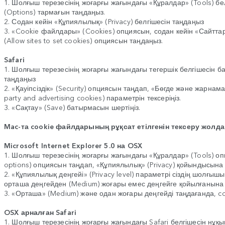
1. Шолғыш терезесінің жоғарғы жағындағы «Құралдар» (Tools) бе
(Options) тармағын таңдаңыз.
2. Содан кейін «Құпиялылық» (Privacy) белгішесін таңдаңыз
3. «Cookie файлдары» (Cookies) опциясын, содан кейін «Сайтта
(Allow sites to set cookies) опциясын таңдаңыз.
Safari
1. Шолғыш терезесінің жоғарғы жағындағы тегершік белгішесін б
таңдаңыз
2. «Қауіпсіздік» (Security) опциясын таңдап, «Бөгде және жарнам
party and advertising cookies) параметрін тексеріңіз.
3. «Сақтау» (Save) батырмасын шертіңіз.
Mac-та cookie файлдарының рұқсат етілгенін тексеру жолд
Microsoft Internet Explorer 5.0 на OSX
1. Шолғыш терезесінің жоғарғы жағындағы «Құралдар» (Tools) оп
options) опциясын таңдап, «Құпиялылық» (Privacy) қойындысына ө
2. «Құпиялылық деңгейі» (Privacy level) параметрі сіздің шолғы
орташа деңгейден (Medium) жоғары емес деңгейге қойылғанына кө
3. «Орташа» (Medium) және одан жоғары деңгейді таңдағанда, c
OSX арналған Safari
1. Шолғыш терезесінің жоғарғы жағындағы Safari белгішесін нұ