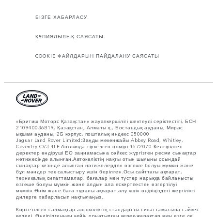
БІЗГЕ ХАБАРЛАСУ
ҚҰПИЯЛЫЛЫҚ САЯСАТЫ
COOKIE ФАЙЛДАРЫН ПАЙДАЛАНУ САЯСАТЫ
«Бритиш Моторс Қазақстан» жауапкершілігі шектеулі серіктестігі, БСН
210940036819, Қазақстан, Алматы қ., Бостандық ауданы, Мирас
ықшам ауданы, 2Б корпус, пошталық индекс 050000
Jaguar Land Rover Limited:Заңды мекенжайы:Abbey Road, Whitley,
Coventry CV3 4LF.Англияда тіркелген нөмірі:1672070 Келтірілген
деректер өндіруші ЕО заңнамасына сәйкес жүргізген ресми сынақтар
нәтижесінде алынған.Автокөліктің нақты отын шығыны осындай
сынақтар кезінде алынған нәтижелерден өзгеше болуы мүмкін және
бұл мәндер тек салыстыру үшін берілген.Осы сайттағы ақпарат,
техникалық сипаттамалар, бағалар мен түстер нарыққа байланысты
өзгеше болуы мүмкін және алдын ала ескертпестен өзгертілуі
мүмкін.Өнім және баға туралы ақпарат алу үшін өңіріңіздегі жергілікті
дилерге хабарласып нақтылаңыз.
Көрсетілген салмақтар автокөліктің стандартты сипаттамасына сәйкес
келеді. Өндірілгеннен кейін орнатылған керек-жарақтар мен өзге де