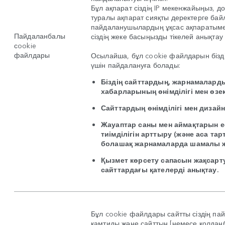
Бұл ақпарат сіздің IP мекенжайыңыз, д
туралы ақпарат сияқты деректерге бай
пайдаланушылардың ұқсас ақпаратымен
Пайдаланбалы
сіздің жеке басыңызды тікелей анықта
сookie
файлдары
Осылайша, бұл cookie файлдарын бізді
үшін пайдалануға болады:
Біздің сайттардың, жарнамалард
хабарларының өнімділігі мен өзек
Сайттардың өнімділігі мен дизай
Жауаптар саны мен аймақтарын 
тиімділігін арттыру (және аса 
болашақ жарнамаларда шамалы жа
Қызмет көрсету сапасын жақсарт
сайттардағы қателерді анықтау.
Бұл cookie файлдары сайтты сіздің пай
қамтиды және сайттың [немесе қолданб