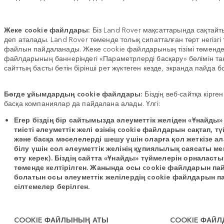
Жеке cookie файлдары:
Біз Land Rover мақсаттарында сақтай
деп аталады.
Land Rover
төменде толық сипатталған төрт негізг
файлын пайдаланады. Жеке cookie файлдарының тізімі төмендегі
файлдарының баннеріндегі «Параметрлерді басқару» бөлімін таң
сайттың басты бетін бірінші рет жүктеген кезде, экранда пайда 
Бөгде ұйымдардың cookie файлдары:
Біздің веб-сайтқа кірг
басқа компаниялар да пайдалана алады. Үлгі:
Егер біздің бір сайтымызда әлеуметтік желіден «Ұнайды»
тиісті әлеуметтік желі өзінің cookie файлдарын сақтап,
және басқа мәселелерді шешу үшін оларға қол жеткізе а
білу үшін сол әлеуметтік желінің құпиялылық саясаты м
өту керек). Біздің сайтта «Ұнайды» түймелерін орналастыр
төменде келтірілген. Жанында осы cookie файлдарын па
болатын осы әлеуметтік желілердің cookie файлдарын 
сілтемелер берілген.
COOKIE ФАЙЛЫНЫҢ АТЫ
COOKIE ФАЙ