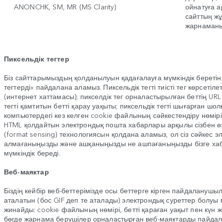
ANONCHK, SM, MR (MS Clarity)
ойнатуға а
сайттың ж
жарнаманы 
Пиксельдік тегтер
Біз сайттарымыздың қолданылуын қадағалауға мүмкіндік береті
тегтерді» пайдалана аламыз. Пиксельдік тегті тиісті тег көрсетіл
(интернет хаттамасы); пикселдік тег орналастырылған беттің URL
тегті қамтитын бетті қарау уақыты; пиксельдік тегті шығарған ш
компьютердегі кез келген cookie файлының сәйкестендіру нөмірі
HTML қолдайтын электрондық пошта хабарлары арқылы сізбен өз
(format sensing) технологиясын қолдана аламыз, ол сіз сәйкес
алмағаныңызды және ашқаныңызды не ашпағаныңызды бізге хаба
мүмкіндік береді.
Веб-маяктар
Біздің кейбір веб-беттерімізде осы беттерге кірген пайдаланушы
аталатын (бос GIF деп те аталады) электрондық суреттер болуы 
жинайды: cookie файлының нөмірі, бетті қараған уақыт пен күн ж
бөгде жарнама берушілер орналастырған веб-маяктарды пайдал