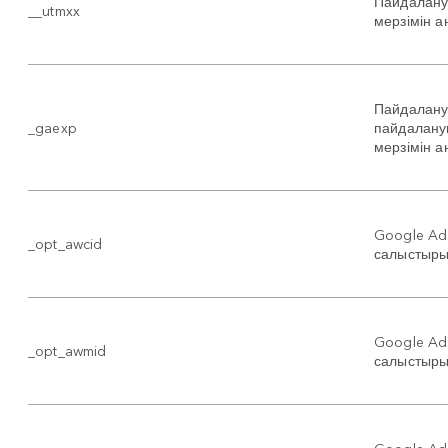
Пайдалану
__utmxx
мерзімін а
Пайдалану
_gaexp
пайдалану
мерзімін а
Google Ad
_opt_awcid
салыстыры
Google Ad
_opt_awmid
салыстыры