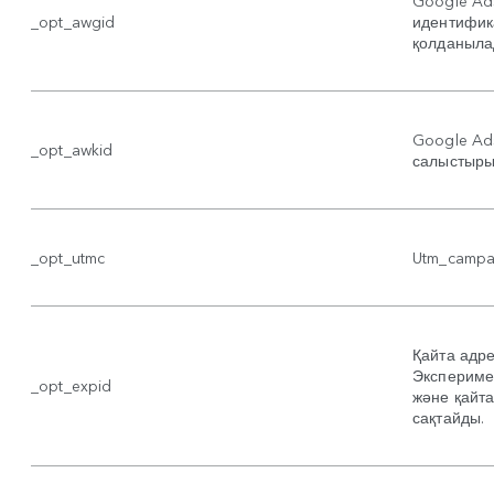
Google Ad
_opt_awgid
идентифик
қолданыла
Google Ad
_opt_awkid
салыстыры
_opt_utmc
Utm_campa
Қайта адре
Экспериме
_opt_expid
және қайта
сақтайды.