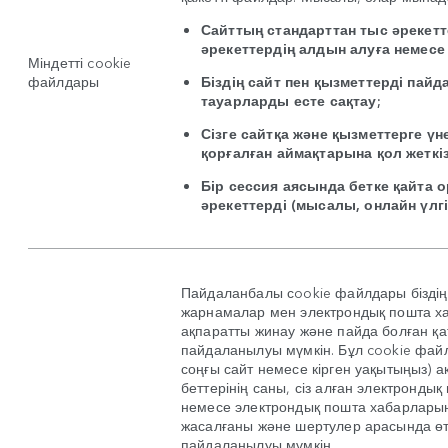
Сайттың стандарттан тыс әрекетт
әрекеттердің алдын алуға немесе 
Міндетті cookie
файлдары
Біздің сайт пен қызметтерді пайд
тауарларды есте сақтау;
Сізге сайтқа және қызметтерге үне
қорғалған аймақтарына қол жеткіз
Бір сессия аясында бетке қайта 
әрекеттерді (мысалы, онлайн үлгі
Пайдаланбалы сookie файлдары бізді
жарнамалар мен электрондық пошта х
ақпаратты жинау және пайда болған қа
пайдаланылуы мүмкін. Бұл cookie файл
соңғы сайт немесе кірген уақытыңыз) ақ
беттерінің саны, сіз алған электронд
немесе электрондық пошта хабарлары
жасалғаны және шертулер арасында өт
пайдаланылуы мүмкін.