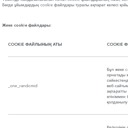
Бөгде ұйымдардың cookie файлдары туралы ақпарат келесі қой
Жеке cookie файлдары:
COOKIE ФАЙЛЫНЫҢ АТЫ
COOKIE 
Бұл жеке 
орнатады ж
сәйкестенд
_one_randomid
веб-сайты
ақпаратты 
өтініммен 
қолданылу 
Келушінің 