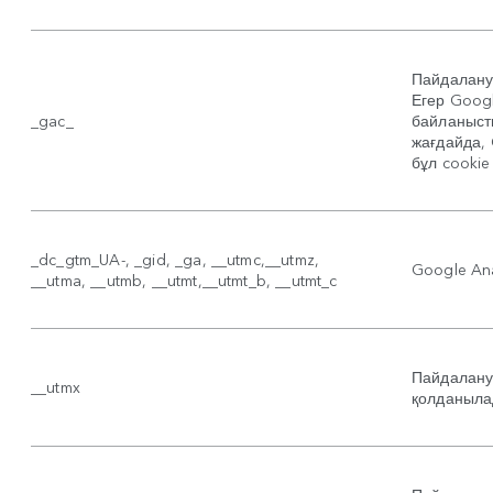
Пайдалану
Егер Googl
_gac_
байланыст
жағдайда, 
бұл cooki
_dc_gtm_UA-
, _gid, _ga, __utmc,__utmz,
Google Ana
__utma, __utmb, __utmt,__utmt_b, __utmt_c
Пайдалану
__utmx
қолданыла