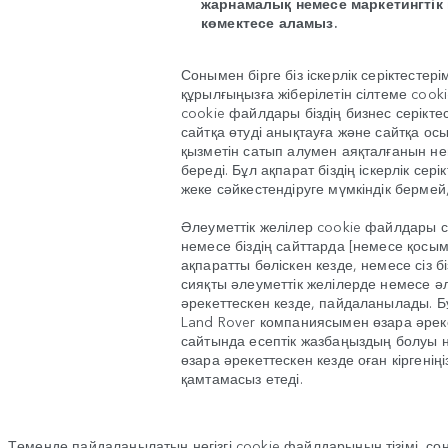
жарнамалық немесе маркетингтік 
көмектесе аламыз.
Сонымен бірге біз іскерлік серіктестері
құрылғыңызға жіберілетін сілтеме coo
cookie файлдары біздің бизнес серікте
сайтқа өтуді анықтауға және сайтқа ос
қызметін сатып алумен аяқталғанын не
береді. Бұл ақпарат біздің іскерлік сері
жеке сәйкестендіруге мүмкіндік берме
Әлеуметтік желілер cookie файлдары сі
немесе біздің сайттарда [немесе қос
ақпаратты бөліскен кезде, немесе сіз б
сияқты әлеуметтік желілерде немесе әл
әрекеттескен кезде, пайдаланылады. Б
Land Rover компаниясымен өзара әрекет
сайтында есептік жазбаңыздың болуы 
өзара әрекеттескен кезде оған кіргенің
қамтамасыз етеді.
Төменде пайдаланылатын негізгі cookie файлдарының тізімі, со