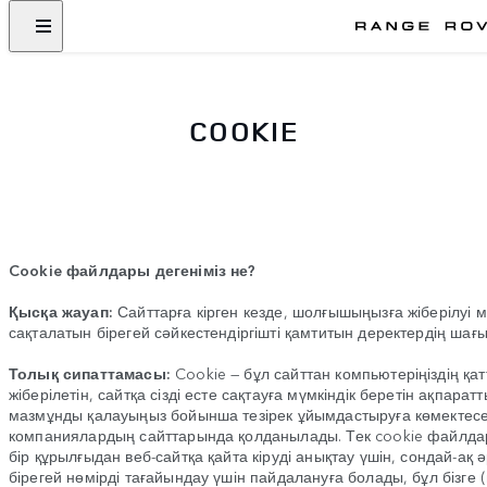
COOKIE
Cookie файлдары дегеніміз не?
Қысқа жауап:
Сайттарға кірген кезде, шолғышыңызға жіберілуі
сақталатын бірегей сәйкестендіргішті қамтитын деректердің шағы
Толық сипаттамасы:
Cookie — бұл сайттан компьютеріңіздің қа
жіберілетін, сайтқа сізді есте сақтауға мүмкіндік беретін ақпар
мазмұнды қалауыңыз бойынша тезірек ұйымдастыруға көмектесе
компаниялардың сайттарында қолданылады. Тек cookie файлдар
бір құрылғыдан веб-сайтқа қайта кіруді анықтау үшін, сондай-ақ 
бірегей нөмірді тағайындау үшін пайдалануға болады, бұл бізге (н