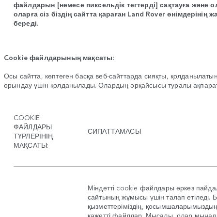
файлдарын [немесе пиксельдік тегтерді] сақтауға және ол
оларға сіз біздің сайтта қараған
Land Rover
өнімдерінің ж
береді.
Cookie файлдарының мақсаты:
Осы сайтта, көптеген басқа веб-сайттарда сияқты, қолданылатын 
орындау үшін қолданылады. Олардың әрқайсысы туралы ақпарат 
COOKIE
ФАЙЛДАРЫ
СИПАТТАМАСЫ
ТҮРЛЕРІНІҢ
МАҚСАТЫ:
Міндетті cookie файлдары әркез пайда
сайтының жұмысы үшін талап етіледі. Б
қызметтеріміздің, қосымшаларымызды
қажетті файлдар. Мысалы, олар мынада