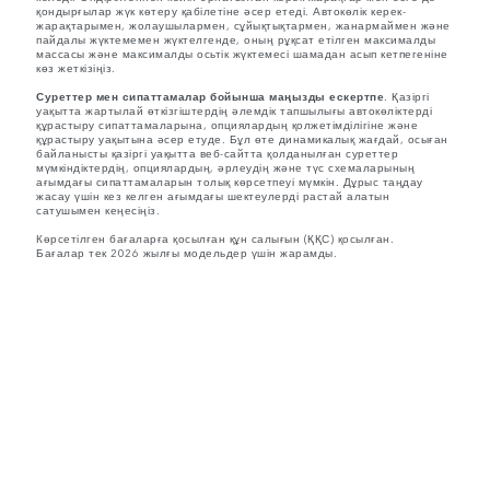
қондырғылар жүк көтеру қабілетіне әсер етеді. Автокөлік керек-
жарақтарымен, жолаушылармен, сұйықтықтармен, жанармаймен және
пайдалы жүктемемен жүктелгенде, оның рұқсат етілген максималды
массасы және максималды осьтік жүктемесі шамадан асып кетпегеніне
көз жеткізіңіз.
Суреттер мен сипаттамалар бойынша маңызды ескертпе.
Қазіргі
уақытта жартылай өткізгіштердің әлемдік тапшылығы автокөліктерді
құрастыру сипаттамаларына, опциялардың қолжетімділігіне және
құрастыру уақытына әсер етуде. Бұл өте динамикалық жағдай, осыған
байланысты қазіргі уақытта веб-сайтта қолданылған суреттер
мүмкіндіктердің, опциялардың, әрлеудің және түс схемаларының
ағымдағы сипаттамаларын толық көрсетпеуі мүмкін. Дұрыс таңдау
жасау үшін кез келген ағымдағы шектеулерді растай алатын
сатушымен кеңесіңіз.
Көрсетілген бағаларға қосылған құн салығын (ҚҚС) қосылған.
Бағалар тек 2026 жылғы модельдер үшін жарамды.