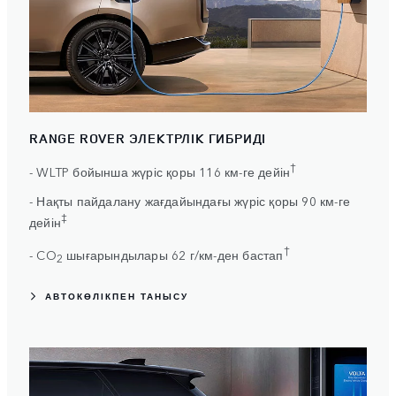
RANGE ROVER ЭЛЕКТРЛІК ГИБРИДІ
†
- WLTP бойынша жүріс қоры 116 км-ге дейін
- Нақты пайдалану жағдайындағы жүріс қоры 90 км-ге
‡
дейін
†
- CO
шығарындылары 62 г/км-ден бастап
2
АВТОКӨЛІКПЕН ТАНЫСУ