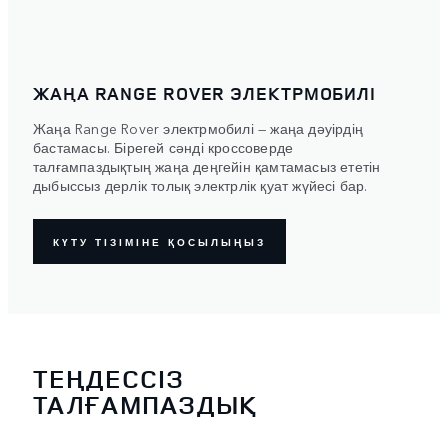
ЖАҢА RANGE ROVER ЭЛЕКТРМОБИЛІ
Жаңа Range Rover электрмобилі — жаңа дәуірдің
бастамасы. Бірегей сәнді кроссоверде
талғампаздықтың жаңа деңгейін қамтамасыз ететін
дыбыссыз дерлік толық электрлік қуат жүйесі бар.
КҮТУ ТІЗІМІНЕ ҚОСЫЛЫҢЫЗ
ТЕҢДЕССІЗ
ТАЛҒАМПАЗДЫҚ