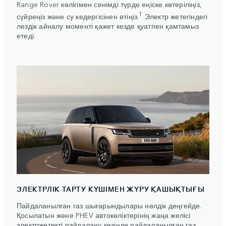
Range Rover көлігімен сенімді түрде еңіске көтеріліңіз,
1
сүйреңіз және су кедергісінен өтіңіз.
Электр жетегіндегі
лездік айналу моменті қажет кезде қуатпен қамтамыз
етеді.
ЭЛЕКТРЛІК ТАРТУ КҮШІМЕН ЖҮРУ ҚАШЫҚТЫҒЫ
Пайдаланылған газ шығарындылары нөлдік деңгейде.
Қосылатын және PHEV автокөліктерінің жаңа желісі
электржетекті пайдалану кезінде пайдаланылған газ