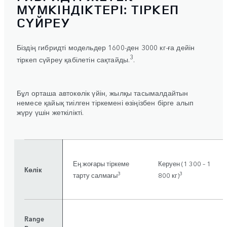
МҮМКІНДІКТЕРІ: ТІРКЕП
СҮЙРЕУ
Біздің гибридті модельдер 1600-ден 3000 кг-ға дейін
3
тіркеп сүйреу қабілетін сақтайды.
.
Бұл орташа автокөлік үйін, жылқы тасымалдайтын
немесе қайық тиілген тіркемені өзіңізбен бірге алып
жүру үшін жеткілікті.
Ең жоғары тіркеме
Керуен (1 300 – 1
Көлік
3
3
тарту салмағы
800 кг)
Range