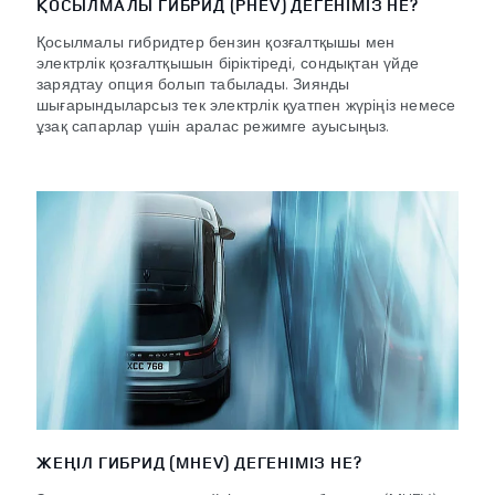
ҚОСЫЛМАЛЫ ГИБРИД (PHEV) ДЕГЕНІМІЗ НЕ?
Қосылмалы гибридтер бензин қозғалтқышы мен
электрлік қозғалтқышын біріктіреді, сондықтан үйде
зарядтау опция болып табылады. Зиянды
шығарындыларсыз тек электрлік қуатпен жүріңіз немесе
ұзақ сапарлар үшін аралас режимге ауысыңыз.
ЖЕҢІЛ ГИБРИД (MHEV) ДЕГЕНІМІЗ НЕ?