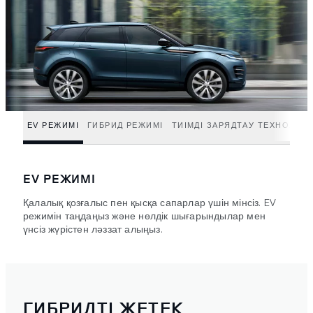
EV РЕЖИМІ
ГИБРИД РЕЖИМІ
ТИІМДІ ЗАРЯДТАУ ТЕХНОЛОГ
EV РЕЖИМІ
Қалалық қозғалыс пен қысқа сапарлар үшін мінсіз. EV
режимін таңдаңыз және нөлдік шығарындылар мен
үнсіз жүрістен ләззат алыңыз.
ГИБРИДТІ ЖЕТЕК