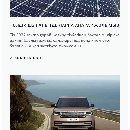
НӨЛДІК ШЫҒАРЫНДЫЛАРҒА АПАРАР ЖОЛЫМЫЗ
Біз 2039 жылға қарай жеткізу тізбегінен бастап өндіріске
дейінгі барлық жұмыс салаларында нөлдік көміртегі
балансына қол жеткізуге тырысамыз.
КӨБІРЕК БІЛУ