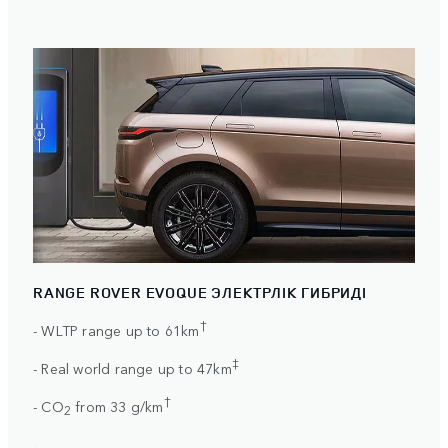
RANGE ROVER EVOQUE ЭЛЕКТРЛІК ГИБРИДІ
†
- WLTP range up to 61km
‡
- Real world range up to 47km
†
- CO
from 33 g/km
2