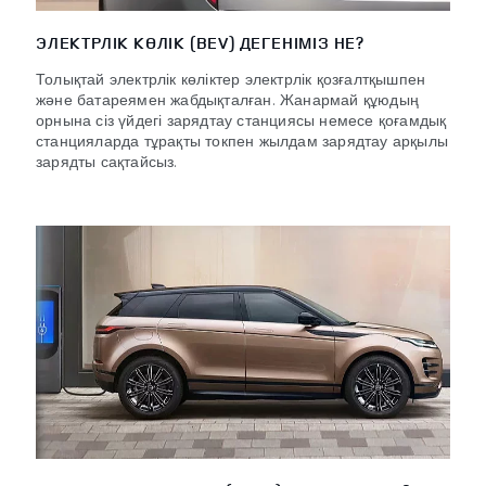
ЭЛЕКТРЛІК КӨЛІК (BEV) ДЕГЕНІМІЗ НЕ?
Толықтай электрлік көліктер электрлік қозғалтқышпен
және батареямен жабдықталған. Жанармай құюдың
орнына сіз үйдегі зарядтау станциясы немесе қоғамдық
станцияларда тұрақты токпен жылдам зарядтау арқылы
зарядты сақтайсыз.