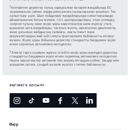
†
Келтірілген деректер толық зарядталған батарея жағдайында ЕС
заңнамасына сәйкес өндірушінің ресми сынақтарынан алынған. Тек
салыстыру үшін. Шын пайдалану жағдайларында сипаттамаларда
айырмашылық болуы мүмкін. CO2 шығарындылары, отын үнемдеу,
энергия тұтыну және жүріс қоры көрсеткіштері көлік жүргізу стилі,
қоршаған орта жағдайлары, таситын жүктің, орнатылған дөңгелектің
және қосымша жабдықтың салмағы, нақты бағыт және
аккумулятордың жай-күйі сияқты факторларға байланысты өзгеруі
мүмкін. Жүріс қоры бойынша деректер стандартты бағдармен жүріп
өткен сериялық автокөлікке негізделген.
‡
Электр тарту күшімен жұмыс істейтін жүріс қоры жөніндегі деректер
стандартты бағдармен жүріп өткен сериялық автокөлікке негізделген.
Нақты көрсеткіштер автокөлік пен аккумулятордың күйіне, бағдар мен
қоршаған ортаға, сондай-ақ көлік жүргізу стиліне байланысты.
ӘҢГІМЕГЕ ҚОСЫЛУ
Өңір