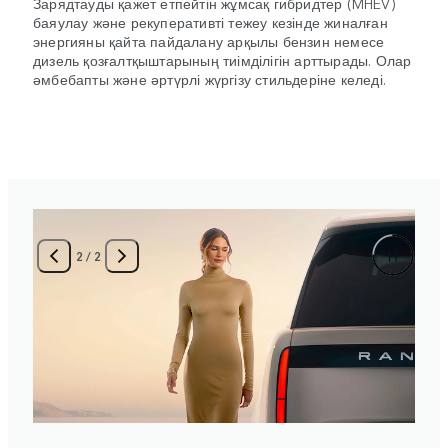
Зарядтауды қажет етпейтін жұмсақ гибридтер (MHEV)
баяулау және рекуперативті тежеу кезінде жиналған
энергияны қайта пайдалану арқылы бензин немесе
дизель қозғалтқыштарының тиімділігін арттырады. Олар
әмбебапты және әртүрлі жүргізу стильдеріне келеді.
2
/
2