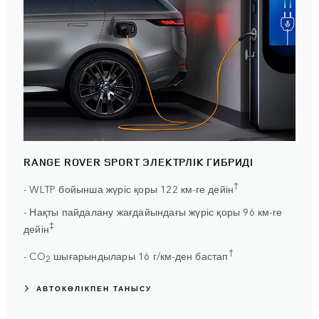
RANGE ROVER SPORT ЭЛЕКТРЛІК ГИБРИДІ
†
- WLTP бойынша жүріс қоры 122 км-ге дейін
- Нақты пайдалану жағдайындағы жүріс қоры 96 км-ге
‡
дейін
†
- CO
шығарындылары 16 г/км-ден бастап
2
АВТОКӨЛІКПЕН ТАНЫСУ