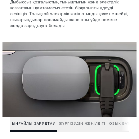
Дыбыссыз қозғалыстың тыныштығын және электрлік
қозғалтқыш қамтамасыз ететін бірқалыпты үдеуді
сезініңіз. Толықтай электрлік көлік отынды қажет етпейді,
шығарындылар жасамайды және оны үйде немесе
жолда зарядтауға болады.
ЫҢҒАЙЛЫ ЗАРЯДТАУ
ЖҮРГІЗУДІҢ ЖЕҢІЛДІГІ
ОЗЫҚ БАТАРЕ