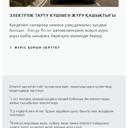
ЭЛЕКТРЛІК ТАРТУ КҮШІМЕН ЖҮРУ ҚАШЫҚТЫҒЫ
Күнделікті сапарлар немесе ұзақ демалыс күндері
болсын... Range Rover автокөліктерінің әсерлі жүріс
қоры ешбір ымыраға бармауға мүмкіндік береді.
ЖҮРІС ҚОРЫН ЗЕРТТЕУ
Еліңізге арналған сайт нұсқасына кіріп, нарығыңыздағы қолжетімді
модельдерді зерттеңіз.
1
2023 жылдың қарашасындағы жағдай бойынша бәсекелестердің
жабық сыныбымен өлшенгенде.
2
Су кедергісінен өтпес бұрын әрдайым шығу бағыты мен жолдарын
тексеріңіз.
3
Жолсыз жерлерде жүру, сүйреу және төмен берілісті пайдалану
электр тарту күшіндегі жүріс қорына әсер етеді.