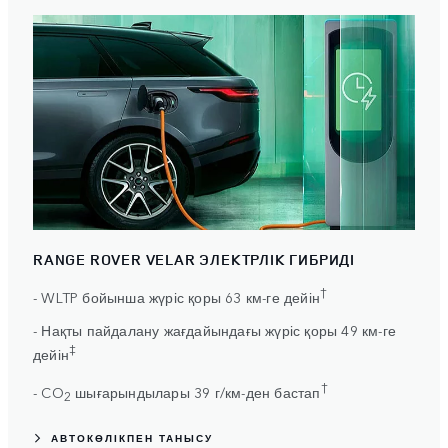
RANGE ROVER VELAR ЭЛЕКТРЛІК ГИБРИДІ
†
- WLTP бойынша жүріс қоры 63 км-ге дейін
- Нақты пайдалану жағдайындағы жүріс қоры 49 км-ге
‡
дейін
†
- CO
шығарындылары 39 г/км-ден бастап
2
АВТОКӨЛІКПЕН ТАНЫСУ