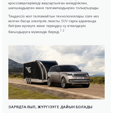
кроссоверлерімізді жақсартылған өнімділікпен,
шапшаңдықпен және талғампаздықпен толықтырады.
Теңдессіз жол талғамайтын технологиялары сізге кез
келген басқа электрлік люксты SUV-тарға қарағанда
биігірек өрлеуге және тереңдеу су өткелдерін
1 2
бағындыруға мүмкіндік береді.
ЗАРЯДТАЛЫП, ЖҮРГІЗУГЕ ДАЙЫН БОЛАДЫ