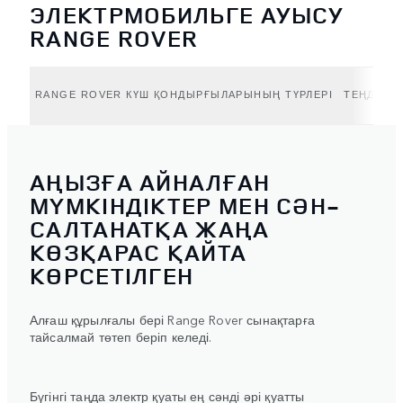
ЭЛЕКТРМОБИЛЬГЕ АУЫСУ
RANGE ROVER
RANGE ROVER КҮШ ҚОНДЫРҒЫЛАРЫНЫҢ ТҮРЛЕРІ
ТЕҢДЕССІ
АҢЫЗҒА АЙНАЛҒАН
МҮМКІНДІКТЕР МЕН СӘН-
САЛТАНАТҚА ЖАҢА
КӨЗҚАРАС ҚАЙТА
КӨРСЕТІЛГЕН
Алғаш құрылғалы бері Range Rover сынақтарға
тайсалмай төтеп беріп келеді.
Бүгінгі таңда электр қуаты ең сәнді әрі қуатты