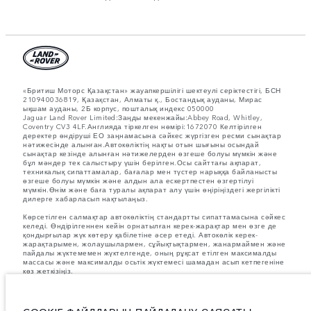
«Бритиш Моторс Қазақстан» жауапкершілігі шектеулі серіктестігі, БСН
210940036819, Қазақстан, Алматы қ., Бостандық ауданы, Мирас
ықшам ауданы, 2Б корпус, пошталық индекс 050000
Jaguar Land Rover Limited:Заңды мекенжайы:Abbey Road, Whitley,
Coventry CV3 4LF.Англияда тіркелген нөмірі:1672070 Келтірілген
деректер өндіруші ЕО заңнамасына сәйкес жүргізген ресми сынақтар
нәтижесінде алынған.Автокөліктің нақты отын шығыны осындай
сынақтар кезінде алынған нәтижелерден өзгеше болуы мүмкін және
бұл мәндер тек салыстыру үшін берілген.Осы сайттағы ақпарат,
техникалық сипаттамалар, бағалар мен түстер нарыққа байланысты
өзгеше болуы мүмкін және алдын ала ескертпестен өзгертілуі
мүмкін.Өнім және баға туралы ақпарат алу үшін өңіріңіздегі жергілікті
дилерге хабарласып нақтылаңыз.
Көрсетілген салмақтар автокөліктің стандартты сипаттамасына сәйкес
келеді. Өндірілгеннен кейін орнатылған керек-жарақтар мен өзге де
қондырғылар жүк көтеру қабілетіне әсер етеді. Автокөлік керек-
жарақтарымен, жолаушылармен, сұйықтықтармен, жанармаймен және
пайдалы жүктемемен жүктелгенде, оның рұқсат етілген максималды
массасы және максималды осьтік жүктемесі шамадан асып кетпегеніне
көз жеткізіңіз.
Суреттер мен сипаттамалар бойынша маңызды ескертпе.
Қазіргі
уақытта жартылай өткізгіштердің әлемдік тапшылығы автокөліктерді
құрастыру сипаттамаларына, опциялардың қолжетімділігіне және