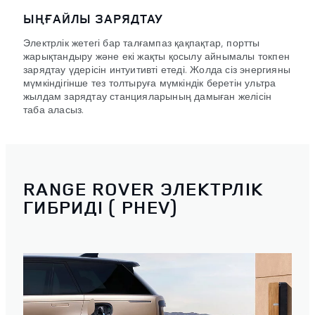
ЫҢҒАЙЛЫ ЗАРЯДТАУ
Электрлік жетегі бар талғампаз қақпақтар, портты
жарықтандыру және екі жақты қосылу айнымалы токпен
зарядтау үдерісін интуитивті етеді. Жолда сіз энергияны
мүмкіндігінше тез толтыруға мүмкіндік беретін ультра
жылдам зарядтау станцияларының дамыған желісін
таба аласыз.
RANGE ROVER ЭЛЕКТРЛІК
ГИБРИДІ ( PHEV)