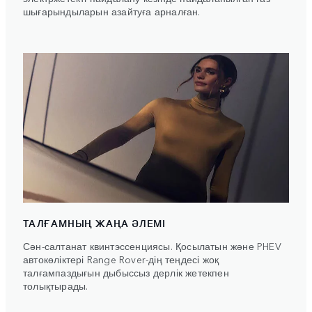
шығарындыларын азайтуға арналған.
ТАЛҒАМНЫҢ ЖАҢА ӘЛЕМІ
Сән-салтанат квинтэссенциясы. Қосылатын және PHEV
автокөліктері Range Rover-дің теңдесі жоқ
талғампаздығын дыбыссыз дерлік жетекпен
толықтырады.