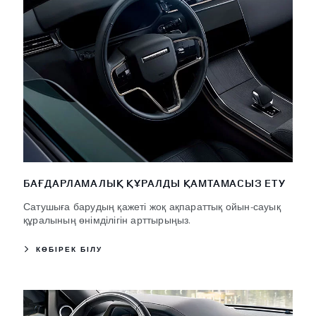
БАҒДАРЛАМАЛЫҚ ҚҰРАЛДЫ ҚАМТАМАСЫЗ ЕТУ
Сатушыға барудың қажеті жоқ ақпараттық ойын-сауық
құралының өнімділігін арттырыңыз.
КӨБІРЕК БІЛУ