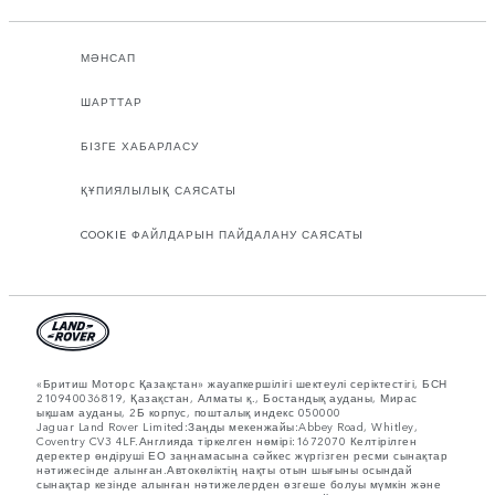
МӘНСАП
ШАРТТАР
БІЗГЕ ХАБАРЛАСУ
ҚҰПИЯЛЫЛЫҚ САЯСАТЫ
COOKIE ФАЙЛДАРЫН ПАЙДАЛАНУ САЯСАТЫ
«Бритиш Моторс Қазақстан» жауапкершілігі шектеулі серіктестігі, БСН
210940036819, Қазақстан, Алматы қ., Бостандық ауданы, Мирас
ықшам ауданы, 2Б корпус, пошталық индекс 050000
Jaguar Land Rover Limited:Заңды мекенжайы:Abbey Road, Whitley,
Coventry CV3 4LF.Англияда тіркелген нөмірі:1672070 Келтірілген
деректер өндіруші ЕО заңнамасына сәйкес жүргізген ресми сынақтар
нәтижесінде алынған.Автокөліктің нақты отын шығыны осындай
сынақтар кезінде алынған нәтижелерден өзгеше болуы мүмкін және