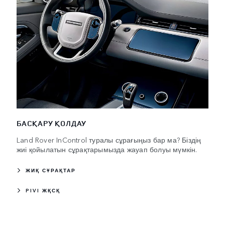
БАСҚАРУ ҚОЛДАУ
Land Rover InControl туралы сұрағыңыз бар ма? Біздің
жиі қойылатын сұрақтарымызда жауап болуы мүмкін.
ЖИҚ СҰРАҚТАР
PIVI ЖҚСҚ