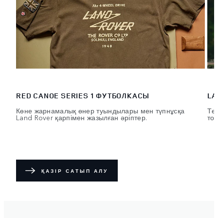
RED CANOE SERIES 1 ФУТБОЛКАСЫ
LA
Көне жарнамалық өнер туындылары мен түпнұсқа
Тө
Land Rover қарпімен жазылған әріптер.
то
ҚАЗІР САТЫП АЛУ