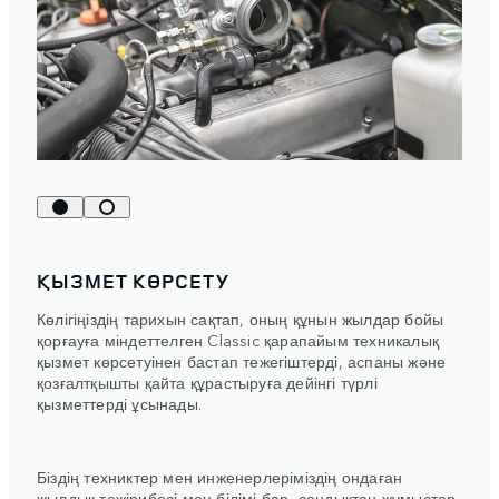
ҚЫЗМЕТ КӨРСЕТУ
Көлігіңіздің тарихын сақтап, оның құнын жылдар бойы
қорғауға міндеттелген Classic қарапайым техникалық
қызмет көрсетуінен бастап тежегіштерді, аспаны және
қозғалтқышты қайта құрастыруға дейінгі түрлі
қызметтерді ұсынады.
Біздің техниктер мен инженерлеріміздің ондаған
жылдық тәжірибесі мен білімі бар, сондықтан жұмыстар