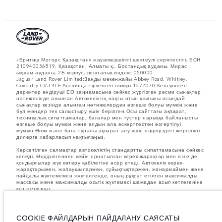
«Бритиш Моторс Қазақстан» жауапкершілігі шектеулі серіктестігі, БСН
210940036819, Қазақстан, Алматы қ., Бостандық ауданы, Мирас
ықшам ауданы, 2Б корпус, пошталық индекс 050000
Jaguar Land Rover Limited:Заңды мекенжайы:Abbey Road, Whitley,
Coventry CV3 4LF.Англияда тіркелген нөмірі:1672070 Келтірілген
деректер өндіруші ЕО заңнамасына сәйкес жүргізген ресми сынақтар
нәтижесінде алынған.Автокөліктің нақты отын шығыны осындай
сынақтар кезінде алынған нәтижелерден өзгеше болуы мүмкін және
бұл мәндер тек салыстыру үшін берілген.Осы сайттағы ақпарат,
техникалық сипаттамалар, бағалар мен түстер нарыққа байланысты
өзгеше болуы мүмкін және алдын ала ескертпестен өзгертілуі
мүмкін.Өнім және баға туралы ақпарат алу үшін өңіріңіздегі жергілікті
дилерге хабарласып нақтылаңыз.
Көрсетілген салмақтар автокөліктің стандартты сипаттамасына сәйкес
келеді. Өндірілгеннен кейін орнатылған керек-жарақтар мен өзге де
қондырғылар жүк көтеру қабілетіне әсер етеді. Автокөлік керек-
жарақтарымен, жолаушылармен, сұйықтықтармен, жанармаймен және
пайдалы жүктемемен жүктелгенде, оның рұқсат етілген максималды
массасы және максималды осьтік жүктемесі шамадан асып кетпегеніне
көз жеткізіңіз.
Суреттер мен сипаттамалар бойынша маңызды ескертпе.
Қазіргі
уақытта жартылай өткізгіштердің әлемдік тапшылығы автокөліктерді
құрастыру сипаттамаларына, опциялардың қолжетімділігіне және
COOKIE ФАЙЛДАРЫН ПАЙДАЛАНУ САЯСАТЫ
құрастыру уақытына әсер етуде. Бұл өте динамикалық жағдай, осыған