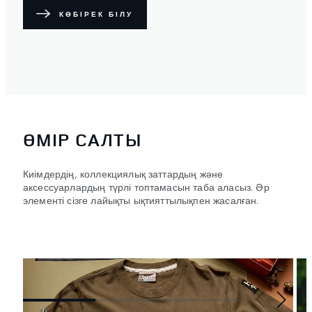
КӨБІРЕК БІЛУ
ӨМІР САЛТЫ
Киімдердің, коллекциялық заттардың және
аксессуарлардың түрлі топтамасын таба аласыз. Әр
элементі сізге лайықты ықтияттылықпен жасалған.