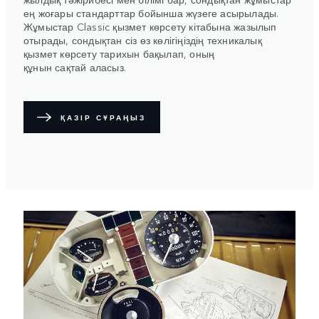
ең жоғары стандарттар бойынша жүзеге асырылады.
Жұмыстар Classic қызмет көрсету кітабына жазылып
отырады, сондықтан сіз өз көлігіңіздің техникалық
қызмет көрсету тарихын бақылап, оның
құнын сақтай аласыз.
ҚАЗІР СҰРАҢЫЗ