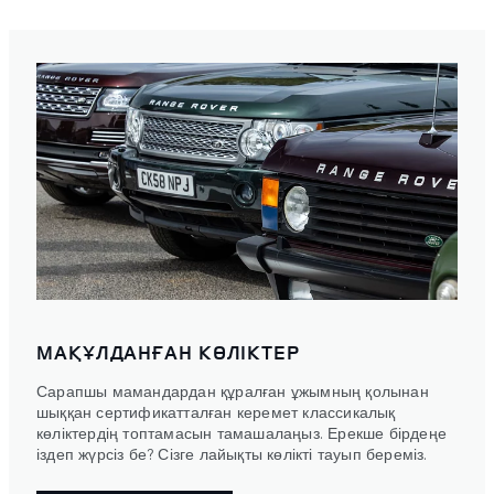
МАҚҰЛДАНҒАН КӨЛІКТЕР
Сарапшы мамандардан құралған ұжымның қолынан
шыққан сертификатталған керемет классикалық
көліктердің топтамасын тамашалаңыз. Ерекше бірдеңе
іздеп жүрсіз бе? Сізге лайықты көлікті тауып береміз.