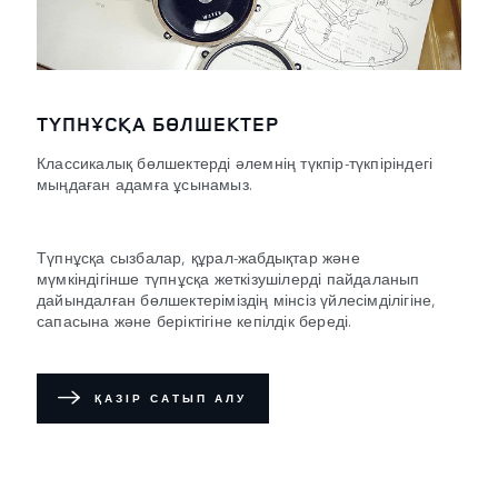
ТҮПНҰСҚА БӨЛШЕКТЕР
Классикалық бөлшектерді әлемнің түкпір-түкпіріндегі
мыңдаған адамға ұсынамыз.
Түпнұсқа сызбалар, құрал-жабдықтар және
мүмкіндігінше түпнұсқа жеткізушілерді пайдаланып
дайындалған бөлшектеріміздің мінсіз үйлесімділігіне,
сапасына және беріктігіне кепілдік береді.
ҚАЗІР САТЫП АЛУ