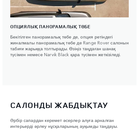
ОПЦИЯЛЫҚ ПАНОРАМАЛЫҚ ТӨБЕ
Бекітілген панорамалық төбе де, опция ретіндегі
жиналмалы панорамалық төбе де Range Rover салонын
табиғи жарыққа толтырады. Өзіңіз таңдаған шанақ
түсімен немесе Narvik Black қара түсімен жеткізіледі.
САЛОНДЫ ЖАБДЫҚТАУ
Әрбір сапардан керемет әсерлер алуға арналған
интерьерді әрлеу нұсқаларының ауқымды таңдауы.