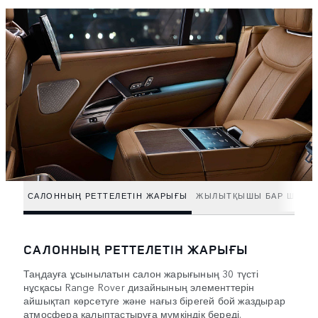
САЛОННЫҢ РЕТТЕЛЕТІН ЖАРЫҒЫ
ЖЫЛЫТҚЫШЫ БАР ШЫНТ
САЛОННЫҢ РЕТТЕЛЕТІН ЖАРЫҒЫ
Таңдауға ұсынылатын салон жарығының 30 түсті
нұсқасы Range Rover дизайнының элементтерін
айшықтап көрсетуге және нағыз бірегей бой жаздырар
атмосфера қалыптастыруға мүмкіндік береді.