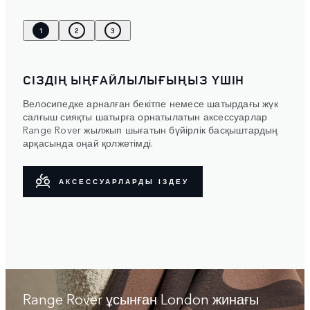
1
2
3
СІЗДІҢ ЫҢҒАЙЛЫЛЫҒЫҢЫЗ ҮШІН
Велосипедке арналған бекітпе немесе шатырдағы жүк
салғыш сияқты шатырға орнатылатын аксессуарлар
Range Rover жылжып шығатын бүйірлік басқыштардың
арқасында оңай қолжетімді.
АКСЕССУАРЛАРДЫ ІЗДЕУ
Range Rover ұсынған London жинағы