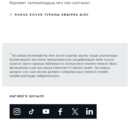
Керемет талғампаздық пен сән-салтанат.
RANGE ROVER ТУРАЛЫ КӨБІРЕК БІЛУ
*
Қосымша мүмкіндіктер мен аксессуарлар ақылы түрде ұсынылады.
Қолжетімділігі автокөлік жинақтамасына (модификация және күштік
агрегат) және нарыққа байланысты өзгешеленуі мүмкін немесе біраз
функциялар үшін қосымша компонентті орнату қажет. Қосымша
ақпарат алу үшін ресми дилерге хабарласыңыз немесе онлайн
конфигураторды пайдаланыңыз.
ӘҢГІМЕГЕ ҚОСЫЛУ