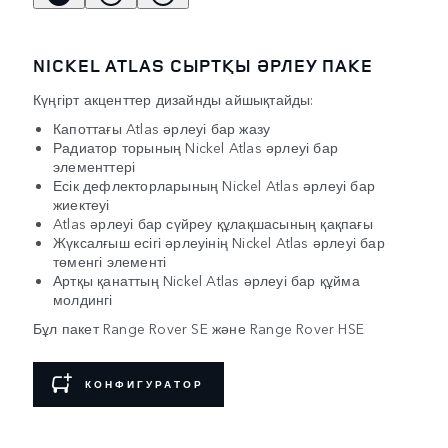
NICKEL ATLAS СЫРТҚЫ ӘРЛЕУ ПАКЕ
Күңгірт акценттер дизайнды айшықтайды:
Капоттағы Atlas әрлеуі бар жазу
Радиатор торының Nickel Atlas әрлеуі бар
элементтері
Есік дефлекторларының Nickel Atlas әрлеуі бар
жиектеуі
Atlas әрлеуі бар сүйреу құлақшасының қақпағы
Жүксалғыш есігі әрлеуінің Nickel Atlas әрлеуі бар
төменгі элементі
Артқы қанаттың Nickel Atlas әрлеуі бар құйма
молдингі
Бұл пакет Range Rover SE және Range Rover HSE
КОНФИГУРАТОР