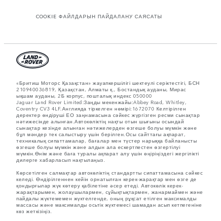
COOKIE ФАЙЛДАРЫН ПАЙДАЛАНУ САЯСАТЫ
«Бритиш Моторс Қазақстан» жауапкершілігі шектеулі серіктестігі, БСН
210940036819, Қазақстан, Алматы қ., Бостандық ауданы, Мирас
ықшам ауданы, 2Б корпус, пошталық индекс 050000
Jaguar Land Rover Limited:Заңды мекенжайы:Abbey Road, Whitley,
Coventry CV3 4LF.Англияда тіркелген нөмірі:1672070 Келтірілген
деректер өндіруші ЕО заңнамасына сәйкес жүргізген ресми сынақтар
нәтижесінде алынған.Автокөліктің нақты отын шығыны осындай
сынақтар кезінде алынған нәтижелерден өзгеше болуы мүмкін және
бұл мәндер тек салыстыру үшін берілген.Осы сайттағы ақпарат,
техникалық сипаттамалар, бағалар мен түстер нарыққа байланысты
өзгеше болуы мүмкін және алдын ала ескертпестен өзгертілуі
мүмкін.Өнім және баға туралы ақпарат алу үшін өңіріңіздегі жергілікті
дилерге хабарласып нақтылаңыз.
Көрсетілген салмақтар автокөліктің стандартты сипаттамасына сәйкес
келеді. Өндірілгеннен кейін орнатылған керек-жарақтар мен өзге де
қондырғылар жүк көтеру қабілетіне әсер етеді. Автокөлік керек-
жарақтарымен, жолаушылармен, сұйықтықтармен, жанармаймен және
пайдалы жүктемемен жүктелгенде, оның рұқсат етілген максималды
массасы және максималды осьтік жүктемесі шамадан асып кетпегеніне
көз жеткізіңіз.