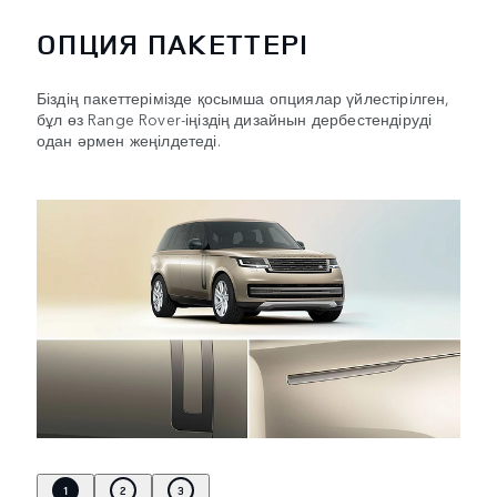
ОПЦИЯ ПАКЕТТЕРІ
Біздің пакеттерімізде қосымша опциялар үйлестірілген,
бұл өз Range Rover-іңіздің дизайнын дербестендіруді
одан әрмен жеңілдетеді.
1
2
3