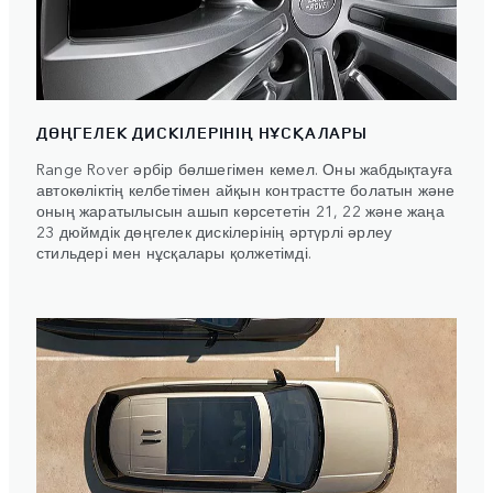
ДӨҢГЕЛЕК ДИСКІЛЕРІНІҢ НҰСҚАЛАРЫ
Range Rover әрбір бөлшегімен кемел. Оны жабдықтауға
автокөліктің келбетімен айқын контрастте болатын және
оның жаратылысын ашып көрсететін 21, 22 және жаңа
23 дюймдік дөңгелек дискілерінің әртүрлі әрлеу
стильдері мен нұсқалары қолжетімді.