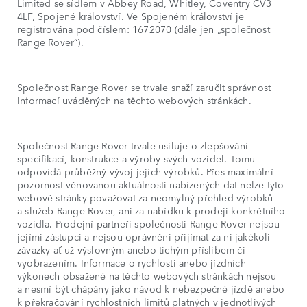
Limited se sídlem v Abbey Road, Whitley, Coventry CV3
4LF, Spojené království. Ve Spojeném království je
registrována pod číslem: 1672070 (dále jen „společnost
Range Rover“).
Společnost Range Rover se trvale snaží zaručit správnost
informací uváděných na těchto webových stránkách.
Společnost Range Rover trvale usiluje o zlepšování
specifikací, konstrukce a výroby svých vozidel. Tomu
odpovídá průběžný vývoj jejích výrobků. Přes maximální
pozornost věnovanou aktuálnosti nabízených dat nelze tyto
webové stránky považovat za neomylný přehled výrobků
a služeb Range Rover, ani za nabídku k prodeji konkrétního
vozidla. Prodejní partneři společnosti Range Rover nejsou
jejími zástupci a nejsou oprávněni přijímat za ni jakékoli
závazky ať už výslovným anebo tichým příslibem či
vyobrazením. Informace o rychlosti anebo jízdních
výkonech obsažené na těchto webových stránkách nejsou
a nesmí být chápány jako návod k nebezpečné jízdě anebo
k překračování rychlostních limitů platných v jednotlivých