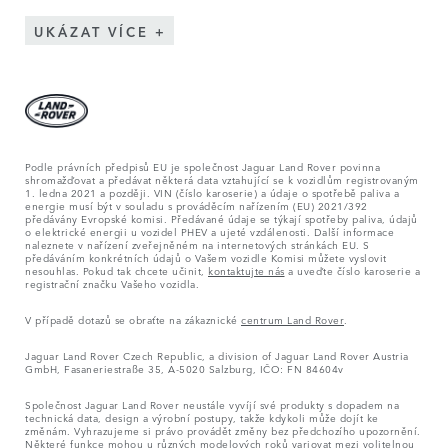
UKÁZAT VÍCE
Podle právních předpisů EU je společnost Jaguar Land Rover povinna
shromažďovat a předávat některá data vztahující se k vozidlům registrovaným
1. ledna 2021 a později. VIN (číslo karoserie) a údaje o spotřebě paliva a
energie musí být v souladu s prováděcím nařízením (EU) 2021/392
předávány Evropské komisi. Předávané údaje se týkají spotřeby paliva, údajů
o elektrické energii u vozidel PHEV a ujeté vzdálenosti. Další informace
naleznete v nařízení zveřejněném na internetových stránkách EU. S
předáváním konkrétních údajů o Vašem vozidle Komisi můžete vyslovit
nesouhlas. Pokud tak chcete učinit,
kontaktujte nás
a uveďte číslo karoserie a
registrační značku Vašeho vozidla.
V případě dotazů se obraťte na zákaznické
centrum Land Rover
.
Jaguar Land Rover Czech Republic, a division of Jaguar Land Rover Austria
GmbH, Fasaneriestraße 35, A-5020 Salzburg, IČO: FN 84604v
Společnost Jaguar Land Rover neustále vyvíjí své produkty s dopadem na
technická data, design a výrobní postupy, takže kdykoli může dojít ke
změnám. Vyhrazujeme si právo provádět změny bez předchozího upozornění.
Některé funkce mohou u různých modelových roků variovat mezi volitelnou