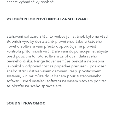
nesete výhradně vy osobně.
VYLOUČENÍ ODPOVĚDNOSTI ZA SOFTWARE
Stahování softwaru z těchto webových stránek bylo na všech
stupních výroby dostatečně prověřeno. Jako u každého
nového softwaru vám přesto doporučujeme provést
kontrolu přítomnosti virů. Dále vám doporučujeme, abyste
před použitím tohoto softwaru zálohovali data svého
pevného disku. Range Rover nemůže převzít a nepřebírá
jakoukoliv odpovědnost za případné přerušení, poškození
anebo ztrátu dat ve vašem datovém, resp. počítačovém
systému, k nimž může dojít během použití stahovaného
softwaru. Před instalací softwaru na vašem síťovém počítači
se obraťte na svého správce sítě.
SOUDNÍ PRAVOMOC