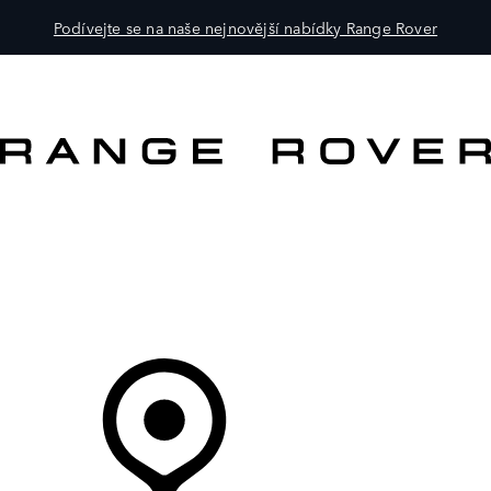
Podívejte se na naše nejnovější nabídky Range Rover
VOZY
PRO MAJITELE
OBJEVTE
KOUPIT NYNÍ
Váš Prodejce