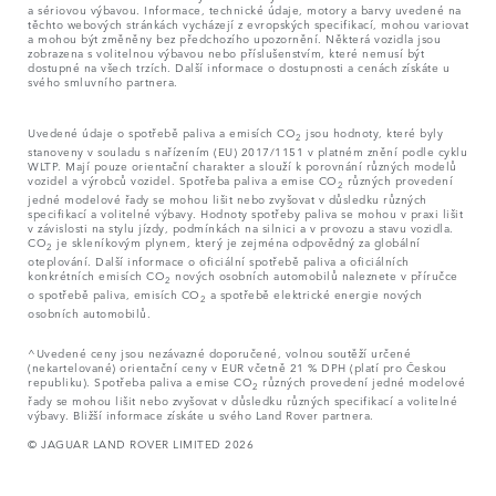
a sériovou výbavou. Informace, technické údaje, motory a barvy uvedené na
těchto webových stránkách vycházejí z evropských specifikací, mohou variovat
a mohou být změněny bez předchozího upozornění. Některá vozidla jsou
zobrazena s volitelnou výbavou nebo příslušenstvím, které nemusí být
dostupné na všech trzích. Další informace o dostupnosti a cenách získáte u
svého smluvního partnera.
Uvedené údaje o spotřebě paliva a emisích CO
jsou hodnoty, které byly
2
stanoveny v souladu s nařízením (EU) 2017/1151 v platném znění podle cyklu
WLTP. Mají pouze orientační charakter a slouží k porovnání různých modelů
vozidel a výrobců vozidel. Spotřeba paliva a emise CO
různých provedení
2
jedné modelové řady se mohou lišit nebo zvyšovat v důsledku různých
specifikací a volitelné výbavy. Hodnoty spotřeby paliva se mohou v praxi lišit
v závislosti na stylu jízdy, podmínkách na silnici a v provozu a stavu vozidla.
CO
je skleníkovým plynem, který je zejména odpovědný za globální
2
oteplování. Další informace o oficiální spotřebě paliva a oficiálních
konkrétních emisích CO
nových osobních automobilů naleznete v příručce
2
o spotřebě paliva, emisích CO
a spotřebě elektrické energie nových
2
osobních automobilů.
^Uvedené ceny jsou nezávazné doporučené, volnou soutěží určené
(nekartelované) orientační ceny v EUR včetně 21 % DPH (platí pro Českou
republiku). Spotřeba paliva a emise CO
různých provedení jedné modelové
2
řady se mohou lišit nebo zvyšovat v důsledku různých specifikací a volitelné
výbavy. Bližší informace získáte u svého Land Rover partnera.
© JAGUAR LAND ROVER LIMITED 2026