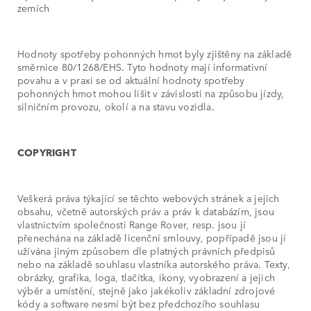
zemích
Hodnoty spotřeby pohonných hmot byly zjištěny na základě
směrnice 80/1268/EHS. Tyto hodnoty mají informativní
povahu a v praxi se od aktuální hodnoty spotřeby
pohonných hmot mohou lišit v závislosti na způsobu jízdy,
silničním provozu, okolí a na stavu vozidla.
COPYRIGHT
Veškerá práva týkající se těchto webových stránek a jejich
obsahu, včetně autorských práv a práv k databázím, jsou
vlastnictvím společnosti Range Rover, resp. jsou jí
přenechána na základě licenční smlouvy, popřípadě jsou jí
užívána jiným způsobem dle platných právních předpisů
nebo na základě souhlasu vlastníka autorského práva. Texty,
obrázky, grafika, loga, tlačítka, ikony, vyobrazení a jejich
výběr a umístění, stejně jako jakékoliv základní zdrojové
kódy a software nesmí být bez předchozího souhlasu