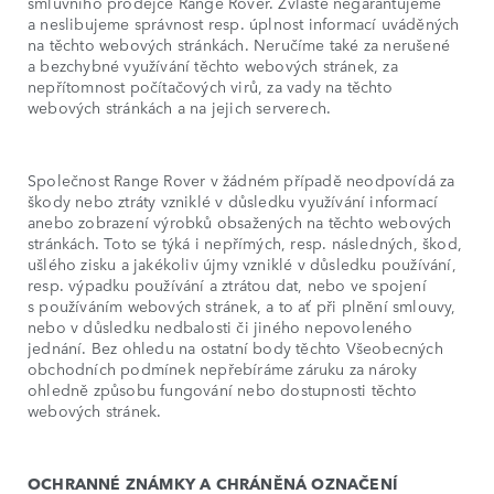
smluvního prodejce Range Rover. Zvláště negarantujeme
a neslibujeme správnost resp. úplnost informací uváděných
na těchto webových stránkách. Neručíme také za nerušené
a bezchybné využívání těchto webových stránek, za
nepřítomnost počítačových virů, za vady na těchto
webových stránkách a na jejich serverech.
Společnost Range Rover v žádném případě neodpovídá za
škody nebo ztráty vzniklé v důsledku využívání informací
anebo zobrazení výrobků obsažených na těchto webových
stránkách. Toto se týká i nepřímých, resp. následných, škod,
ušlého zisku a jakékoliv újmy vzniklé v důsledku používání,
resp. výpadku používání a ztrátou dat, nebo ve spojení
s používáním webových stránek, a to ať při plnění smlouvy,
nebo v důsledku nedbalosti či jiného nepovoleného
jednání. Bez ohledu na ostatní body těchto Všeobecných
obchodních podmínek nepřebíráme záruku za nároky
ohledně způsobu fungování nebo dostupnosti těchto
webových stránek.
OCHRANNÉ ZNÁMKY A CHRÁNĚNÁ OZNAČENÍ