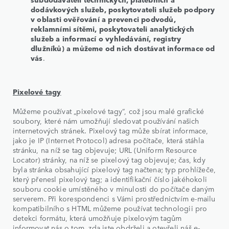
dodávkových služeb, poskytovateli služeb podpory
v oblasti ověřování a prevenci podvodů,
reklamními sítěmi, poskytovateli analytických
služeb a informací o vyhledávání, registry
dlužníků) a můžeme od nich dostávat informace od
vás
.
Pixelové tagy
Můžeme používat „pixelové tagy“, což jsou malé grafické
soubory, které nám umožňují sledovat používání našich
internetových stránek. Pixelový tag může sbírat informace,
jako je IP (Internet Protocol) adresa počítače, která stáhla
stránku, na níž se tag objevuje; URL (Uniform Resource
Locator) stránky, na níž se pixelový tag objevuje; čas, kdy
byla stránka obsahující pixelový tag načtena; typ prohlížeče,
který přenesl pixelový tag; a identifikační číslo jakéhokoli
souboru cookie umístěného v minulosti do počítače daným
serverem. Při korespondenci s Vámi prostřednictvím e-mailu
kompatibilního s HTML můžeme používat technologii pro
detekci formátu, která umožňuje pixelovým tagům
informovat nás o tom, zda jste obdrželi a otevřeli náš e-