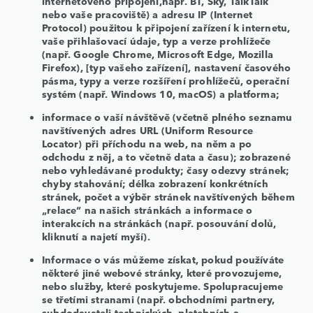
internetového připojení,např. BT, Sky, TalkTalk
nebo vaše pracoviště) a adresu IP (Internet
Protocol) použitou k připojení zařízení k internetu,
vaše přihlašovací údaje, typ a verze prohlížeče
(např. Google Chrome, Microsoft Edge, Mozilla
Firefox), [typ vašeho zařízení], nastavení časového
pásma, typy a verze rozšíření prohlížečů, operační
systém (např. Windows 10, macOS) a platforma;
informace o vaší návštěvě (včetně plného seznamu
navštívených adres URL (Uniform Resource
Locator) při příchodu na web, na něm a po
odchodu z něj, a to včetně data a času); zobrazené
nebo vyhledávané produkty; časy odezvy stránek;
chyby stahování; délka zobrazení konkrétních
stránek, počet a výběr stránek navštívených během
„relace“ na našich stránkách a informace o
interakcích na stránkách (např. posouvání dolů,
kliknutí a najetí myší).
Informace o vás můžeme získat, pokud používáte
některé jiné webové stránky, které provozujeme,
nebo služby, které poskytujeme. Spolupracujeme
se třetími stranami (např. obchodními partnery,
subdodavateli technických, platebních a