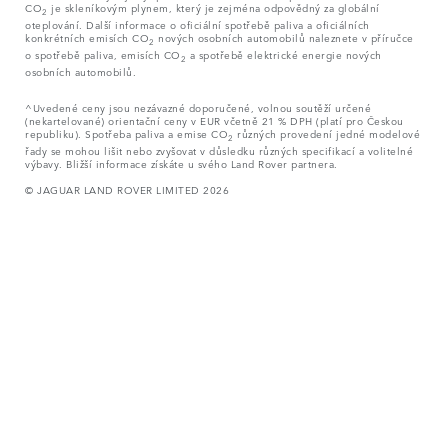
CO
je skleníkovým plynem, který je zejména odpovědný za globální
2
oteplování. Další informace o oficiální spotřebě paliva a oficiálních
konkrétních emisích CO
nových osobních automobilů naleznete v příručce
2
o spotřebě paliva, emisích CO
a spotřebě elektrické energie nových
2
osobních automobilů.
^Uvedené ceny jsou nezávazné doporučené, volnou soutěží určené
(nekartelované) orientační ceny v EUR včetně 21 % DPH (platí pro Českou
republiku). Spotřeba paliva a emise CO
různých provedení jedné modelové
2
řady se mohou lišit nebo zvyšovat v důsledku různých specifikací a volitelné
výbavy. Bližší informace získáte u svého Land Rover partnera.
© JAGUAR LAND ROVER LIMITED 2026