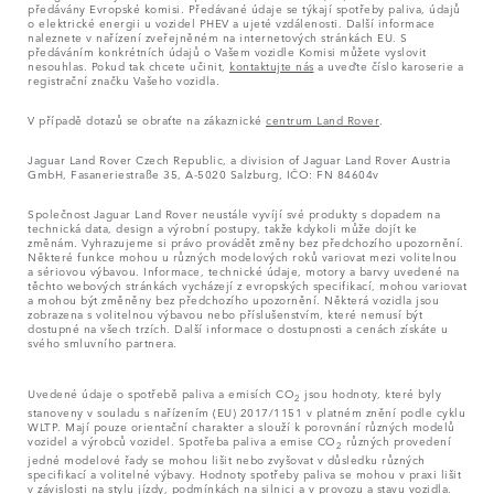
předávány Evropské komisi. Předávané údaje se týkají spotřeby paliva, údajů
o elektrické energii u vozidel PHEV a ujeté vzdálenosti. Další informace
naleznete v nařízení zveřejněném na internetových stránkách EU. S
předáváním konkrétních údajů o Vašem vozidle Komisi můžete vyslovit
nesouhlas. Pokud tak chcete učinit,
kontaktujte nás
a uveďte číslo karoserie a
registrační značku Vašeho vozidla.
V případě dotazů se obraťte na zákaznické
centrum Land Rover
.
Jaguar Land Rover Czech Republic, a division of Jaguar Land Rover Austria
GmbH, Fasaneriestraße 35, A-5020 Salzburg, IČO: FN 84604v
Společnost Jaguar Land Rover neustále vyvíjí své produkty s dopadem na
technická data, design a výrobní postupy, takže kdykoli může dojít ke
změnám. Vyhrazujeme si právo provádět změny bez předchozího upozornění.
Některé funkce mohou u různých modelových roků variovat mezi volitelnou
a sériovou výbavou. Informace, technické údaje, motory a barvy uvedené na
těchto webových stránkách vycházejí z evropských specifikací, mohou variovat
a mohou být změněny bez předchozího upozornění. Některá vozidla jsou
zobrazena s volitelnou výbavou nebo příslušenstvím, které nemusí být
dostupné na všech trzích. Další informace o dostupnosti a cenách získáte u
svého smluvního partnera.
Uvedené údaje o spotřebě paliva a emisích CO
jsou hodnoty, které byly
2
stanoveny v souladu s nařízením (EU) 2017/1151 v platném znění podle cyklu
WLTP. Mají pouze orientační charakter a slouží k porovnání různých modelů
vozidel a výrobců vozidel. Spotřeba paliva a emise CO
různých provedení
2
jedné modelové řady se mohou lišit nebo zvyšovat v důsledku různých
specifikací a volitelné výbavy. Hodnoty spotřeby paliva se mohou v praxi lišit
v závislosti na stylu jízdy, podmínkách na silnici a v provozu a stavu vozidla.