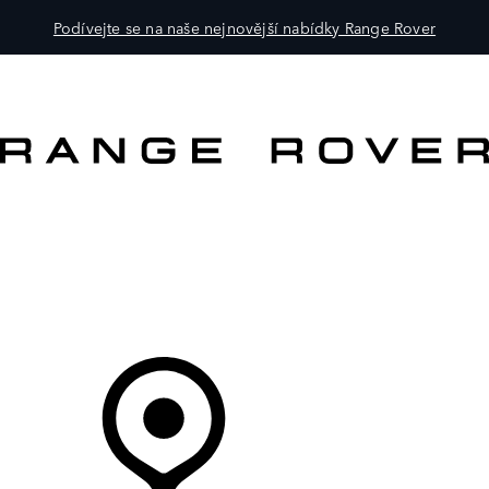
Podívejte se na naše nejnovější nabídky Range Rover
VOZY
PRO MAJITELE
OBJEVTE
KOUPIT NYNÍ
Váš Prodejce