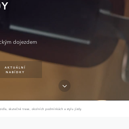
DY
rickým dojezdem
AKTUÁLNÍ
NABÍDKY
zidla, skutečné trase, okolních podmínkách a stylu jízdy.