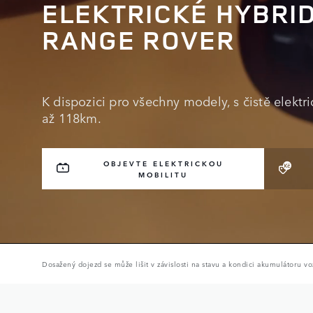
ELEKTRICKÉ HYBRI
RANGE ROVER
K dispozici pro všechny modely, s čistě elekt
až 118km.
OBJEVTE ELEKTRICKOU
MOBILITU
Dosažený dojezd se může lišit v závislosti na stavu a kondici akumulátoru vo