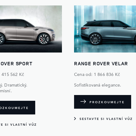
ROVER SPORT
RANGE ROVER VELAR
2 415 562 Kč
Cena od: 1 866 836 Kč
. Dramatický.
Sofistikovaná elegance.
isní.
PROZKOUMEJTE
OZKOUMEJTE
SESTAVTE SI VLASTNÍ VŮZ
E SI VLASTNÍ VŮZ