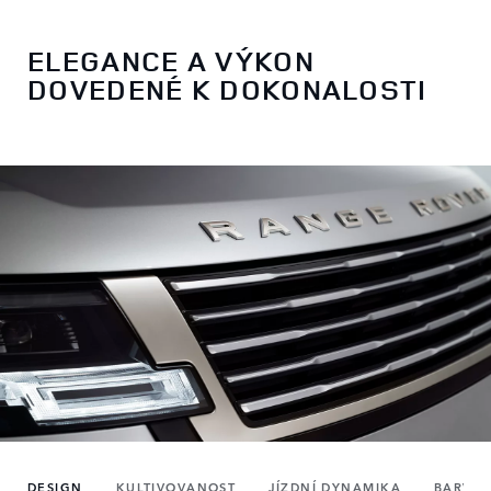
ELEGANCE A VÝKON
DOVEDENÉ K DOKONALOSTI
DESIGN
KULTIVOVANOST
JÍZDNÍ DYNAMIKA
BARVY 