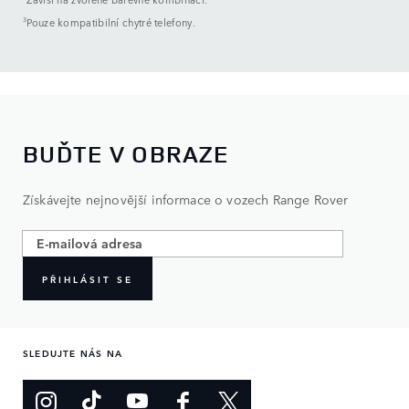
3
Pouze kompatibilní chytré telefony.
BUĎTE V OBRAZE
Získávejte nejnovější informace o vozech Range Rover
PŘIHLÁSIT SE
SLEDUJTE NÁS NA