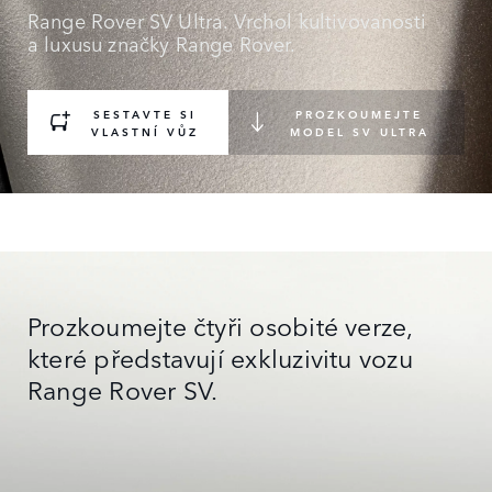
Range Rover SV Ultra. Vrchol kultivovanosti
a luxusu značky Range Rover.
SESTAVTE SI
PROZKOUMEJTE
VLASTNÍ VŮZ
MODEL SV ULTRA
Prozkoumejte čtyři osobité verze,
které představují exkluzivitu vozu
Range Rover SV.