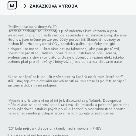
ZAKÁZKOVÁ VÝROBA
†
Podívejte se na hodnoty WLTP.
Uvedené hodnoty jsou hodnoty s plně nabitým akumulátorem a jsou
výsledkem oficiálních testů výrobce v souladu s legislativou Evropské unie.
Hodnoty jsou určené pouze pro účely porovnání. Skutečné hodnoty se
mohou lišit. Hodnoty emisí CO
, spotřeby paliva, spotřeby energie
2
a dojezdu se mohou lišit v závislosti na faktorech, jako jsou jízdní styl,
podmínky prostředí, zatížení, použitá kola, instalované příslušenství,
zvolená trasa a stav akumulátoru. Údaje o dojezdu v režimu elektrického
pohonu platí pro sériově vyráběný vůz a jízdu po standardizované trase.
§
Doba nabíjení se bude lišit v závislosti na řadě faktorů, mezi které patří
stáří, stav, teplota a aktuální úroveň nabití akumulátoru či použité nabíjecí
zařízení a doba trvání nabíjení.
‡
Výbava a příslušenství na přání je k dispozici za příplatek. Dostupnost
může záviset na konkrétní specifikaci vozidla (modelu a pohonné jednotce)
nebo vyžadovat instalaci jiných prvků. S žádostí o podrobnosti se obraťte
na autorizovaného prodejce nebo si nakonfigurujte vozidlo online.
1
23" kola nejsou k dispozici v kombinaci s motorem PHEV.
2
Závisí na zvolené barevné kombinaci.