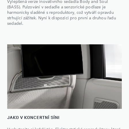
Vylepšená verze inovativního sedadla Body and Soul
(BASS). Pulzování v sedadle a senzorické podlaze je
harmonicky sladěné s reproduktory, což vytváří opravdu
strhující zážitek. Nyní k dispozici pro první a druhou řadu
sedadel.
JAKO V KONCERTNÍ SÍNI
Vychutnejte si každý tón. Elektrostatické reproduktory, které