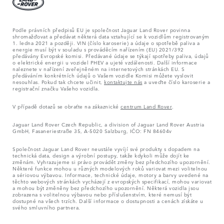
Podle právních předpisů EU je společnost Jaguar Land Rover povinna
shromažďovat a předávat některá data vztahující se k vozidlům registrovaným
1. ledna 2021 a později. VIN (číslo karoserie) a údaje o spotřebě paliva a
energie musí být v souladu s prováděcím nařízením (EU) 2021/392
předávány Evropské komisi. Předávané údaje se týkají spotřeby paliva, údajů
o elektrické energii u vozidel PHEV a ujeté vzdálenosti. Další informace
naleznete v nařízení zveřejněném na internetových stránkách EU. S
předáváním konkrétních údajů o Vašem vozidle Komisi můžete vyslovit
nesouhlas. Pokud tak chcete učinit,
kontaktujte nás
a uveďte číslo karoserie a
registrační značku Vašeho vozidla.
V případě dotazů se obraťte na zákaznické
centrum Land Rover
.
Jaguar Land Rover Czech Republic, a division of Jaguar Land Rover Austria
GmbH, Fasaneriestraße 35, A-5020 Salzburg, IČO: FN 84604v
Společnost Jaguar Land Rover neustále vyvíjí své produkty s dopadem na
technická data, design a výrobní postupy, takže kdykoli může dojít ke
změnám. Vyhrazujeme si právo provádět změny bez předchozího upozornění.
Některé funkce mohou u různých modelových roků variovat mezi volitelnou
a sériovou výbavou. Informace, technické údaje, motory a barvy uvedené na
těchto webových stránkách vycházejí z evropských specifikací, mohou variovat
a mohou být změněny bez předchozího upozornění. Některá vozidla jsou
zobrazena s volitelnou výbavou nebo příslušenstvím, které nemusí být
dostupné na všech trzích. Další informace o dostupnosti a cenách získáte u
svého smluvního partnera.