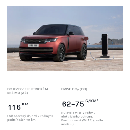
DOJEZD V ELEKTRICKÉM
EMISE CO
(OD)
2
REŽIMU (AŽ)
G/KM
†
62-75
KM
†
116
Nulové emise v režimu
Odhadovaný dojezd v reálných
elektrického pohonu.
podmínkách 90 km.
Kombinované (WLTP) (podle
modelu).