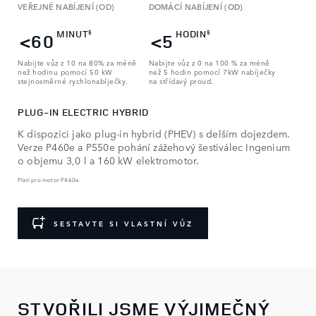
VEŘEJNÉ NABÍJENÍ (OD)
DOMÁCÍ NABÍJENÍ (OD)
MINUT
HODIN
§
§
<60
<5
Nabijte vůz z 10 na 80% za méně
Nabijte vůz z 0 na 100 % za méně
než hodinu pomocí 50 kW
než 5 hodin pomocí 7kW nabíječky
stejnosměrné rychlonabíječky.
na střídavý proud.
PLUG-IN ELECTRIC HYBRID
K dispozici jako plug-in hybrid (PHEV) s delším dojezdem.
Verze P460e a P550e pohání zážehový šestiválec Ingenium
o objemu 3,0 l a 160 kW elektromotor.
Platí pro motor P460e.
SESTAVTE SI VLASTNÍ VŮZ
STVOŘILI JSME VÝJIMEČNÝ