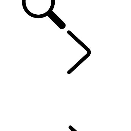
RANGE ROVER
...
RANGE ROVER SV
PŘEHLED
GALERIE
RANGE ROVER SV
RANGE ROVER BESPOKE
MODELY
PERSONALIZACE
AKTUÁLNÍ NABÍDKY
FIREMNÍ ŘEŠENÍ A MOBILITA