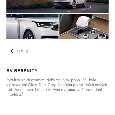
1
/ 2
SV SERENITY
SV
Ryzí luxus s decentními dekorativními prvky. 23" kola
Dyn
v provedení Gloss Dark Grey. Nabídka prvotřídních nových
s d
obložení a povrchů a exkluzivní dvoubarevná provedení
dod
‡
interiéru.
obd