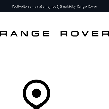
Podívejte se na naše nejnovější nabídky Range Rover
VOZY
PRO MAJITELE
OBJEVTE
KOUPIT NYNÍ
Váš Prodejce