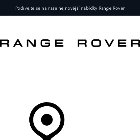
Podívejte se na naše nejnovější nabídky Range Rover
VOZY
PRO MAJITELE
OBJEVTE
KOUPIT NYNÍ
Váš Prodejce