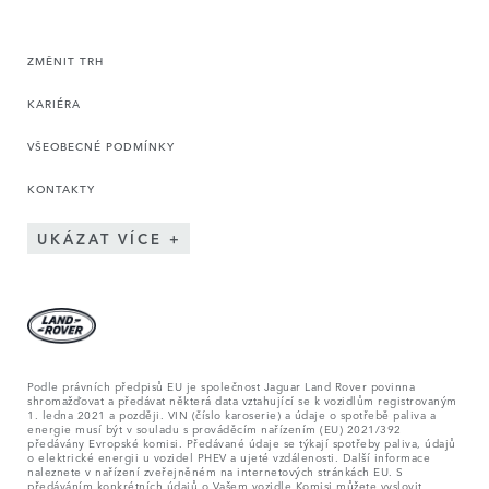
ZMĚNIT TRH
KARIÉRA
VŠEOBECNÉ PODMÍNKY
KONTAKTY
UKÁZAT VÍCE
Podle právních předpisů EU je společnost Jaguar Land Rover povinna
shromažďovat a předávat některá data vztahující se k vozidlům registrovaným
1. ledna 2021 a později. VIN (číslo karoserie) a údaje o spotřebě paliva a
energie musí být v souladu s prováděcím nařízením (EU) 2021/392
předávány Evropské komisi. Předávané údaje se týkají spotřeby paliva, údajů
o elektrické energii u vozidel PHEV a ujeté vzdálenosti. Další informace
naleznete v nařízení zveřejněném na internetových stránkách EU. S
předáváním konkrétních údajů o Vašem vozidle Komisi můžete vyslovit