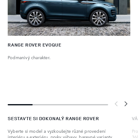
RANGE ROVER EVOQUE
Podmanivý charakter.
SESTAVTE SI DOKONALÝ RANGE ROVER
VÁ
Vyberte si model a vyzkoušejte různé provedení
Pro
interiéru a exteriéru, prvky výbavy, barevné varianty
36