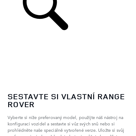
SESTAVTE SI VLASTNÍ RANGE
ROVER
Vyberte si níže preferovaný model, použijte náš nástroj na
konfiguraci vozidel a sestavte si vůz svých snů nebo si
prohlédněte naše speciálně vytvořené verze. Uložte si svůj