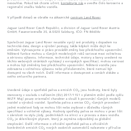
nesouhlas. Pokud tak chcete učinit,
kontaktujte nás
a uveďte číslo karoserie a
registrační značku Vašeho vozidla.
V případě dotazů se obraťte na zákaznické
centrum Land Rover
.
Jaguar Land Rover Czech Republic, a division of Jaguar Land Rover Austria
GmbH, Fasaneriestraße 35, A-5020 Salzburg, IČO: FN 84604v
Společnost Jaguar Land Rover neustále vyvíjí své produkty s dopadem na
technická data, design a výrobní postupy, takže kdykoli může dojít ke
změnám. Vyhrazujeme si právo provádět změny bez předchozího upozornění.
Některé funkce mohou u různých modelových roků variovat mezi volitelnou
a sériovou výbavou. Informace, technické údaje, motory a barvy uvedené na
těchto webových stránkách vycházejí z evropských specifikací, mohou variovat
a mohou být změněny bez předchozího upozornění. Některá vozidla jsou
zobrazena s volitelnou výbavou nebo příslušenstvím, které nemusí být
dostupné na všech trzích. Další informace o dostupnosti a cenách získáte u
svého smluvního partnera.
Uvedené údaje o spotřebě paliva a emisích CO
jsou hodnoty, které byly
2
stanoveny v souladu s nařízením (EU) 2017/1151 v platném znění podle cyklu
WLTP. Mají pouze orientační charakter a slouží k porovnání různých modelů
vozidel a výrobců vozidel. Spotřeba paliva a emise CO
různých provedení
2
jedné modelové řady se mohou lišit nebo zvyšovat v důsledku různých
specifikací a volitelné výbavy. Hodnoty spotřeby paliva se mohou v praxi lišit
v závislosti na stylu jízdy, podmínkách na silnici a v provozu a stavu vozidla.
CO
je skleníkovým plynem, který je zejména odpovědný za globální
2
oteplování. Další informace o oficiální spotřebě paliva a oficiálních
konkrétních emisích CO
nových osobních automobilů naleznete v příručce
2