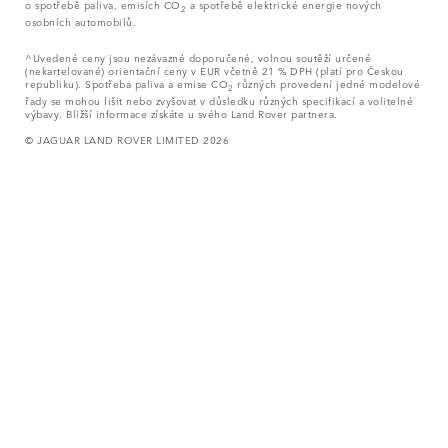
o spotřebě paliva, emisích CO
a spotřebě elektrické energie nových
2
osobních automobilů.
^Uvedené ceny jsou nezávazné doporučené, volnou soutěží určené
(nekartelované) orientační ceny v EUR včetně 21 % DPH (platí pro Českou
republiku). Spotřeba paliva a emise CO
různých provedení jedné modelové
2
řady se mohou lišit nebo zvyšovat v důsledku různých specifikací a volitelné
výbavy. Bližší informace získáte u svého Land Rover partnera.
© JAGUAR LAND ROVER LIMITED 2026