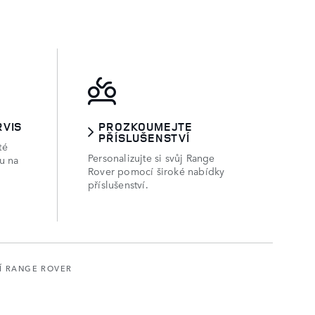
RVIS
PROZKOUMEJTE
PŘÍSLUŠENSTVÍ
té
Personalizujte si svůj Range
su na
Rover pomocí široké nabídky
příslušenství.
Í RANGE ROVER