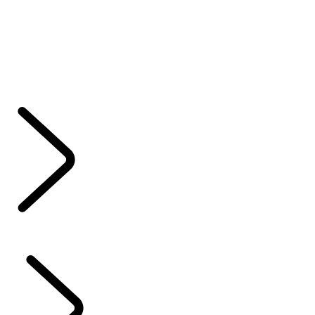
PŘEJDĚTE NA ELEKTŘINU SE Z