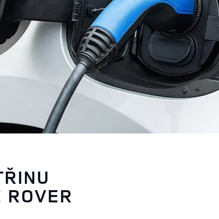
TŘINU
E ROVER