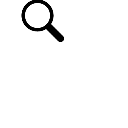
PROZKOUMEJTE ELEKTRICKÉ VOZY RANGE ROVER
...
PŘEJDĚTE NA ELEKTŘINU SE ZNAČKOU RANGE ROVER
NABÍJENÍ ELEKTROMOBILŮ A ELEKTRICKÝCH HYBRIDNÍCH VOZŮ
DOJEZD ELEKTROMOBILU