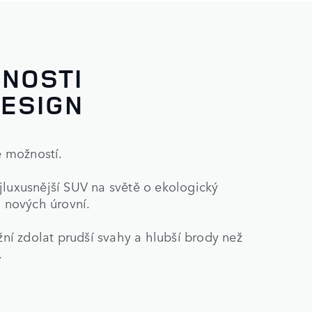
NOSTI
ESIGN
 možností.
jluxusnější SUV na světě o ekologický
a nových úrovní.
í zdolat prudší svahy a hlubší brody než
.