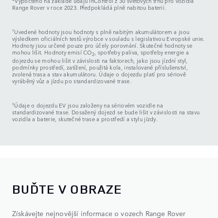
*Vypočteno na základě údajů InControl z 30 světových trhů pro vozidla
Range Rover v roce 2023. Předpokládá plně nabitou baterii.
†
Uvedené hodnoty jsou hodnoty s plně nabitým akumulátorem a jsou
výsledkem oficiálních testů výrobce v souladu s legislativou Evropské unie.
Hodnoty jsou určené pouze pro účely porovnání. Skutečné hodnoty se
mohou lišit. Hodnoty emisí CO
, spotřeby paliva, spotřeby energie a
2
dojezdu se mohou lišit v závislosti na faktorech, jako jsou jízdní styl,
podmínky prostředí, zatížení, použitá kola, instalované příslušenství,
zvolená trasa a stav akumulátoru. Údaje o dojezdu platí pro sériově
vyráběný vůz a jízdu po standardizované trase.
‡
Údaje o dojezdu EV jsou založeny na sériovém vozidle na
standardizované trase. Dosažený dojezd se bude lišit v závislosti na stavu
vozidla a baterie, skutečné trase a prostředí a stylu jízdy.
BUĎTE V OBRAZE
Získávejte nejnovější informace o vozech Range Rover