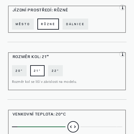
JÍZDNÍ PROSTŘEDÍ:
RŮZNÉ
MĚSTO
RŮZNÉ
DÁLNICE
ROZMĚR KOL:
21″
20″
21″
22″
Rozměr kol se liší v závislosti na modelu.
VENKOVNÍ TEPLOTA:
20°C