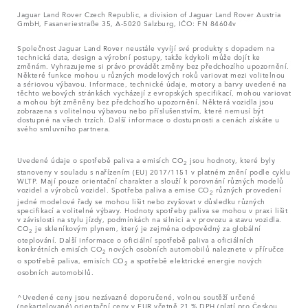
Jaguar Land Rover Czech Republic, a division of Jaguar Land Rover Austria
GmbH, Fasaneriestraße 35, A-5020 Salzburg, IČO: FN 84604v
Společnost Jaguar Land Rover neustále vyvíjí své produkty s dopadem na
technická data, design a výrobní postupy, takže kdykoli může dojít ke
změnám. Vyhrazujeme si právo provádět změny bez předchozího upozornění.
Některé funkce mohou u různých modelových roků variovat mezi volitelnou
a sériovou výbavou. Informace, technické údaje, motory a barvy uvedené na
těchto webových stránkách vycházejí z evropských specifikací, mohou variovat
a mohou být změněny bez předchozího upozornění. Některá vozidla jsou
zobrazena s volitelnou výbavou nebo příslušenstvím, které nemusí být
dostupné na všech trzích. Další informace o dostupnosti a cenách získáte u
svého smluvního partnera.
Uvedené údaje o spotřebě paliva a emisích CO
jsou hodnoty, které byly
2
stanoveny v souladu s nařízením (EU) 2017/1151 v platném znění podle cyklu
WLTP. Mají pouze orientační charakter a slouží k porovnání různých modelů
vozidel a výrobců vozidel. Spotřeba paliva a emise CO
různých provedení
2
jedné modelové řady se mohou lišit nebo zvyšovat v důsledku různých
specifikací a volitelné výbavy. Hodnoty spotřeby paliva se mohou v praxi lišit
v závislosti na stylu jízdy, podmínkách na silnici a v provozu a stavu vozidla.
CO
je skleníkovým plynem, který je zejména odpovědný za globální
2
oteplování. Další informace o oficiální spotřebě paliva a oficiálních
konkrétních emisích CO
nových osobních automobilů naleznete v příručce
2
o spotřebě paliva, emisích CO
a spotřebě elektrické energie nových
2
osobních automobilů.
^Uvedené ceny jsou nezávazné doporučené, volnou soutěží určené
(nekartelované) orientační ceny v EUR včetně 21 % DPH (platí pro Českou