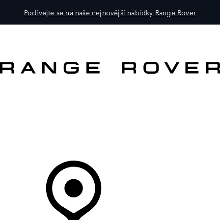
Podívejte se na naše nejnovější nabídky Range Rover
VOZY
PRO MAJITELE
OBJEVTE
KOUPIT NYNÍ
Váš Prodejce