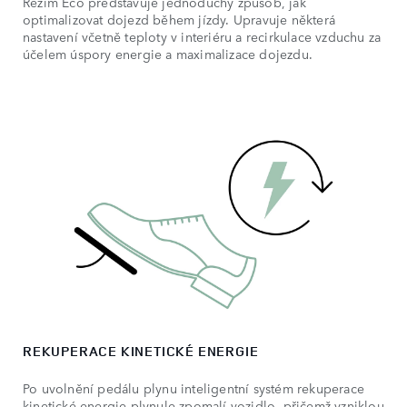
Režim Eco představuje jednoduchý způsob, jak
optimalizovat dojezd během jízdy. Upravuje některá
nastavení včetně teploty v interiéru a recirkulace vzduchu za
účelem úspory energie a maximalizace dojezdu.
REKUPERACE KINETICKÉ ENERGIE
Po uvolnění pedálu plynu inteligentní systém rekuperace
kinetické energie plynule zpomalí vozidlo, přičemž vzniklou