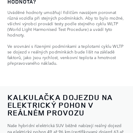
HODNOTA?
Uváděné hodnoty umožňují řidičům navzájem porovnat
různá vozidla při stejných podmínkách. Aby to bylo možné,
všichni výrobci provádí testy podle stejného cyklu WLTP
(World Light Harmonised Test Procedure) a uvádí tyto
hodnoty.
Ve srovnání s řízenými podmínkami a teplotami cyklu WLTP
se dojezd v reálných podmínkách bude lišit na základě
faktorů, jako jsou rychlost, venkovní teplota a hmotnost
přepravovaného nákladu.
KALKULAČKA DOJEZDU NA
ELEKTRICKÝ POHON V
REÁLNÉM PROVOZU
Naše hybridní elektrická SUV běžně nabízejí reálný dojezd
na elektrický pohon 49 až 96 km (certifikovaný dojezd 63 až