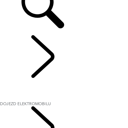
PROZKOUMEJTE ELEKTRICKÉ VOZY RANGE ROVER
...
DOJEZD
ELEKTROMOBILU
PŘEJDĚTE NA ELEKTŘINU SE ZNAČKOU RANGE ROVER
NABÍJENÍ ELEKTROMOBILŮ A ELEKTRICKÝCH HYBRIDNÍCH VOZŮ
DOJEZD ELEKTROMOBILU
DOJEZD ELEKTROMOBILU