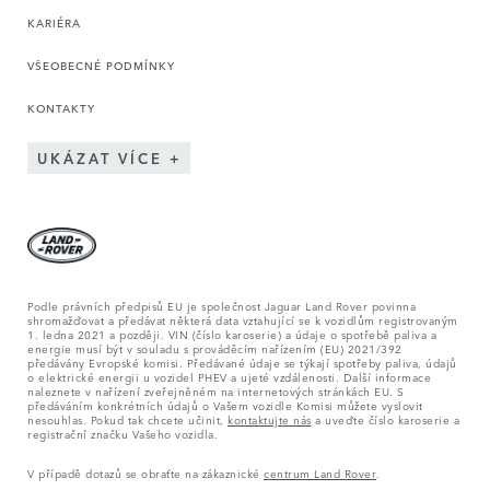
KARIÉRA
VŠEOBECNÉ PODMÍNKY
KONTAKTY
UKÁZAT VÍCE
Podle právních předpisů EU je společnost Jaguar Land Rover povinna
shromažďovat a předávat některá data vztahující se k vozidlům registrovaným
1. ledna 2021 a později. VIN (číslo karoserie) a údaje o spotřebě paliva a
energie musí být v souladu s prováděcím nařízením (EU) 2021/392
předávány Evropské komisi. Předávané údaje se týkají spotřeby paliva, údajů
o elektrické energii u vozidel PHEV a ujeté vzdálenosti. Další informace
naleznete v nařízení zveřejněném na internetových stránkách EU. S
předáváním konkrétních údajů o Vašem vozidle Komisi můžete vyslovit
nesouhlas. Pokud tak chcete učinit,
kontaktujte nás
a uveďte číslo karoserie a
registrační značku Vašeho vozidla.
V případě dotazů se obraťte na zákaznické
centrum Land Rover
.