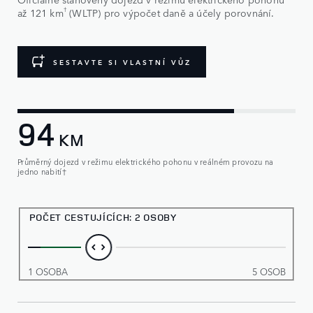
†
až 121 km
(WLTP) pro výpočet daně a účely porovnání.
SESTAVTE SI VLASTNÍ VŮZ
94
KM
Průměrný dojezd v režimu elektrického pohonu v reálném provozu na
jedno nabití†
POČET CESTUJÍCÍCH
:
2 OSOBY
1 OSOBA
5 OSOB