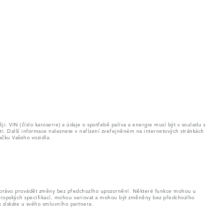
. VIN (číslo karoserie) a údaje o spotřebě paliva a energie musí být v souladu s
ti. Další informace naleznete v nařízení zveřejněném na internetových stránkách
ačku Vašeho vozidla.
si právo provádět změny bez předchozího upozornění. Některé funkce mohou u
evropských specifikací, mohou variovat a mohou být změněny bez předchozího
h získáte u svého smluvního partnera.