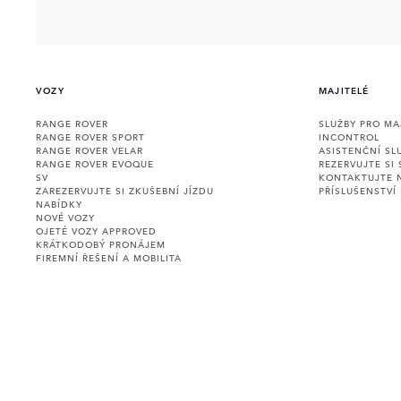
VOZY
MAJITELÉ
RANGE ROVER
SLUŽBY PRO MA
RANGE ROVER SPORT
INCONTROL
RANGE ROVER VELAR
ASISTENČNÍ SL
RANGE ROVER EVOQUE
REZERVUJTE SI 
SV
KONTAKTUJTE 
ZAREZERVUJTE SI ZKUŠEBNÍ JÍZDU
PŘÍSLUŠENSTVÍ
NABÍDKY
NOVÉ VOZY
OJETÉ VOZY APPROVED
KRÁTKODOBÝ PRONÁJEM
FIREMNÍ ŘEŠENÍ A MOBILITA