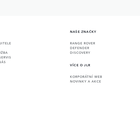
NAŠE ZNAČKY
JITELE
RANGE ROVER
DEFENDER
UŽBA
DISCOVERY
SERVIS
NÁS
VÍCE O JLR
KORPORÁTNÍ WEB
NOVINKY A AKCE