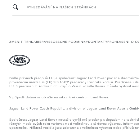
VYHLEDÁVÁNÍ NA NAŠICH STRÁNKÁCH
ZMĚNIT TRH
KARIÉRA
VŠEOBECNÉ PODMÍNKY
KONTAKTY
PROHLÁŠENÍ O O
Podle právních předpisů EU je společnost Jaguar Land Rover povinna shromažďovat 
prováděcím nařízením (EU) 2021/392 předávány Evropské komisi. Předávané údaje s
EU. S předáváním konkrétních údajů o Vašem vozidle Komisi můžete vyslovit neso
V případě dotazů se obraťte na zákaznické
centrum Land Rover
.
Jaguar Land Rover Czech Republic, a division of Jaguar Land Rover Austria Gmb
Společnost Jaguar Land Rover neustále vyvíjí své produkty s dopadem na techni
různých modelových roků variovat mezi volitelnou a sériovou výbavou. Informace
upozornění. Některá vozidla jsou zobrazena s volitelnou výbavou nebo příslušenst