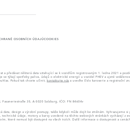
CHRANĚ OSOBNÍCH ÚDAJÚ
COOKIES
a předávat některá data vztahující se k vozidlům registrovaným 1. ledna 2021 a později
e týkají spotřeby paliva, údajů o elektrické energii u vozidel PHEV a ujeté vzdálenos
uhlas. Pokud tak chcete učinit,
kontaktujte nás
a uveďte číslo karoserie a registrační zn
H, Fasaneriestraße 35, A-5020 Salzburg, IČO: FN 84604v
cká data, design a výrobní postupy, takže kdykoli může dojít ke změnám. Vyhrazujeme 
, technické údaje, motory a barvy uvedené na těchto webových stránkách vycházejí z 
vím, které nemusí být dostupné na všech trzích. Další informace o dostupnosti a cenác