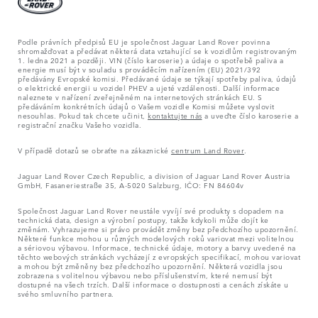
Podle právních předpisů EU je společnost Jaguar Land Rover povinna
shromažďovat a předávat některá data vztahující se k vozidlům registrovaným
1. ledna 2021 a později. VIN (číslo karoserie) a údaje o spotřebě paliva a
energie musí být v souladu s prováděcím nařízením (EU) 2021/392
předávány Evropské komisi. Předávané údaje se týkají spotřeby paliva, údajů
o elektrické energii u vozidel PHEV a ujeté vzdálenosti. Další informace
naleznete v nařízení zveřejněném na internetových stránkách EU. S
předáváním konkrétních údajů o Vašem vozidle Komisi můžete vyslovit
nesouhlas. Pokud tak chcete učinit,
kontaktujte nás
a uveďte číslo karoserie a
registrační značku Vašeho vozidla.
V případě dotazů se obraťte na zákaznické
centrum Land Rover
.
Jaguar Land Rover Czech Republic, a division of Jaguar Land Rover Austria
GmbH, Fasaneriestraße 35, A-5020 Salzburg, IČO: FN 84604v
Společnost Jaguar Land Rover neustále vyvíjí své produkty s dopadem na
technická data, design a výrobní postupy, takže kdykoli může dojít ke
změnám. Vyhrazujeme si právo provádět změny bez předchozího upozornění.
Některé funkce mohou u různých modelových roků variovat mezi volitelnou
a sériovou výbavou. Informace, technické údaje, motory a barvy uvedené na
těchto webových stránkách vycházejí z evropských specifikací, mohou variovat
a mohou být změněny bez předchozího upozornění. Některá vozidla jsou
zobrazena s volitelnou výbavou nebo příslušenstvím, které nemusí být
dostupné na všech trzích. Další informace o dostupnosti a cenách získáte u
svého smluvního partnera.