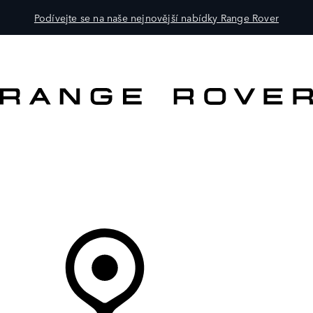
Podívejte se na naše nejnovější nabídky Range Rover
VOZY
PRO MAJITELE
OBJEVTE
KOUPIT NYNÍ
Váš Prodejce