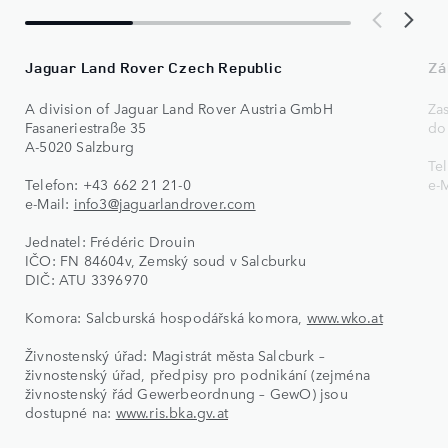
Jaguar Land Rover Czech Republic
Zá
A division of Jaguar Land Rover Austria GmbH
Za
Fasaneriestraße 35
do
A-5020 Salzburg
Te
Telefon: +43 662 21 21-0
e-
e-Mail:
info3@jaguarlandrover.com
Jednatel: Frédéric Drouin
IČO: FN 84604v, Zemský soud v Salcburku
DIČ: ATU 3396970
Komora: Salcburská hospodářská komora,
www.wko.at
Živnostenský úřad: Magistrát města Salcburk –
živnostenský úřad, předpisy pro podnikání (zejména
živnostenský řád Gewerbeordnung – GewO) jsou
dostupné na:
www.ris.bka.gv.at