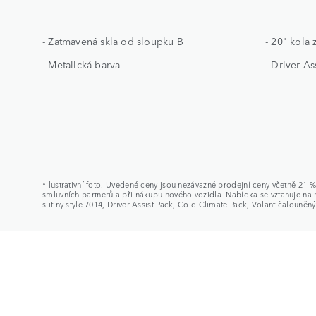
- Zatmavená skla od sloupku B
- 20" kola 
- Metalická barva
- Driver As
*Ilustrativní foto. Uvedené ceny jsou nezávazné prodejní ceny včetně 2
smluvních partnerů a při nákupu nového vozidla. Nabídka se vztahuje n
slitiny style 7014, Driver Assist Pack, Cold Climate Pack, Volant čalouně