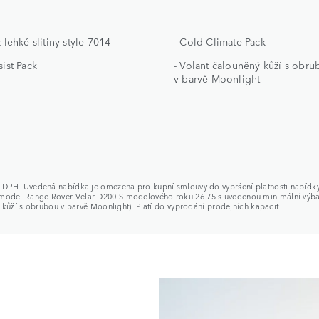
z lehké slitiny style 7014
- Cold Climate Pack
sist Pack
- Volant čalouněný kůží s obr
v barvě Moonlight
1 % DPH. Uvedená nabídka je omezena pro kupní smlouvy do vypršení platnosti nabídk
a model Range Rover Velar D200 S modelového roku 26.75 s uvedenou minimální výbav
ný kůží s obrubou v barvě Moonlight). Platí do vyprodání prodejních kapacit.