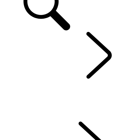
RANGE ROVER VELAR
...
PŘEHLED
GALERIE
MODELY
VÝBAVA NA PŘÁNÍ A PŘÍSLUŠENSTVÍ
NABÍDKA FINANCOVÁNÍ
AKTUÁLNÍ NABÍDKY
FIREMNÍ ŘEŠENÍ A MOBILITA