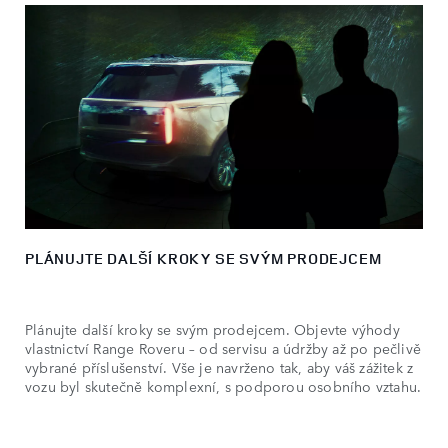
PLÁNUJTE DALŠÍ KROKY SE SVÝM PRODEJCEM
Plánujte další kroky se svým prodejcem. Objevte výhody
vlastnictví Range Roveru – od servisu a údržby až po pečlivě
vybrané příslušenství. Vše je navrženo tak, aby váš zážitek z
vozu byl skutečně komplexní, s podporou osobního vztahu.