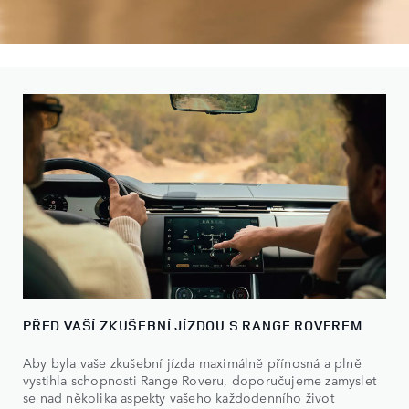
PŘED VAŠÍ ZKUŠEBNÍ JÍZDOU S RANGE ROVEREM
Aby byla vaše zkušební jízda maximálně přínosná a plně
vystihla schopnosti Range Roveru, doporučujeme zamyslet
se nad několika aspekty vašeho každodenního život