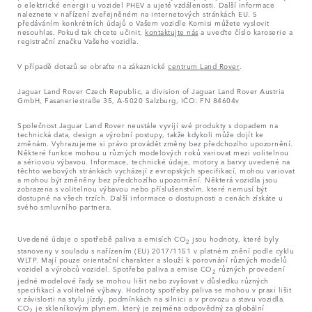
o elektrické energii u vozidel PHEV a ujeté vzdálenosti. Další informace
naleznete v nařízení zveřejněném na internetových stránkách EU. S
předáváním konkrétních údajů o Vašem vozidle Komisi můžete vyslovit
nesouhlas. Pokud tak chcete učinit,
kontaktujte nás
a uveďte číslo karoserie a
registrační značku Vašeho vozidla.
V případě dotazů se obraťte na zákaznické
centrum Land Rover
.
Jaguar Land Rover Czech Republic, a division of Jaguar Land Rover Austria
GmbH, Fasaneriestraße 35, A-5020 Salzburg, IČO: FN 84604v
Společnost Jaguar Land Rover neustále vyvíjí své produkty s dopadem na
technická data, design a výrobní postupy, takže kdykoli může dojít ke
změnám. Vyhrazujeme si právo provádět změny bez předchozího upozornění.
Některé funkce mohou u různých modelových roků variovat mezi volitelnou
a sériovou výbavou. Informace, technické údaje, motory a barvy uvedené na
těchto webových stránkách vycházejí z evropských specifikací, mohou variovat
a mohou být změněny bez předchozího upozornění. Některá vozidla jsou
zobrazena s volitelnou výbavou nebo příslušenstvím, které nemusí být
dostupné na všech trzích. Další informace o dostupnosti a cenách získáte u
svého smluvního partnera.
Uvedené údaje o spotřebě paliva a emisích CO
jsou hodnoty, které byly
2
stanoveny v souladu s nařízením (EU) 2017/1151 v platném znění podle cyklu
WLTP. Mají pouze orientační charakter a slouží k porovnání různých modelů
vozidel a výrobců vozidel. Spotřeba paliva a emise CO
různých provedení
2
jedné modelové řady se mohou lišit nebo zvyšovat v důsledku různých
specifikací a volitelné výbavy. Hodnoty spotřeby paliva se mohou v praxi lišit
v závislosti na stylu jízdy, podmínkách na silnici a v provozu a stavu vozidla.
CO
je skleníkovým plynem, který je zejména odpovědný za globální
2