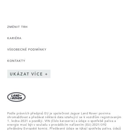
ZMĚNIT TRH
KARIÉRA
VŠEOBECNÉ PODMÍNKY
KONTAKTY
UKÁZAT VÍCE
Podle právních předpisů EU je společnost Jaguar Land Rover povinna
shromažďovat a předávat některá data vztahující se k vozidlům registrovaným
1. ledna 2021 a později. VIN (číslo karoserie) a údaje o spotřebě paliva a
energie musí být v souladu s prováděcím nařízením (EU) 2021/392
předávány Evropské komisi. Předávané údaje se týkají spotřeby paliva, údajů