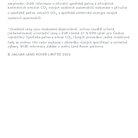
oteplování. Další informace o oficiální spotřebě paliva a oficiálních
konkrétních emisích CO
nových osobních automobilů naleznete v příručce
2
o spotřebě paliva, emisích CO
a spotřebě elektrické energie nových
2
osobních automobilů.
^Uvedené ceny jsou nezávazné doporučené, volnou soutěží určené
(nekartelované) orientační ceny v EUR včetně 21 % DPH (platí pro Českou
republiku). Spotřeba paliva a emise CO
různých provedení jedné modelové
2
řady se mohou lišit nebo zvyšovat v důsledku různých specifikací a volitelné
výbavy. Bližší informace získáte u svého Land Rover partnera.
© JAGUAR LAND ROVER LIMITED 2026