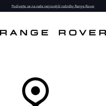
Podívejte se na naše nejnovější nabídky Range Rover
VOZY
PRO MAJITELE
OBJEVTE
KOUPIT NYNÍ
Váš Prodejce