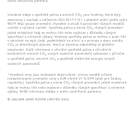
svého smluvního partnera.
Uvedené údaje o spotřebě paliva a emisích CO
jsou hodnoty, které byly
2
stanoveny v souladu s nařízením (EU) 2017/1151 v platném znění podle cyklu
WLTP. Mají pouze orientační charakter a slouží k porovnání různých modelů
vozidel a výrobců vozidel. Spotřeba paliva a emise CO
různých provedení
2
jedné modelové řady se mohou lišit nebo zvyšovat v důsledku různých
specifikací a volitelné výbavy. Hodnoty spotřeby paliva se mohou v praxi lišit
v závislosti na stylu jízdy, podmínkách na silnici a v provozu a stavu vozidla.
CO
je skleníkovým plynem, který je zejména odpovědný za globální
2
oteplování. Další informace o oficiální spotřebě paliva a oficiálních
konkrétních emisích CO
nových osobních automobilů naleznete v příručce
2
o spotřebě paliva, emisích CO
a spotřebě elektrické energie nových
2
osobních automobilů.
^Uvedené ceny jsou nezávazné doporučené, volnou soutěží určené
(nekartelované) orientační ceny v EUR včetně 21 % DPH (platí pro Českou
republiku). Spotřeba paliva a emise CO
různých provedení jedné modelové
2
řady se mohou lišit nebo zvyšovat v důsledku různých specifikací a volitelné
výbavy. Bližší informace získáte u svého Land Rover partnera.
© JAGUAR LAND ROVER LIMITED 2026