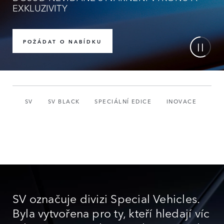
EXKLUZIVITY
POŽÁDAT O NABÍDKU
SV
SV BLACK
SPECIÁLNÍ EDICE
INOVACE
ZA
SV označuje divizi Special Vehicles.
Byla vytvořena pro ty, kteří hledají víc