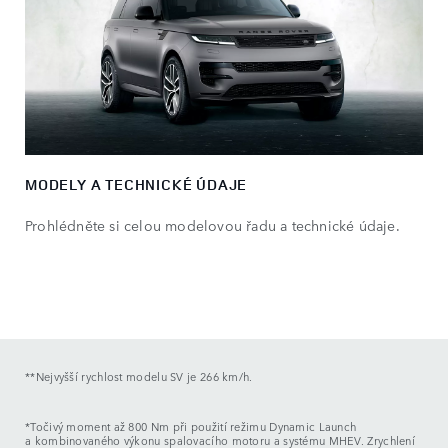
MODELY A TECHNICKÉ ÚDAJE
Prohlédněte si celou modelovou řadu a technické údaje.
**Nejvyšší rychlost modelu SV je 266 km/h.
*Točivý moment až 800 Nm při použití režimu Dynamic Launch
a kombinovaného výkonu spalovacího motoru a systému MHEV. Zrychlení