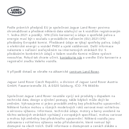
Podle právních předpisů EU je společnost Jaguar Land Rover povinna
shromažďovat a předávat některá data vztahující se k vozidlům registrovaným
1. ledna 2021 a později. VIN (číslo karoserie) a údaje o spotřebě paliva a
energie musí být v souladu s prováděcím nařízením (EU) 2021/392
předávány Evropské komisi. Předávané údaje se týkají spotřeby paliva, údajů
o elektrické energii u vozidel PHEV a ujeté vzdálenosti. Další informace
naleznete v nařízení zveřejněném na internetových stránkách EU. S
předáváním konkrétních údajů o Vašem vozidle Komisi můžete vyslovit
nesouhlas. Pokud tak chcete učinit,
kontaktujte nás
a uveďte číslo karoserie a
registrační značku Vašeho vozidla.
V případě dotazů se obraťte na zákaznické
centrum Land Rover
.
Jaguar Land Rover Czech Republic, a division of Jaguar Land Rover Austria
GmbH, Fasaneriestraße 35, A-5020 Salzburg, IČO: FN 84604v
Společnost Jaguar Land Rover neustále vyvíjí své produkty s dopadem na
technická data, design a výrobní postupy, takže kdykoli může dojít ke
změnám. Vyhrazujeme si právo provádět změny bez předchozího upozornění.
Některé funkce mohou u různých modelových roků variovat mezi volitelnou
a sériovou výbavou. Informace, technické údaje, motory a barvy uvedené na
těchto webových stránkách vycházejí z evropských specifikací, mohou variovat
a mohou být změněny bez předchozího upozornění. Některá vozidla jsou
zobrazena s volitelnou výbavou nebo příslušenstvím, které nemusí být
dostupné na všech trzích. Další informace o dostupnosti a cenách získáte u