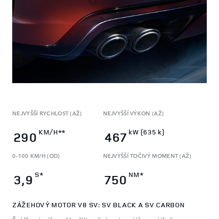
NEJVYŠŠÍ RYCHLOST (AŽ)
NEJVYŠŠÍ VÝKON (AŽ)
KM/H**
kW (635 k)
290
467
0–100 KM/H (OD)
NEJVYŠŠÍ TOČIVÝ MOMENT (AŽ)
S*
NM*
3,9
750
ZÁŽEHOVÝ MOTOR V8 SV: SV BLACK A SV CARBON