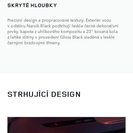
SKRYTÉ HLOUBKY
Precizní design a propracované textury. Exteriér vozu
v odstínu Narvik Black podtrhují leskle černé dekorativní
prvky, kapota z uhlíkového kompozitu a 23" kovaná kola
z lehké slitiny v provedení Gloss Black sladěná s leskle
černými brzdovými třmeny.
STRHUJÍCÍ DESIGN