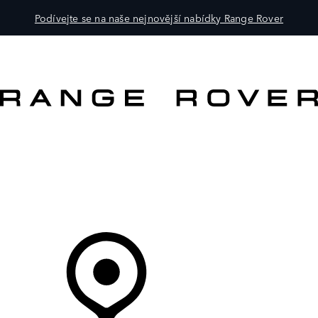
Podívejte se na naše nejnovější nabídky Range Rover
VOZY
PRO MAJITELE
OBJEVTE
KOUPIT NYNÍ
Váš Prodejce