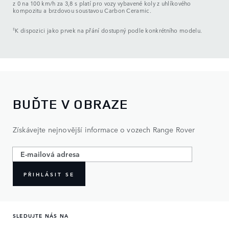
z 0 na 100 km/h za 3,8 s platí pro vozy vybavené koly z uhlíkového
kompozitu a brzdovou soustavou Carbon Ceramic.
‡
K dispozici jako prvek na přání dostupný podle konkrétního modelu.
BUĎTE V OBRAZE
Získávejte nejnovější informace o vozech Range Rover
PŘIHLÁSIT SE
SLEDUJTE NÁS NA