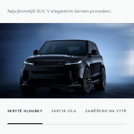
Nejvýkonnější SUV. V elegantním černém provedení.
SKRYTÉ HLOUBKY
SKRYTÁ SÍLA
ZAMĚŘENO NA VYTŘÍBE