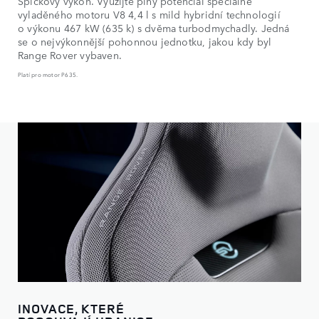
Špičkový výkon. Využijte plný potenciál speciálně
vyladěného motoru V8 4,4 l s mild hybridní technologií
o výkonu 467 kW (635 k) s dvěma turbodmychadly. Jedná
se o nejvýkonnější pohonnou jednotku, jakou kdy byl
Range Rover vybaven.
Platí pro motor P635.
INOVACE, KTERÉ