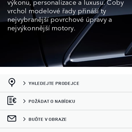
výkonu, personalizace a luxusu. Coby
vrchol modelové řady přináší ty
nejvybranější povrchové úpravy a
nejvýkonnější motory.
YHLEDEJTE PRODEJCE
POŽÁDAT O NABÍDKU
BUĎTE V OBRAZE