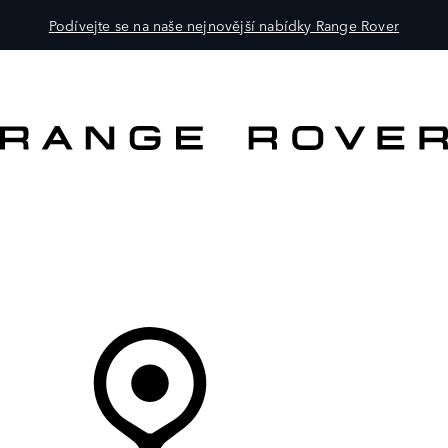
Podívejte se na naše nejnovější nabídky Range Rover
VOZY
PRO MAJITELE
OBJEVTE
KOUPIT NYNÍ
Váš Prodejce