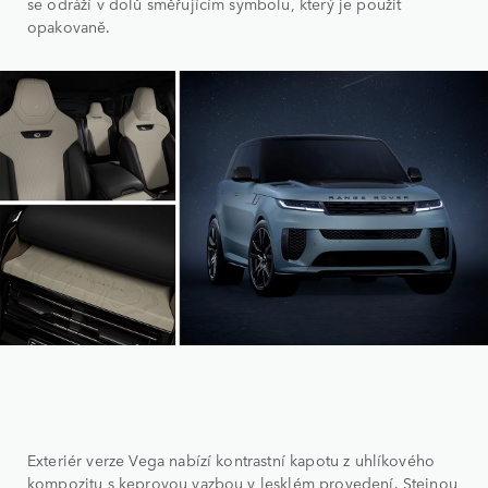
se odráží v dolů směřujícím symbolu, který je použit
opakovaně.
Exteriér verze Vega nabízí kontrastní kapotu z uhlíkového
kompozitu s keprovou vazbou v lesklém provedení. Stejnou