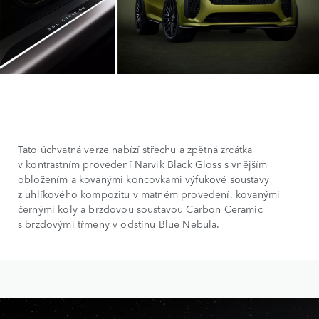
Tato úchvatná verze nabízí střechu a zpětná zrcátka
v kontrastním provedení Narvik Black Gloss s vnějším
obložením a kovanými koncovkami výfukové soustavy
z uhlíkového kompozitu v matném provedení, kovanými
černými koly a brzdovou soustavou Carbon Ceramic
s brzdovými třmeny v odstínu Blue Nebula.