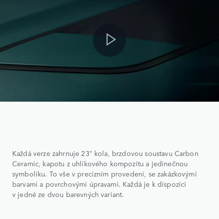
Každá verze zahrnuje 23" kola, brzdovou soustavu Carbon
Ceramic, kapotu z uhlíkového kompozitu a jedinečnou
symboliku. To vše v precizním provedení, se zakázkovými
barvami a povrchovými úpravami. Každá je k dispozici
v jedné ze dvou barevných variant.