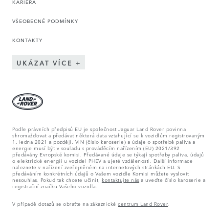
KARIÉRA
VŠEOBECNÉ PODMÍNKY
KONTAKTY
UKÁZAT VÍCE
Podle právních předpisů EU je společnost Jaguar Land Rover povinna
shromažďovat a předávat některá data vztahující se k vozidlům registrovaným
1. ledna 2021 a později. VIN (číslo karoserie) a údaje o spotřebě paliva a
energie musí být v souladu s prováděcím nařízením (EU) 2021/392
předávány Evropské komisi. Předávané údaje se týkají spotřeby paliva, údajů
o elektrické energii u vozidel PHEV a ujeté vzdálenosti. Další informace
naleznete v nařízení zveřejněném na internetových stránkách EU. S
předáváním konkrétních údajů o Vašem vozidle Komisi můžete vyslovit
nesouhlas. Pokud tak chcete učinit,
kontaktujte nás
a uveďte číslo karoserie a
registrační značku Vašeho vozidla.
V případě dotazů se obraťte na zákaznické
centrum Land Rover
.