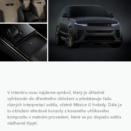
V interiéru vozu najdeme symbol, který je úhledně
vyfrézován do dřevěného obložení a představuje řadu
různých interpretací světla, včetně Měsíce či hvězdy. Dále je
tu obložení středové konzoly z kovaného uhlíkového
kompozitu v matném provedení, které se po dopadu světla
nádherně třpytí.