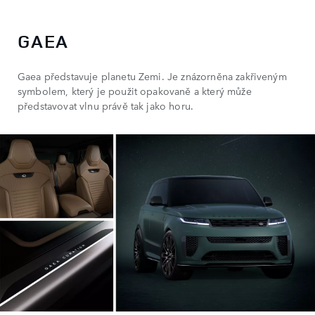
GAEA
Gaea představuje planetu Zemi. Je znázorněna zakřiveným
symbolem, který je použit opakovaně a který může
představovat vlnu právě tak jako horu.