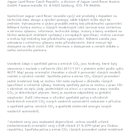
Jaguar Land Rover Czech Republic, a division of Jaguar Land Rover Austria
GmbH, Fasaneriestraße 35, A-5020 Salzburg, IČO: FN 84604v
Společnost Jaguar Land Rover neustále vyvíjí své produkty s dopadem na
technická data, design a výrobní postupy, takže kdykoli může dojít ke
změnám. Vyhrazujeme si právo provádět změny bez předchozího upozornění.
Některé funkce mohou u různých modelových roků variovat mezi volitelnou
a sériovou výbavou. Informace, technické údaje, motory a barvy uvedené na
těchto webových stránkách vycházejí z evropských specifikací, mohou variovat
a mohou být změněny bez předchozího upozornění. Některá vozidla jsou
zobrazena s volitelnou výbavou nebo příslušenstvím, které nemusí být
dostupné na všech trzích. Další informace o dostupnosti a cenách získáte u
svého smluvního partnera.
Uvedené údaje o spotřebě paliva a emisích CO
jsou hodnoty, které byly
2
stanoveny v souladu s nařízením (EU) 2017/1151 v platném znění podle cyklu
WLTP. Mají pouze orientační charakter a slouží k porovnání různých modelů
vozidel a výrobců vozidel. Spotřeba paliva a emise CO
různých provedení
2
jedné modelové řady se mohou lišit nebo zvyšovat v důsledku různých
specifikací a volitelné výbavy. Hodnoty spotřeby paliva se mohou v praxi lišit
v závislosti na stylu jízdy, podmínkách na silnici a v provozu a stavu vozidla.
CO
je skleníkovým plynem, který je zejména odpovědný za globální
2
oteplování. Další informace o oficiální spotřebě paliva a oficiálních
konkrétních emisích CO
nových osobních automobilů naleznete v příručce
2
o spotřebě paliva, emisích CO
a spotřebě elektrické energie nových
2
osobních automobilů.
^Uvedené ceny jsou nezávazné doporučené, volnou soutěží určené
(nekartelované) orientační ceny v EUR včetně 21 % DPH (platí pro Českou
republiku). Spotřeba paliva a emise CO
různých provedení jedné modelové
2