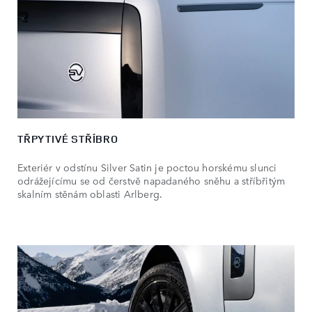
TŘPYTIVÉ STŘÍBRO
Exteriér v odstínu Silver Satin je poctou horskému slunci
odrážejícímu se od čerstvě napadaného sněhu a stříbřitým
skalním stěnám oblasti Arlberg.