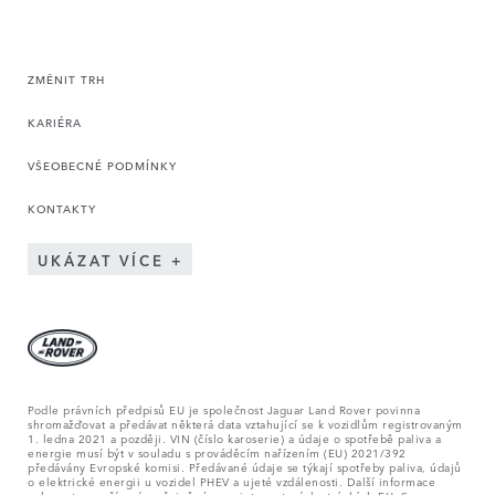
ZMĚNIT TRH
KARIÉRA
VŠEOBECNÉ PODMÍNKY
KONTAKTY
UKÁZAT VÍCE
Podle právních předpisů EU je společnost Jaguar Land Rover povinna
shromažďovat a předávat některá data vztahující se k vozidlům registrovaným
1. ledna 2021 a později. VIN (číslo karoserie) a údaje o spotřebě paliva a
energie musí být v souladu s prováděcím nařízením (EU) 2021/392
předávány Evropské komisi. Předávané údaje se týkají spotřeby paliva, údajů
o elektrické energii u vozidel PHEV a ujeté vzdálenosti. Další informace
naleznete v nařízení zveřejněném na internetových stránkách EU. S