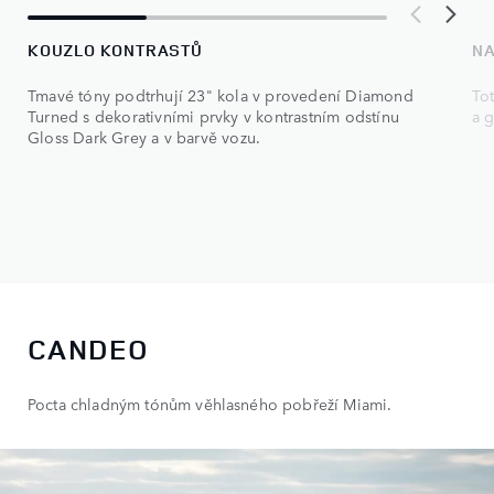
KOUZLO KONTRASTŮ
NA
Tmavé tóny podtrhují 23" kola v provedení Diamond
To
Turned s dekorativními prvky v kontrastním odstínu
a g
Gloss Dark Grey a v barvě vozu.
CANDEO
Pocta chladným tónům věhlasného pobřeží Miami.