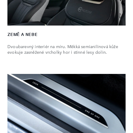
ZEMĚ A NEBE
Dvoubarevný interiér na míru. Měkká semianilinová kůže
evokuje zasněžené vrcholky hor i stinné lesy dolin.