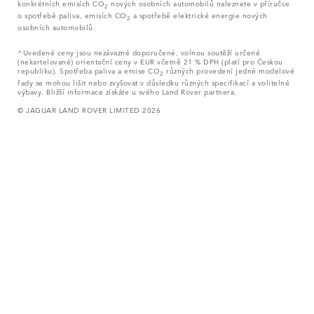
konkrétních emisích CO
nových osobních automobilů naleznete v příručce
2
o spotřebě paliva, emisích CO
a spotřebě elektrické energie nových
2
osobních automobilů.
^Uvedené ceny jsou nezávazné doporučené, volnou soutěží určené
(nekartelované) orientační ceny v EUR včetně 21 % DPH (platí pro Českou
republiku). Spotřeba paliva a emise CO
různých provedení jedné modelové
2
řady se mohou lišit nebo zvyšovat v důsledku různých specifikací a volitelné
výbavy. Bližší informace získáte u svého Land Rover partnera.
© JAGUAR LAND ROVER LIMITED 2026