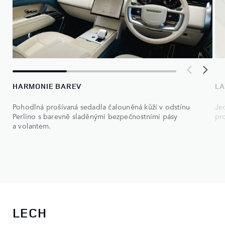
HARMONIE BAREV
LA
Pohodlná prošívaná sedadla čalouněná kůží v odstínu
Je
Perlino s barevně sladěnými bezpečnostními pásy
pr
a volantem.
LECH