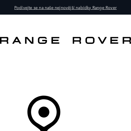
Podívejte se na naše nejnovější nabídky Range Rover
VOZY
PRO MAJITELE
OBJEVTE
KOUPIT NYNÍ
Váš Prodejce