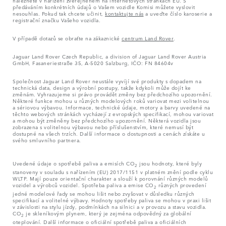
předáváním konkrétních údajů o Vašem vozidle Komisi můžete vyslovit
nesouhlas. Pokud tak chcete učinit,
kontaktujte nás
a uveďte číslo karoserie a
registrační značku Vašeho vozidla.
V případě dotazů se obraťte na zákaznické
centrum Land Rover
.
Jaguar Land Rover Czech Republic, a division of Jaguar Land Rover Austria
GmbH, Fasaneriestraße 35, A-5020 Salzburg, IČO: FN 84604v
Společnost Jaguar Land Rover neustále vyvíjí své produkty s dopadem na
technická data, design a výrobní postupy, takže kdykoli může dojít ke
změnám. Vyhrazujeme si právo provádět změny bez předchozího upozornění.
Některé funkce mohou u různých modelových roků variovat mezi volitelnou
a sériovou výbavou. Informace, technické údaje, motory a barvy uvedené na
těchto webových stránkách vycházejí z evropských specifikací, mohou variovat
a mohou být změněny bez předchozího upozornění. Některá vozidla jsou
zobrazena s volitelnou výbavou nebo příslušenstvím, které nemusí být
dostupné na všech trzích. Další informace o dostupnosti a cenách získáte u
svého smluvního partnera.
Uvedené údaje o spotřebě paliva a emisích CO
jsou hodnoty, které byly
2
stanoveny v souladu s nařízením (EU) 2017/1151 v platném znění podle cyklu
WLTP. Mají pouze orientační charakter a slouží k porovnání různých modelů
vozidel a výrobců vozidel. Spotřeba paliva a emise CO
různých provedení
2
jedné modelové řady se mohou lišit nebo zvyšovat v důsledku různých
specifikací a volitelné výbavy. Hodnoty spotřeby paliva se mohou v praxi lišit
v závislosti na stylu jízdy, podmínkách na silnici a v provozu a stavu vozidla.
CO
je skleníkovým plynem, který je zejména odpovědný za globální
2
oteplování. Další informace o oficiální spotřebě paliva a oficiálních