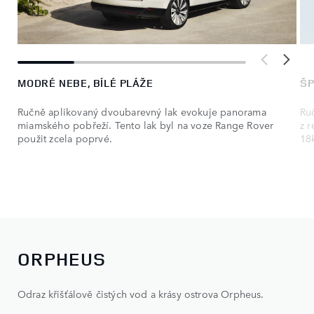
MODRÉ NEBE, BÍLÉ PLÁŽE
ŠP
Ručně aplikovaný dvoubarevný lak evokuje panorama
Ru
miamského pobřeží. Tento lak byl na voze Range Rover
z 
použit zcela poprvé.
18
ORPHEUS
Odraz křišťálově čistých vod a krásy ostrova Orpheus.