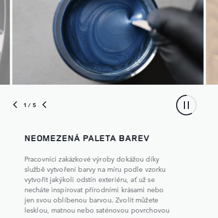
1
/ 5
NEOMEZENÁ PALETA BAREV
Pracovníci zakázkové výroby dokážou díky
službě vytvoření barvy na míru podle vzorku
vytvořit jakýkoli odstín exteriéru, ať už se
necháte inspirovat přírodními krásami nebo
jen svou oblíbenou barvou. Zvolit můžete
lesklou, matnou nebo saténovou povrchovou