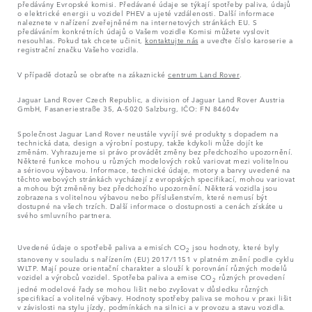
předávány Evropské komisi. Předávané údaje se týkají spotřeby paliva, údajů
o elektrické energii u vozidel PHEV a ujeté vzdálenosti. Další informace
naleznete v nařízení zveřejněném na internetových stránkách EU. S
předáváním konkrétních údajů o Vašem vozidle Komisi můžete vyslovit
nesouhlas. Pokud tak chcete učinit,
kontaktujte nás
a uveďte číslo karoserie a
registrační značku Vašeho vozidla.
V případě dotazů se obraťte na zákaznické
centrum Land Rover
.
Jaguar Land Rover Czech Republic, a division of Jaguar Land Rover Austria
GmbH, Fasaneriestraße 35, A-5020 Salzburg, IČO: FN 84604v
Společnost Jaguar Land Rover neustále vyvíjí své produkty s dopadem na
technická data, design a výrobní postupy, takže kdykoli může dojít ke
změnám. Vyhrazujeme si právo provádět změny bez předchozího upozornění.
Některé funkce mohou u různých modelových roků variovat mezi volitelnou
a sériovou výbavou. Informace, technické údaje, motory a barvy uvedené na
těchto webových stránkách vycházejí z evropských specifikací, mohou variovat
a mohou být změněny bez předchozího upozornění. Některá vozidla jsou
zobrazena s volitelnou výbavou nebo příslušenstvím, které nemusí být
dostupné na všech trzích. Další informace o dostupnosti a cenách získáte u
svého smluvního partnera.
Uvedené údaje o spotřebě paliva a emisích CO
jsou hodnoty, které byly
2
stanoveny v souladu s nařízením (EU) 2017/1151 v platném znění podle cyklu
WLTP. Mají pouze orientační charakter a slouží k porovnání různých modelů
vozidel a výrobců vozidel. Spotřeba paliva a emise CO
různých provedení
2
jedné modelové řady se mohou lišit nebo zvyšovat v důsledku různých
specifikací a volitelné výbavy. Hodnoty spotřeby paliva se mohou v praxi lišit
v závislosti na stylu jízdy, podmínkách na silnici a v provozu a stavu vozidla.