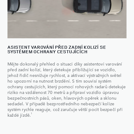
ASISTENT VAROVÁNÍ PŘED ZADNÍ KOLIZÍ SE
SYSTÉMEM OCHRANY CESTUJÍCÍCH
Mějte dokonalý přehled o situaci díky asistentovi varování
před zadní kolizí, který detekuje přibližující se vozidlo,
jehož řidič nesnižuje rychlost, a aktivací výstražných světel
ho upozorní na nutnost brzdění. S tím souvisí systém
ochrany cestujících, který pomocí rohových radarů detekuje
riziko na vzdálenost 70 metrů a připraví vozidlo úpravou
bezpečnostních pásů, oken, hlavových opěrek a sklonu
sedadel. V případě bezprostředního nebezpečí kolize
systém rychle reaguje, což zaručuje větší pocit bezpečí při
1
každé jízdě.