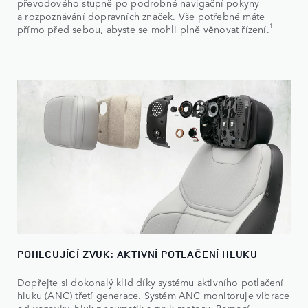
převodového stupně po podrobné navigační pokyny
a rozpoznávání dopravních značek. Vše potřebné máte
1
přímo před sebou, abyste se mohli plně věnovat řízení.
POHLCUJÍCÍ ZVUK: AKTIVNÍ POTLAČENÍ HLUKU
Dopřejte si dokonalý klid díky systému aktivního potlačení
hluku (ANC) třetí generace. Systém ANC monitoruje vibrace
od vozovky, hluk pneumatik a zvuk motoru. Pomocí