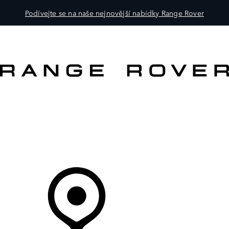
Podívejte se na naše nejnovější nabídky Range Rover
VOZY
PRO MAJITELE
OBJEVTE
KOUPIT NYNÍ
Váš Prodejce