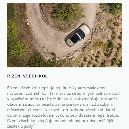
ŘÍZENÍ VŠECH KOL
Řízení všech kol zlepšuje agilitu díky automatickému
nastavení zadních kol. Při nízké až střední rychlosti se natáčí
v opačném směru než přední kola, což zmenšuje poloměr
otáčení zaručující bezstarostné parkování a jízdu úzkými
městskými ulicemi. Na rozdíl od pohonu všech kol, který
optimalizuje rozdělování výkonu pro dosažení lepší trakce,
řízení všech kol zlepšuje ovladatelnost pro dynamičtější
1
zážitek z jízdy.