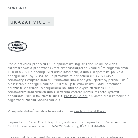
KONTAKTY
UKÁZAT VÍCE
Podle právních předpisů EU je společnost Jaguar Land Rover povinna
shromažďovat a předávat některá data vztahující se k vozidlům registrovaným
1. ledna 2021 a později. VIN (číslo karoserie) a údaje o spotřebě paliva a
energie musí být v souladu s prováděcím nařízením (EU) 2021/392
předávány Evropské komisi. Předávané údaje se týkají spotřeby paliva, údajů
o elektrické energii u vozidel PHEV a ujeté vzdálenosti. Další informace
naleznete v nařízení zveřejněném na internetových stránkách EU. S
předáváním konkrétních údajů o Vašem vozidle Komisi můžete vyslovit
nesouhlas. Pokud tak chcete učinit,
kontaktujte nás
a uveďte číslo karoserie a
registrační značku Vašeho vozidla.
V případě dotazů se obraťte na zákaznické
centrum Land Rover
.
Jaguar Land Rover Czech Republic, a division of Jaguar Land Rover Austria
GmbH, Fasaneriestraße 35, A-5020 Salzburg, IČO: FN 84604v
Společnost Jaguar Land Rover neustále vyvíjí své produkty s dopadem na