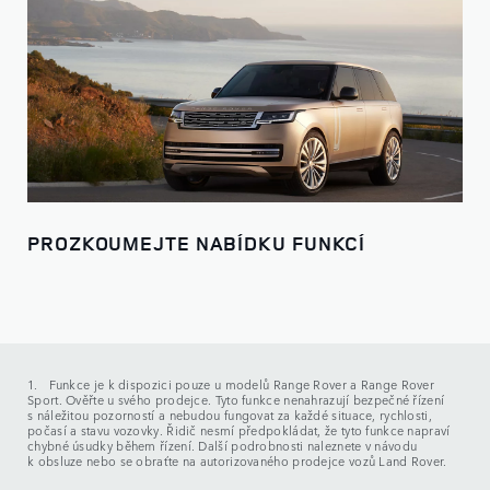
PROZKOUMEJTE NABÍDKU FUNKCÍ
1. Funkce je k dispozici pouze u modelů Range Rover a Range Rover
Sport. Ověřte u svého prodejce. Tyto funkce nenahrazují bezpečné řízení
s náležitou pozorností a nebudou fungovat za každé situace, rychlosti,
počasí a stavu vozovky. Řidič nesmí předpokládat, že tyto funkce napraví
chybné úsudky během řízení. Další podrobnosti naleznete v návodu
k obsluze nebo se obraťte na autorizovaného prodejce vozů Land Rover.