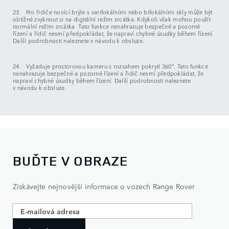
23. Pro řidiče nosící brýle s varifokálními nebo bifokálními skly může být
obtížné zvyknout si na digitální režim zrcátka. Kdykoli však mohou použít
normální režim zrcátka. Tato funkce nenahrazuje bezpečné a pozorné
řízení a řidič nesmí předpokládat, že napraví chybné úsudky během řízení.
Další podrobnosti naleznete v návodu k obsluze.
24. Vyžaduje prostorovou kameru s rozsahem pokrytí 360°. Tato funkce
nenahrazuje bezpečné a pozorné řízení a řidič nesmí předpokládat, že
napraví chybné úsudky během řízení. Další podrobnosti naleznete
v návodu k obsluze.
BUĎTE V OBRAZE
Získávejte nejnovější informace o vozech Range Rover