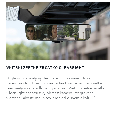
VNITŘNÍ ZPĚTNÉ ZRCÁTKO CLEARSIGHT
Užijte si dokonalý výhled na silnici za vámi. Už vám
nebudou clonit cestující na zadních sedadlech ani velké
předměty v zavazadlovém prostoru. Vnitřní zpětné zrcátko
ClearSight přenáší živý obraz z kamery integrované
1 23
v anténě, abyste měli vždy přehled o svém okolí.