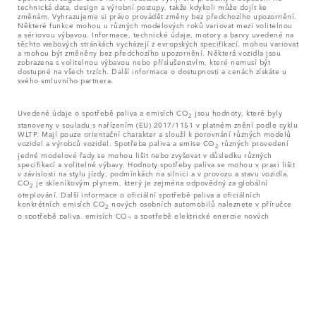
technická data, design a výrobní postupy, takže kdykoli může dojít ke
změnám. Vyhrazujeme si právo provádět změny bez předchozího upozornění.
Některé funkce mohou u různých modelových roků variovat mezi volitelnou
a sériovou výbavou. Informace, technické údaje, motory a barvy uvedené na
těchto webových stránkách vycházejí z evropských specifikací, mohou variovat
a mohou být změněny bez předchozího upozornění. Některá vozidla jsou
zobrazena s volitelnou výbavou nebo příslušenstvím, které nemusí být
dostupné na všech trzích. Další informace o dostupnosti a cenách získáte u
svého smluvního partnera.
Uvedené údaje o spotřebě paliva a emisích CO
jsou hodnoty, které byly
2
stanoveny v souladu s nařízením (EU) 2017/1151 v platném znění podle cyklu
WLTP. Mají pouze orientační charakter a slouží k porovnání různých modelů
vozidel a výrobců vozidel. Spotřeba paliva a emise CO
různých provedení
2
jedné modelové řady se mohou lišit nebo zvyšovat v důsledku různých
specifikací a volitelné výbavy. Hodnoty spotřeby paliva se mohou v praxi lišit
v závislosti na stylu jízdy, podmínkách na silnici a v provozu a stavu vozidla.
CO
je skleníkovým plynem, který je zejména odpovědný za globální
2
oteplování. Další informace o oficiální spotřebě paliva a oficiálních
konkrétních emisích CO
nových osobních automobilů naleznete v příručce
2
o spotřebě paliva, emisích CO
a spotřebě elektrické energie nových
2
osobních automobilů.
^Uvedené ceny jsou nezávazné doporučené, volnou soutěží určené
(nekartelované) orientační ceny v EUR včetně 21 % DPH (platí pro Českou
republiku). Spotřeba paliva a emise CO
různých provedení jedné modelové
2
řady se mohou lišit nebo zvyšovat v důsledku různých specifikací a volitelné
výbavy. Bližší informace získáte u svého Land Rover partnera.
© JAGUAR LAND ROVER LIMITED 2026