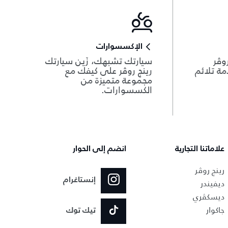
الإكسسوارات
وڤر
سيارتك تشبهك، زَين سيارتك
دمة تلائم
رينج روڤر على كيفك مع
مجموعة متميزة من
الكسسوارات.
علاماتنا التجارية
انضم إلى الحوار
رينج روڤر
إنستاغرام
ديفيندر
ديسكڤري
جاكوار
تيك توك