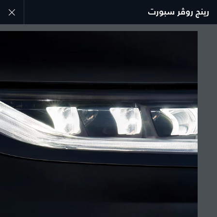
رينج روڤر سبورت
استكشف سيارة رينج روڤر سبورت
المعرض
انضم إلى الحوار
الدولة
مصر
اللغة
عربي
الوكيل المعتمد