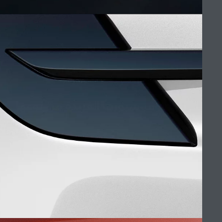
معرض مبيعات جوزيف تيتو - أم تي أي أوتو موتيف
ابحث عن وكالاتنا
الوظائف
الشروط والأحكام
رينج روڤر سبورت الفريدة من نوعها
ابحث عنا
سياسة الخصوصية
(9)
ملفات الكوكيز
خريطة الموقع
شركة جاكوار لاند روڤر