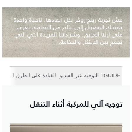
عِش تجربة رينج روڤر بكل أبعادها. نافذة واحدة
تمنحك الوصول إلى عالم من الفخامة، تعرف
على إرثنا العريق، وشراكاتنا الفريدة التي التي
تجمع بين الابتكار والفخامة.
IGUIDE
التوجيه عبر الفيديو
القيادة على الطرق الوعرة
توجيه آلي للمركبة أثناء التنقل