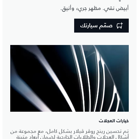
أبيض نقي. مظهر جريء وأنيق.
صمّم سيارتك
خيارات العجلات
تم تحسين رينج روڤر ڤيلار بشكل كامل، مع مجموعة من
أشكال العجلات والطلاءات الخارجية لضمان أبعاد متينة