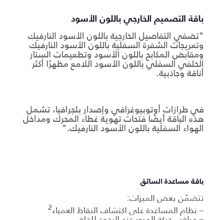
باقة التصميم الخارجي باللون الأسود
"تضفي التفاصيل الخارجية باللون الأسود النارفيك
وتعريجات الشفرة السفلية باللون الأسود النارفيك
ومقابض المكابح باللون الأسود وتطعيمات الستار
الخلفي السفلي باللون الأسود اللامع مظهرًا أكثر
أناقة وجاذبية.
في طرازات أوتوبيوغرافي وإصدار بلجرافيا، تشمل
هذه الباقة أيضًا فتحات تهوية غطاء المحرك ومداخل
الهواء السفلية باللون الأسود النارفيك."
باقة مساعدة السائق
تتضمّن بعض الميزات:
2
– نظام المساعدة على اكتشاف النقاط العمياء
– مراقب حركة المرور عند الرجوع للخلف