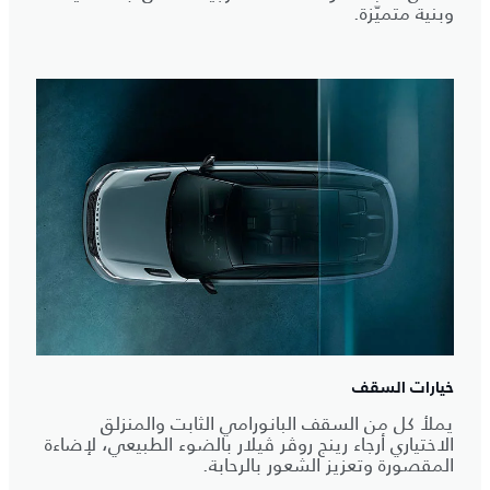
وبنية متميّزة.
خيارات السقف
يملأ كل من السقف البانورامي الثابت والمنزلق
الاختياري أرجاء رينج روڤر ڤيلار بالضوء الطبيعي، لإضاءة
المقصورة وتعزيز الشعور بالرحابة.