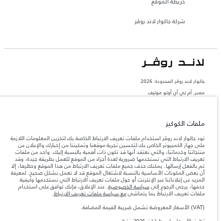
خريطة الموقع
شركة جاكوار لاند روڤر
جاكوار لاند روڨر المحدودة: 2026
مصر, أم تي أي أوتو موتيف
تعكس الأوزان المذكورة مواصفات السيارة القياسية. سوف تؤثر الإكسسوارات وغيرها من
العناصر المثبتة بعد نقطة التصنيع في الحمولة. تأكد من عدم تجاوز الوزن الإجمالي للسيارة
والحد الأقصى لأحمال المحور عند تحميل السيارة بالإكسسوارات والركاب والسوائل والوقود
ملفات الكوكيز
والحمولة.
تود جاكوار لاند روڤر استخدام ملفات تعريف الارتباط الخاصة بك لتخزين المعلومات اللازمة
على جهاز الكمبيوتر الخاص بك لتحسين تجربة موقعنا وتمكيننا من إخبارك والإعلان عن
المعلومات والمواصفات والأسعار والألوان المذكورة على هذا الموقع قد تختلف من بلد إلى
منتجاتنا وخدماتنا، والتي نعتقد أنها قد تكون ذات أهمية بالنسبة إليك. واحد من ملفات
آخر، كما أنّها قد تتغير بدون إشعار مسبق. الرجاء التواصل مع وكيلنا المحلي للتأكد من توفّرها
تعريف الارتباط التي نستخدمها ضرورية لعدة أجزاء من الموقع للعمل بطريقة جيدة، وقد
والتحقق من الأسعار.
تم بالفعل إرسالها. يمكنك حذف جميع ملفات تعريف الارتباط من هذا الموقع وحظرها، إلا
إن النقص العالمي في أشباه الموصلات يؤثر حاليًا
أن بعض المكونات الأساسية بالنسبة لاشتغال الموقع قد لا تعمل بشكل صحيح. لمعرفة
ملاحظة مهمة حول الصور والمواصفات.
في مواصفات تصميم السيارات وتوفر الخيارات وتوقيتات التصاميم. هذا ظرف ديناميكي
المزيد عن إعلاناتنا عبر الإنترنت أو حول ملفات تعريف الارتباط التي نستخدمها وكيفية
للغاية، ونتيجة لذلك، قد لا تمثّل الصور المستخدَمة ضمن موقع الويب حاليًا المواصفات الحالية
حذفها، يرجى الرجوع إلى
سياسة الخصوصية
. عند الإغلاق، فإنك توافق على استخدام
بالكامل بالنسبة إلى الميزات والخيارات والحلية ومجموعات الألوان. يرجى استشارة وكيلك الذي
ملفات تعريف الارتباط بما يتماشى
مع سياسة ملفات تعريف الارتباط
.
سيتمكّن من تأكيد أي تقييدات حالية معك للسماح لك باتخاذ قرار مدروس
(VAT) الأسعار المعروضة تشمل ضريبة القيمة المضافة.
الأرقام المقدمة هي نتيجة لاختبارات المصنع الرسمية وفقاً لتشريعات الاتحاد الأوروبي. قد
يتباين استهلك الوقود الفعلي للمركبة عن ذلك المتحقق في تلك الاختبارات كما أن هذه