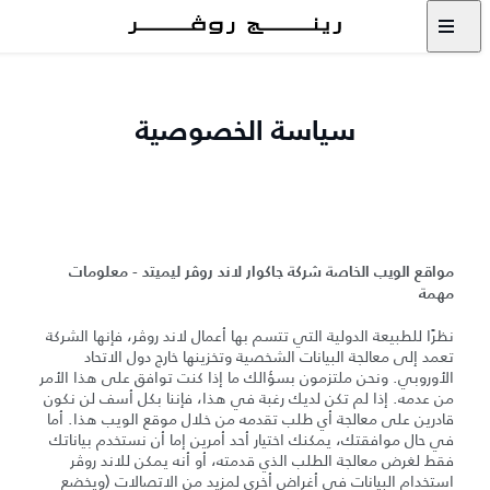
سياسة الخصوصية
مواقع الويب الخاصة شركة جاكوار لاند روڤر ليميتد - معلومات
مهمة
نظرًا للطبيعة الدولية التي تتسم بها أعمال لاند روڤر، فإنها الشركة
تعمد إلى معالجة البيانات الشخصية وتخزينها خارج دول الاتحاد
الأوروبي. ونحن ملتزمون بسؤالك ما إذا كنت توافق على هذا الأمر
من عدمه. إذا لم تكن لديك رغبة في هذا، فإننا بكل أسف لن نكون
قادرين على معالجة أي طلب تقدمه من خلال موقع الويب هذا. أما
في حال موافقتك، يمكنك اختيار أحد أمرين إما أن نستخدم بياناتك
فقط لغرض معالجة الطلب الذي قدمته، أو أنه يمكن للاند روڤر
استخدام البيانات في أغراض أخرى لمزيد من الاتصالات (ويخضع