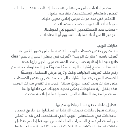
- - تقديم إعلانات على موقعنا وتعقب ما إذا كانت هذه الإعلانات
تحظى باهتمام المستخدمين بنقرهم عليها.
- التحكم في عدد مرات عرض إعلان معين عليك.
- تهيئة أحد المحتويات حسب تفضيلاتك.
- حساب عدد المستخدمين المجهولين لموقعنا.
- توفير الأمن أثناء عمليات التسوق أو المعاملات.
منارات الويب
قد تحتوي بعض صفحات الويب الخاصة بنا على صور إلكترونية
تُعرف باسم "منارات الويب" (تُعرف في بعض الأحيان باسم clear
gifs تتيح لنا إمكانية حساب عدد المستخدمين الذين زاروا هذه
الصفحات. تجمع إشارات الويب عددًا محدودًا من المعلومات يتضمن
رقم ملف تعريف الارتباط، وقت وتاريخ عرض الصفحة، ووصفًا
للصفحة التي توجد بها إشارات الويب. قد تحتوي بعض الصفحات
على منارات ويب تخص جهاتٍ معلنة أخرى. ولا تقوم منارات الويب
هذه بنقل أية معلومات يمكن تحديد هويتك من خلالها وإنما
تستخدم لمعرفة الفعالية التي تحققها حملة إعلانية محددة.
تعطيل ملفات تعريف الارتباط وتمكينها
بإمكانك قبول ملفات تعريف الارتباط أو تعطيلها عن طريق تعديل
الإعدادات في مستعرض الويب الذي تستخدمه. لكن قد لا تمكن
من استخدام جميع المميزات التفاعلية في موقعنا إذا تم تعطيل
ملفات تعريف الارتباط. وإذا كنت ترغب في تلقي تنبيه قبل قبول