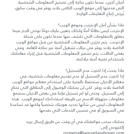
أحيان أخرى، عندما تكون بحاجة إلى تصحيح المعلومات الشخصية
التي قدمتها إلى موقع الويب الخاص بلاند روڤر في وقت سابق،
يُرجى إتباع التعليمات الواردة.
ماذا بشأن أمان الإنترنت وموقع الويب؟
الإنترنت ليس نظامًا آمنًا ولذلك يتعين عليك دومًا توخي الحذر فيما
يتعلق بالمعلومات التي تكشف عنها عندما تكون على شبكة
الإنترنت. يتم تخزين المعلومات الشخصية من قبل مواقع الويب
الخاصة بلاند روڤر في بيئات تشغيل آمنة غير متاحة للعامة. وفي
بعض الحالات، يتم تشفير المعلومات الشخصية قبل إجراء معاملتك
باستخدام تقنية آمنة ملائمة.
ماذا يحدث إذا اخترت عدم التسجيل؟
إذا اخترت عدم التسجيل أو عدم تقديم معلومات شخصية، في
معظم الأحيان ستحتفظ بالقدرة على استخدام معظم مواقع الويب
الخاصة بلاند روڤر. لكن لن يمكنك الوصول إلى المناطق التي تحتاج
إلى التسجيل. وحتى لو لم تسجيل فإننا في بعض الأحيان سنجمع
معلومات مجهولة الاسم عن طريقة استخدامك لموقع الويب. هذه
المعلومات ليس من شأنها تحديد هويتك شخصياً ولكنها قد تساعدنا
في التسويق أو في تحسين الخدمات التي نقدمها.
يمكنك سحب موافقتك في أي وقت عن طريق إرسال بريد
إلكتروني إلى:
crcmena@jaguarlandrover.com