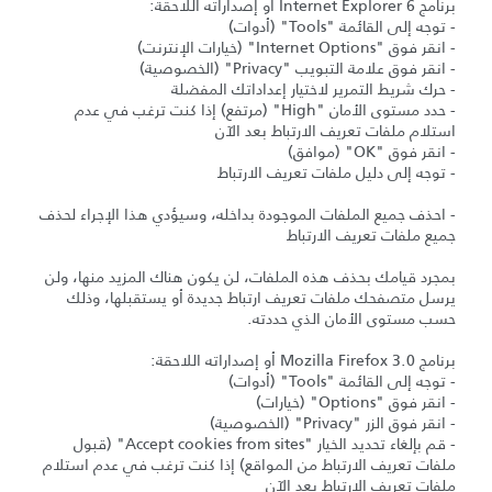
برنامج Internet Explorer 6 أو إصداراته اللاحقة:
- توجه إلى القائمة "Tools" (أدوات)
- انقر فوق "Internet Options" (خيارات الإنترنت)
- انقر فوق علامة التبويب "Privacy" (الخصوصية)
- حرك شريط التمرير لاختيار إعداداتك المفضلة
- حدد مستوى الأمان "High" (مرتفع) إذا كنت ترغب في عدم
استلام ملفات تعريف الارتباط بعد الآن
- انقر فوق "OK" (موافق)
- توجه إلى دليل ملفات تعريف الارتباط
- احذف جميع الملفات الموجودة بداخله، وسيؤدي هذا الإجراء لحذف
جميع ملفات تعريف الارتباط
بمجرد قيامك بحذف هذه الملفات، لن يكون هناك المزيد منها، ولن
يرسل متصفحك ملفات تعريف ارتباط جديدة أو يستقبلها، وذلك
حسب مستوى الأمان الذي حددته.
برنامج Mozilla Firefox 3.0 أو إصداراته اللاحقة:
- توجه إلى القائمة "Tools" (أدوات)
- انقر فوق "Options" (خيارات)
- انقر فوق الزر "Privacy" (الخصوصية)
- قم بإلغاء تحديد الخيار "Accept cookies from sites" (قبول
ملفات تعريف الارتباط من المواقع) إذا كنت ترغب في عدم استلام
ملفات تعريف الارتباط بعد الآن