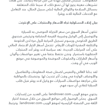
المعلومات. سنبذل قصارى جهدنا من أجل مراعاة رغباتك. لكن هناك
تشريعات معينة يجوز لها أن تمنع ذلك، لا سيما تلك المتعلقة
بمسائل السلامة واللوائح المالية (على سبيل المثال، عند التعامل
مع الخدمات المالية للاند روڤر).
بيان إخلاء المسئولية تجاه الأسعار والمنتجات على الإنترنت
تتكون أسعار السوق من سعر التجزئة الموصى به للسيارة
والتوصيل إلى الوكيل وضريبة القيمة المضافة وترخيص صندوق
الطريق الحكومي ورسوم تسجيل المركبة لأول مرة لدى الحكومة
والتكلفة المقدرة للوحات الأرقام. تتحمل أسعار الخيار الاعتماد المالي
على أحد المركبات الجديدة. تعد سياسة لاند روڤر أحد المنتجات
المتطورة باستمرار. ونحن نحتفظ بحقنا في تغيير مواصفات وألوان
وأسعار الطرازات والمكونات الموضحة والموصوفة في موقع
الويب في أي وقت.
لقد بذلنا الغالي والنفيس لضمان صحة المعلومات والتفاصيل
والأوصاف الواردة في وقت آخر تحديث لها. وننصحك بالمواظبة
على مراجعة مواصفات السيارات مع وكيل لاند روڤر قبل طلب
السيارة لتفادي أي سوء فهم.
يحتوي موقع الويب landrover.com على العديد من إصدارات
السوق. يمكن الوصول إلى مواقع السوق من خلال صفحة اختيار
اللغة في الصفحة الرئيسية لموقع الويب landrover.com. وترتبط