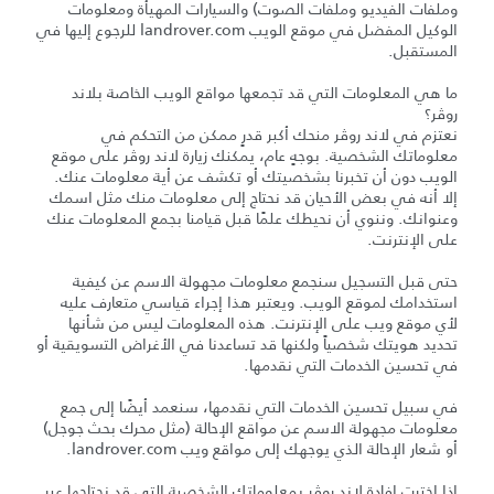
وملفات الفيديو وملفات الصوت) والسيارات المهيأة ومعلومات
الوكيل المفضل في موقع الويب landrover.com للرجوع إليها في
المستقبل.
ما هي المعلومات التي قد تجمعها مواقع الويب الخاصة بلاند
روڤر؟
نعتزم في لاند روڤر منحك أكبر قدرٍ ممكن من التحكم في
معلوماتك الشخصية. بوجهٍ عام، يمكنك زيارة لاند روڤر على موقع
الويب دون أن تخبرنا بشخصيتك أو تكشف عن أية معلومات عنك.
إلا أنه في بعض الأحيان قد نحتاج إلى معلومات منك مثل اسمك
وعنوانك. وننوي أن نحيطك علمًا قبل قيامنا بجمع المعلومات عنك
على الإنترنت.
حتى قبل التسجيل سنجمع معلومات مجهولة الاسم عن كيفية
استخدامك لموقع الويب. ويعتبر هذا إجراء قياسي متعارف عليه
لأي موقع ويب على الإنترنت. هذه المعلومات ليس من شأنها
تحديد هويتك شخصياً ولكنها قد تساعدنا في الأغراض التسويقية أو
في تحسين الخدمات التي نقدمها.
في سبيل تحسين الخدمات التي نقدمها، سنعمد أيضًا إلى جمع
معلومات مجهولة الاسم عن مواقع الإحالة (مثل محرك بحث جوجل)
أو شعار الإحالة الذي يوجهك إلى مواقع ويب landrover.com.
إذا اخترت إفادة لاند روڤر بمعلوماتك الشخصية التي قد نحتاجها عبر