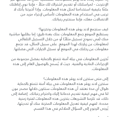
الإنترنت - لمراسلتك أو تقديم اشتراك لك مثلاً - فإننا نوي إحاطتك
علمًا بكيفية استخدامنا لمثل هذه المعلومات. وإذا أخبرتنا بأنك لا
ترغب في استخدام هذه المعلومات كأساس لإجراء مزيد من
الاتصالات معك، فإننا سنحترم رغباتك.
كيف ستجمع لاند روڤر هذه المعلومات وتخزنها؟
يستطيع الموقع جمع المعلومات عنك بعدة طرق؛ إما بطلبها مباشرة
منك (في نموذج تسجيل مثلاً) أو من خلال التسجيل التلقائي
لمعلومات عن زيارتك لهذا الموقع. على سبيل المثال، قد نجمع
معلومات عن رحلتك في الموقع أو نسجل الخيارات التي فضلتها.
تُخزين المعلومات في بيئة آمنة تتمتع بالحماية بفضل مجموعة من
الإجراءات المادية والفنية. حيث لا يُسمح بالوصول العام إلى هذه
المعلومات.
إلى متى ستخزن لاند روڤر هذه المعلومات؟
ستخزن لاند روڤر هذه المعلومات في بيئة آمنة تتمتع بالحماية
طوال أي مدة نعتقد أن هذه المعلومات ستكون خلالها مصدر عون
لنا في فهم كيفية تقديم خدماتنا إليك واحترام رغباتك. إضافة إلى
ذلك، قد تلزمنا التشريعات بتخزين هذه المعلومات لفترة زمنية
محددة. لفهم كيفية تعديل المعلومات المخزنة عنك أو تحديثها،
يُرجى الرجوع إلى السؤال الملائم في هذا القسم.