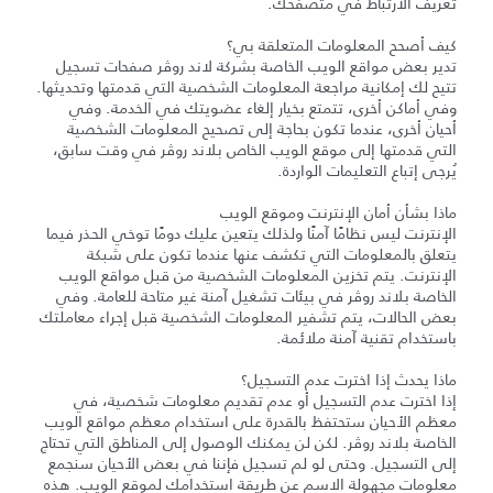
تعريف الارتباط في متصفحك.
كيف أصحح المعلومات المتعلقة بي؟
تدير بعض مواقع الويب الخاصة بشركة لاند روڤر صفحات تسجيل
تتيح لك إمكانية مراجعة المعلومات الشخصية التي قدمتها وتحديثها.
وفي أماكن أخرى، تتمتع بخيار إلغاء عضويتك في الخدمة. وفي
أحيان أخرى، عندما تكون بحاجة إلى تصحيح المعلومات الشخصية
التي قدمتها إلى موقع الويب الخاص بلاند روڤر في وقت سابق،
يُرجى إتباع التعليمات الواردة.
ماذا بشأن أمان الإنترنت وموقع الويب
الإنترنت ليس نظامًا آمنًا ولذلك يتعين عليك دومًا توخي الحذر فيما
يتعلق بالمعلومات التي تكشف عنها عندما تكون على شبكة
الإنترنت. يتم تخزين المعلومات الشخصية من قبل مواقع الويب
الخاصة بلاند روڤر في بيئات تشغيل آمنة غير متاحة للعامة. وفي
بعض الحالات، يتم تشفير المعلومات الشخصية قبل إجراء معاملتك
باستخدام تقنية آمنة ملائمة.
ماذا يحدث إذا اخترت عدم التسجيل؟
إذا اخترت عدم التسجيل أو عدم تقديم معلومات شخصية، في
معظم الأحيان ستحتفظ بالقدرة على استخدام معظم مواقع الويب
الخاصة بلاند روڤر. لكن لن يمكنك الوصول إلى المناطق التي تحتاج
إلى التسجيل. وحتى لو لم تسجيل فإننا في بعض الأحيان سنجمع
معلومات مجهولة الاسم عن طريقة استخدامك لموقع الويب. هذه