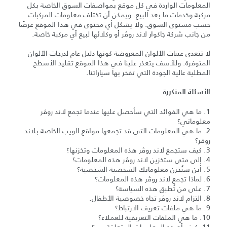
المعلومات الواردة في كل موقع بمواصفات السوق الخاصة بكل
مركبة وخدمات ما بعد البيع. ويمكن أن تختلف معلومات المركبات
حسب مستوى السوق. ولا يشكل أي محتوى في هذا الموقع عرضًا
من جانب شركة جاكوار لاند روڤر أو وكلائها لبيع أي مركبة خاصة.
لا تتعدى عينات الألوان المعروضة كونها دليل عام لدرجات الألوان
المتوفرة. وللأسف يتعذر علينا في هذا الموقع تقليد الأسطح
المطلية عالية الجودة التي تفخر بها سياراتنا.
الأسئلة المتكررة
1. ما هي الفوائد التي سأحصل عليها عندما تجمع لاند روڤر
معلوماتي؟
2. ما هي المعلومات التي قد تجمعها مواقع الويب الخاصة بلاند
روڤر؟
3. كيف ستجمع لاند روڤر هذه المعلومات وتخزنها؟
4. إلى متى ستخزين لاند روڤر هذه المعلومات؟
5. أين ستُخزن معلوماتك الشخصية الشخصية؟
6. لماذا تجمع لاند روڤر هذه المعلومات؟
7. على من تُطبق هذه السياسة؟
8. التزام لاند روڤر تجاه خصوصية الأطفال.
9. ما هي ملفات تعريف الارتباط؟
10. ما هي الملفات التعريفية للعملاء؟