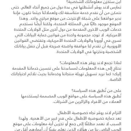
أين ستُخزن معلوماتك الشخصية؟
تمارس لاند روڤر أنشطتها في عدة دول من جميع أنحاء العالم. حتى
نتمكن من أن نقدم خدمة متناسقة لك ولعملائنا حيثما تكون، فإننا
ندير مواقعنا على شبكة الإنترنت من موقع مركزي واحد. وهذا
الموقع موجود حاليًا في المملكة المتحدة، ولكننا أيضًا نستخدم
خدمات الويب الأخرى المقدمة من دول أخرى مثل الولايات المتحدة
الأمريكية. لا توجد مجموعة واحدة من قوانين حماية البيانات التي
تسري في أوروبا والولايات المتحدة الأمريكية، وتقتضي القوانين
الأوروبية أن تقدم لنا موافقة واضحة صريحة قبل أن ننقل بياناتك
الشخصية ونخزنها في الولايات المتحدة.
لماذا تجمع لاند روڤر هذه المعلومات؟
نحتاج إلى هذه المعلومات لمساعدتنا على تحسين خدماتنا المقدمة
إليك؛ كما نريد تسهيل تهيئة منتجاتنا وخدماتنا بحيث تلائم احتياجاتك
الخاصة.
على من تُطبق هذه السياسة؟
تُطبق هذه السياسة على مواقع الويب المصممة ليستخدمها
العملاء من الأفراد والزائرين من الشركات.
التزام لاند روڤر تجاه خصوصية الأطفال
تعد حماية خصوصية الأطفال على قدرٍ كبير من الأهمية. ولهذا
السبب لا نعمد مطلقًا إلى جمع أو تخزين أية معلومات على موقع
الويب الخاص بنا من هؤلاء الذين نعلم يقينًا أن أعمارهم أقل من