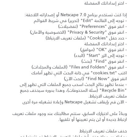
- اختر إعداداتك المفضلة
إذا كنت تستخدم برنامج Netscape 7.0 أو إصداراته اللاحقة:
- توجه إلى القائمة "Edit" (تحرير) في شريط القوائم
- انقر فوق "Preferences" (تفضيلات)
- انقر فوق "Privacy & Security" (الخصوصية والأمان)
- حدد حقل "Cookies" (ملفات تعريف الارتباط)
- اختر إعداداتك المفضلة
- انقر فوق "OK" (موافق)
- توجه إلى الزر "Start" (البدء)
- انقر فوق "Find" (بحث)
- انقر فوق "Files and Folders" (الملفات والمجلدات)
اكتب "cookies.txt" في خانة البحث التي تظهر أمامك
انقر فوق "Find Now" (ابحث الآن)
- عندما تظهر نتائج البحث اسحب جميع الملفات التي تظهر إلى
"Recycle Bin" (سلة المحذوفات)، وهذا بدوره سيحذف جميع
ملفات تعريف الارتباط.
- الآن قم بإيقاف تشغيل Netscape وإعادة تشغيله مرة أخرى
وبناءً على اختيارك السابق، ستتم مطالبتك عند وجود ملفات تعريف
ارتباط جديدة أو لن يتم تعيينها أو تلقيها.
حذف ملفات تعريف الارتباط
يمكنك بسهولة حذف أية ملفات لتعريف الارتباط تم تثبيتها في