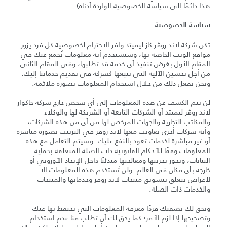
هذا دائمًا إلى سياسة الخصوصية الواردة أدناه).
سياسة الخصوصية
تكن شركة لاند روڤر كاز ليميتد وافر الاحترام لخصوصية كل فرد يزور
مواقع الويب الخاصة بها، وستستخدم أية معلومات تُجمع عنك في
المقام الأول بغرض تنفيذ أي خدمة قد تطلبها، وفي المقام الثاني
من أجل تحسين الآلية التي نتبعها كشركة في تقديم خدماتنا إليك.
ونحن نفعل ذلك من خلال استخدام المعلومات بصورة ملائمة.
لن يتم الكشف عن هذه المعلومات إلى أي شخص خارج شركة جاكوار
لاند روڤر ليميتد أو الشركات التابعة أو الشريكة لها والوكلاء
والمكاتب التجارية والجهات المرخص لها من أي من هذه الشركات،
وأية شركات أخرى تعاونت معها لاند روڤر في الترتيب بصورة مباشرة
أو غير مباشرة لخدمات تعود بالنفع عليك. وسيتم التعامل مع هذه
المعلومات وفقًا للأحكام القانونية ذات الصلة المتعلقة بحماية
البيانات، ويجوز تخزينها ومعالجتها مبدئيًا داخل الإتحاد الأوروبي أو
خارجه بأي مكان في العالم. ولن تُستخدم هذه المعلومات إلا
لأغراض تتعلق بتسويق منتجات لاند روڤر وخدماتها والمنتجات
والخدمات ذات الصلة.
ويحق لك بصفتك فردًا معرفة المعلومات التي نحتفظ بها عنك
وتصحيحها إذا لزم الأمر؛ كما يحق لك أن تطلب منا عدم استخدام