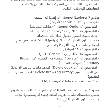
ملف تعريف الارتباط على المحرك الصلب الخاص بك، اتبع
التعليمات الإرشادية التالية:
برنامج Internet Explorer 7 أو إصداراته اللاحقة:
- توجه إلى القائمة "Tools" (أدوات)
- انقر فوق "Internet Options" (خيارات الإنترنت)
- انقر فوق علامة التبويب "Privacy" (الخصوصية)
- حرك شريط التمرير لاختيار إعداداتك المفضلة
- حدد مستوى الأمان "High" (مرتفع) إذا كنت ترغب في عدم
استلام ملفات تعريف الارتباط بعد الآن
- انقر فوق "OK" (موافق)
- انقر فوق علامة التبويب "General" (عام)
- انقر فوق الزر "Delete" (حذف) في القسم "Browsing
History" (محفوظات التصفح)
- انقر فوق الزر "Delete Cookies" (حذف ملفات تعريف الارتباط)
في الخيار المنبثق "Delete Browsing History" (حذف محفوظات
التصفح)
- هذا سيحذف جميع ملفات تعريف الارتباط
بمجرد قيامك بحذف هذه الملفات، لن يكون هناك المزيد منها، ولن
يرسل متصفحك ملفات تعريف ارتباط جديدة أو يستقبلها، وذلك
حسب مستوى الأمان الذي حددته.