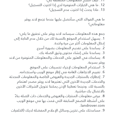
11. كيف أصحح المعلومات المتعلقة بي؟
12. ما هي الخيارات المتوفرة لدي إذا اخترت التسجيل؟
13. ماذا يحدث إذا اخترت عدم التسجيل؟
ما هي الفوائد التي سأحصل عليها عندما تجمع لاند روڤر
معلوماتي؟
جمع هذه المعلومات سيساعد لاند روڤر على تحقيق ما يلي؛
1. يسهل استخدام الموقع بالنسبة لك من خلال عدم الحاجة إلى
إدخال المعلومات أكثر من مرة واحدة.
2. يساعدنا على تقديم المعلومات بصورة أسرع.
3. يساعدنا على إنشاء محتوى وثيق الصلة بك.
4. يساعدك في العثور على الخدمات والمعلومات المتوفرة من لاند
روڤر بسرعة.
5. استخدام المعلومات لإجراء تحسينات على الموقع.
6. تقييم الاتجاهات العامة في إطار موقع الويب واستخدامه.
7. إخطارك بالمنتجات الجديدة والعروض الخاصة والمعلومات المحدثة
والخدمات الجديدة الأخرى التي تعتبرها لاند روڤر مصدر اهتمام
بالنسبة لك. وحينما تعطينا الإذن يمكننا تخويل الشركات الأخرى
بالاتصال بك مباشرة.
8. عرض معلومات المنتجات والعروض والخدمات ذات الصلة بناءً
على أنشطة التصفح السابقة التي قمت بها في موقع الويب
landrover.com.
9. مساعدتك على تخزين وسائل الإعلام المفضلة لديك (الخلفيات