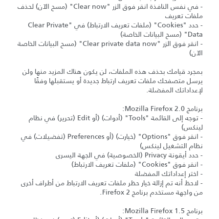
- في نفس النافذة انقر فوق الزر "Clear now" (مسح الآن) لحذف
ملفات تعريف
- حدد "Cookies" (ملفات تعريف الارتباط) في "Clear Private
Data" (مسح البيانات الخاصة)
- انقر فوق الزر "Clear private data now" (مسح البيانات الخاصة
الآن)
بمجرد قيامك بحذف هذه الملفات، لن يكون هناك المزيد منها ولن
يرسل متصفحك ملفات تعريف ارتباط جديدة أو يستقبلها وفقًا
لإعداداتك المفضلة.
برنامج Mozilla Firefox 2.0:
- توجه إلى القائمة "Tools" (أدوات) (أو Edit (تحرير) في نظام
لينكس)
- انقر فوق "Options" (خيارت) (أو Preferences (تفضيلات) في
نظام التشغيل لينكس)
- حدد أيقونة Privacy (الخصوصية) في الجهة اليسرى
- انقر فوق "Cookies" (ملفات تعريف الارتباط)
- اختر إعداداتك المفضلة
- لاحظ أنه تم إزالة خيار حظر ملفات تعريف الارتباط من أطراف أخرى
من واجهة مستخدم برنامج Firefox 2.
برنامج Mozilla Firefox 1.5: