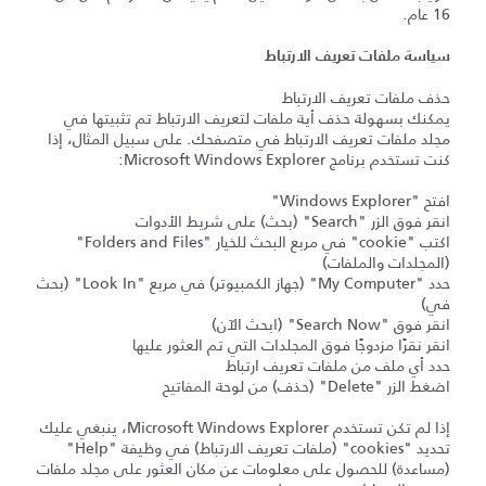
16 عام.
سياسة ملفات تعريف الارتباط
حذف ملفات تعريف الارتباط
يمكنك بسهولة حذف أية ملفات لتعريف الارتباط تم تثبيتها في
مجلد ملفات تعريف الارتباط في متصفحك. على سبيل المثال، إذا
كنت تستخدم برنامج Microsoft Windows Explorer:
افتح "Windows Explorer"
انقر فوق الزر "Search" (بحث) على شريط الأدوات
اكتب "cookie" في مربع البحث للخيار "Folders and Files"
(المجلدات والملفات)
حدد "My Computer" (جهاز الكمبيوتر) في مربع "Look In" (بحث
في)
انقر فوق "Search Now" (ابحث الآن)
انقر نقرًا مزدوجًا فوق المجلدات التي تم العثور عليها
حدد أي ملف من ملفات تعريف ارتباط
اضغط الزر "Delete" (حذف) من لوحة المفاتيح
إذا لم تكن تستخدم Microsoft Windows Explorer، ينبغي عليك
تحديد "cookies" (ملفات تعريف الارتباط) في وظيفة "Help"
(مساعدة) للحصول على معلومات عن مكان العثور على مجلد ملفات