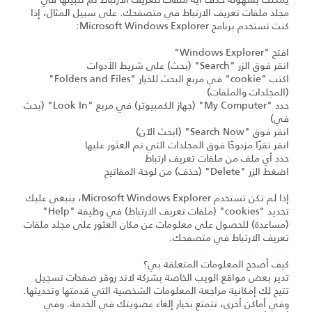
مجلد ملفات تعريف الارتباط في متصفحك. على سبيل المثال، إذا
كنت تستخدم برنامج Microsoft Windows Explorer:
افتح "Windows Explorer"
انقر فوق الزر "Search" (بحث) على شريط الأدوات
اكتب "cookie" في مربع البحث للخيار "Folders and Files"
(المجلدات والملفات)
حدد "My Computer" (جهاز الكمبيوتر) في مربع "Look In" (بحث
في)
انقر فوق "Search Now" (ابحث الآن)
انقر نقرًا مزدوجًا فوق المجلدات التي تم العثور عليها
حدد أي ملف من ملفات تعريف ارتباط
اضغط الزر "Delete" (حذف) من لوحة المفاتيح
إذا لم تكن تستخدم Microsoft Windows Explorer، ينبغي عليك
تحديد "cookies" (ملفات تعريف الارتباط) في وظيفة "Help"
(مساعدة) للحصول على معلومات عن مكان العثور على مجلد ملفات
تعريف الارتباط في متصفحك.
كيف أصحح المعلومات المتعلقة بي؟
تدير بعض مواقع الويب الخاصة بشركة لاند روڤر صفحات تسجيل
تتيح لك إمكانية مراجعة المعلومات الشخصية التي قدمتها وتحديثها.
وفي أماكن أخرى، تتمتع بخيار إلغاء عضويتك في الخدمة. وفي