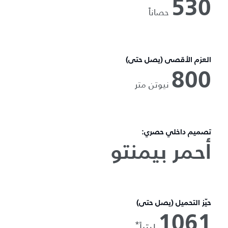
530
حصاناً
العزم الأقصى (يصل حتى)
800
نيوتن متر
تصميم داخلي حصري:
أحمر بيمنتو
حيّز التحميل (يصل حتى)
1061
*
ليتراً