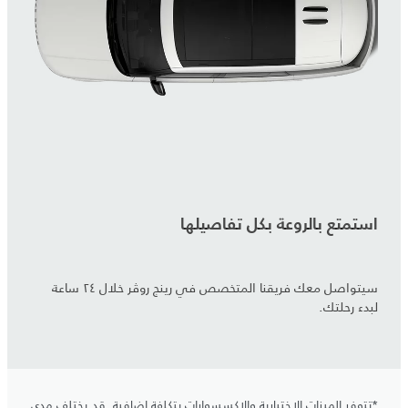
استمتع بالروعة بكل تفاصيلها
سيتواصل معك فريقنا المتخصص في رينج روڤر خلال ٢٤ ساعة
لبدء رحلتك.
*تتوفر الميزات الاختيارية والإكسسوارات بتكلفة إضافية. قد يختلف مدى