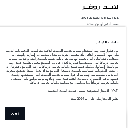
جاكوار لاند روڨر المحدودة: 2026
مصر, أم تي أي أوتو موتيف
تعكس الأوزان المذكورة مواصفات السيارة القياسية. سوف تؤثر الإكسسوارات وغيرها من
العناصر المثبتة بعد نقطة التصنيع في الحمولة. تأكد من عدم تجاوز الوزن الإجمالي للسيارة
والحد الأقصى لأحمال المحور عند تحميل السيارة بالإكسسوارات والركاب والسوائل والوقود
ملفات الكوكيز
والحمولة.
تود جاكوار لاند روڤر استخدام ملفات تعريف الارتباط الخاصة بك لتخزين المعلومات اللازمة
على جهاز الكمبيوتر الخاص بك لتحسين تجربة موقعنا وتمكيننا من إخبارك والإعلان عن
المعلومات والمواصفات والأسعار والألوان المذكورة على هذا الموقع قد تختلف من بلد إلى
منتجاتنا وخدماتنا، والتي نعتقد أنها قد تكون ذات أهمية بالنسبة إليك. واحد من ملفات
آخر، كما أنّها قد تتغير بدون إشعار مسبق. الرجاء التواصل مع وكيلنا المحلي للتأكد من توفّرها
تعريف الارتباط التي نستخدمها ضرورية لعدة أجزاء من الموقع للعمل بطريقة جيدة، وقد
والتحقق من الأسعار.
تم بالفعل إرسالها. يمكنك حذف جميع ملفات تعريف الارتباط من هذا الموقع وحظرها، إلا
إن النقص العالمي في أشباه الموصلات يؤثر حاليًا
أن بعض المكونات الأساسية بالنسبة لاشتغال الموقع قد لا تعمل بشكل صحيح. لمعرفة
ملاحظة مهمة حول الصور والمواصفات.
في مواصفات تصميم السيارات وتوفر الخيارات وتوقيتات التصاميم. هذا ظرف ديناميكي
المزيد عن إعلاناتنا عبر الإنترنت أو حول ملفات تعريف الارتباط التي نستخدمها وكيفية
للغاية، ونتيجة لذلك، قد لا تمثّل الصور المستخدَمة ضمن موقع الويب حاليًا المواصفات الحالية
حذفها، يرجى الرجوع إلى
سياسة الخصوصية
. عند الإغلاق، فإنك توافق على استخدام
بالكامل بالنسبة إلى الميزات والخيارات والحلية ومجموعات الألوان. يرجى استشارة وكيلك الذي
ملفات تعريف الارتباط بما يتماشى
مع سياسة ملفات تعريف الارتباط
.
سيتمكّن من تأكيد أي تقييدات حالية معك للسماح لك باتخاذ قرار مدروس
(VAT) الأسعار المعروضة تشمل ضريبة القيمة المضافة.
الأرقام المقدمة هي نتيجة لاختبارات المصنع الرسمية وفقاً لتشريعات الاتحاد الأوروبي. قد
يتباين استهلك الوقود الفعلي للمركبة عن ذلك المتحقق في تلك الاختبارات كما أن هذه
تطبق الأسعار على طرازات 2026 فقط.
الأرقام بغرض المقارنة فحسب.
نعم
عرض المزيد
ابحث عن وكيل