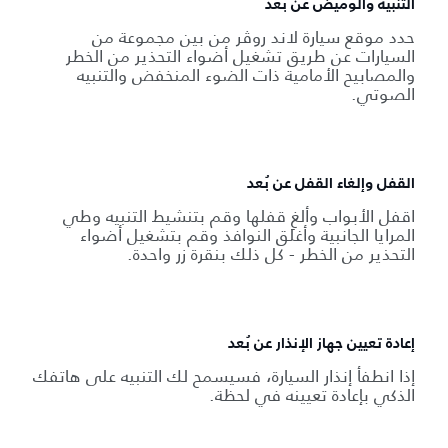
التنبيه والوميض عن بُعد
حدد موقع سيارة لاند روڤر من بين مجموعة من
السيارات عن طريق تشغيل أضواء التحذير من الخطر
والمصابيح الأمامية ذات الضوء المنخفض والتنبيه
الصوتي.
القفل وإلغاء القفل عن بُعد
اقفل الأبواب وألغِ قفلها وقم بتنشيط التنبيه وطي
المرايا الجانبية وأغلق النوافذ وقم بتشغيل أضواء
التحذير من الخطر - كل ذلك بنقرة زر واحدة.
إعادة تعيين جهاز الإنذار عن بُعد
إذا انطفأ إنذار السيارة، فسيسمح لك التنبيه على هاتفك
الذكي بإعادة تعيينه في لحظة.