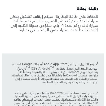
وظيفة الإيقاظ
للحفاظ على طاقة البطارية، سيتم إيقاف تشغيل بعض
ميزات التحكم عن بُعد غير الضرورية إذا لم تقم بقيادة
سيارة لاند روڤر لمدة 4 أيام. ستؤدي جدولة التنبيه إلى
إعادة تنشيط هذه الميزات في الوقت الذي تختاره.
1
تتوفر للتنزيل عبر متجر Apple App Store أو Google Play لمعظم
TM
TM
الهواتف الذكية التي تعمل بنظامي Android
وApple
iOS.
يتطلب تطبيق Remote من لاند روڤر اتصالاً بالشبكة وهاتفاً ذكياً
متوافقاً وحساب InControl واشتراكاً في تطبيق Remote. لمواصلة
استخدام الميزة ذات الصلة بعد فترة الاشتراك الأولية، ستحتاج إلى
تجديد اشتراكك ودفع رسوم التجديد المطبَّقة.
2
يستمر اعتماد ميزات نظام InControl وخياراته وتوفرها على وضع
السوق - راجع الوكيل للاطلاع على مدى توفرها في السوق المحلية
والشروط الكاملة لاستخدامها. تتطلب بعض الميزات استخدام بطاقة
SIM ملائمة مع عقد بيانات مناسب، ما يتطلب اشتراكاً آخر بعد مرور