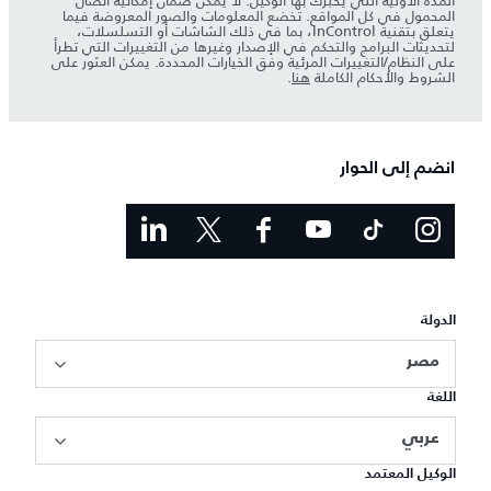
المدة الأولية التي يخبرك بها الوكيل. لا يمكن ضمان إمكانية اتصال
المحمول في كل المواقع. تخضع المعلومات والصور المعروضة فيما
يتعلق بتقنية InControl، بما في ذلك الشاشات أو التسلسلات،
لتحديثات البرامج والتحكم في الإصدار وغيرها من التغييرات التي تطرأ
على النظام/التغييرات المرئية وفق الخيارات المحددة. يمكن العثور على
الشروط والأحكام الكاملة
هنا
.
انضم إلى الحوار
الدولة
مصر
اللغة
عربي
الوكيل المعتمد