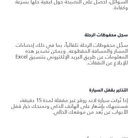
السوائل، احصل على النصيحة حول كيفية حلها بسرعة
وكفاءة.
سجل محفوظات الرحلة
سجِّل محفوظات الرحلة تلقائياً، بما في ذلك إحصاءات
المسار والمسافة المقطوعة. ويمكن تصدير هذه
المعلومات عن طريق البريد الإلكتروني بتنسيق Excel
للإبلاغ عن النفقات.
التذكير بقفل السيارة
إذا تُركت سيارة لاند روڤر غير مقفلة لمدة 15 دقيقة،
فسننبهك بإشعار على الهاتف الذكي ونمنحك خيار قفل
الأبواب عن بُعد من موقعك الحالي.