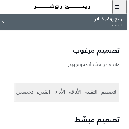
رينج روڤر ڤيلار
استكشف
تصميم مرغوب
ملاذ هادئ يجسّد أناقة رينج روڤر.
التصميم
التقنية
الأناقة
الأداء
القدرة
تخصيص
تصميم مبسّط