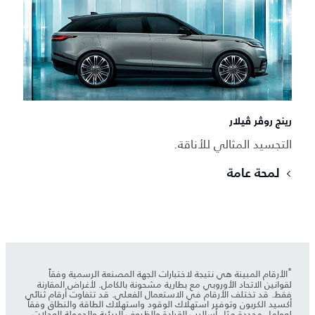
رينج روڤر ڤيلار
التجسيد المثالي للأناقة.
لمحة عامة
*
الأرقام المبينة هي نتيجة لاختبارات الجهة المصنعة الرسمية وفقاً
لقوانين الاتحاد الأوروبي مع بطارية مشحونة بالكامل. لأغراض المقارنة
فقط. قد تختلف الأرقام في الاستعمال الفعلي. قد تتفاوت أرقام ثنائي
أكسيد الكربون وتوفير استهلاك الوقود واستهلاك الطاقة والنطاق وفقاً
لعوامل محددة مثل أساليب القيادة والظروف البيئية والحمولة العجلات