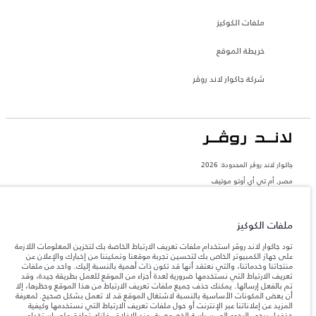
ملفات الكوكيز
خريطة الموقع
شركة جاكوار لاند روڤر
جاكوار لاند روڨر المحدودة: 2026
مصر, أم تي أي أوتو موتيف
تعكس الأوزان المذكورة مواصفات السيارة القياسية. سوف تؤثر الإكسسوارات وغيرها من
العناصر المثبتة بعد نقطة التصنيع في الحمولة. تأكد من عدم تجاوز الوزن الإجمالي للسيارة
والحد الأقصى لأحمال المحور عند تحميل السيارة بالإكسسوارات والركاب والسوائل والوقود
ملفات الكوكيز
والحمولة.
تود جاكوار لاند روڤر استخدام ملفات تعريف الارتباط الخاصة بك لتخزين المعلومات اللازمة
على جهاز الكمبيوتر الخاص بك لتحسين تجربة موقعنا وتمكيننا من إخبارك والإعلان عن
المعلومات والمواصفات والأسعار والألوان المذكورة على هذا الموقع قد تختلف من بلد إلى
منتجاتنا وخدماتنا، والتي نعتقد أنها قد تكون ذات أهمية بالنسبة إليك. واحد من ملفات
آخر، كما أنّها قد تتغير بدون إشعار مسبق. الرجاء التواصل مع وكيلنا المحلي للتأكد من توفّرها
تعريف الارتباط التي نستخدمها ضرورية لعدة أجزاء من الموقع للعمل بطريقة جيدة، وقد
والتحقق من الأسعار.
تم بالفعل إرسالها. يمكنك حذف جميع ملفات تعريف الارتباط من هذا الموقع وحظرها، إلا
إن النقص العالمي في أشباه الموصلات يؤثر حاليًا
أن بعض المكونات الأساسية بالنسبة لاشتغال الموقع قد لا تعمل بشكل صحيح. لمعرفة
ملاحظة مهمة حول الصور والمواصفات.
في مواصفات تصميم السيارات وتوفر الخيارات وتوقيتات التصاميم. هذا ظرف ديناميكي
المزيد عن إعلاناتنا عبر الإنترنت أو حول ملفات تعريف الارتباط التي نستخدمها وكيفية
للغاية، ونتيجة لذلك، قد لا تمثّل الصور المستخدَمة ضمن موقع الويب حاليًا المواصفات الحالية
حذفها، يرجى الرجوع إلى
سياسة الخصوصية
. عند الإغلاق، فإنك توافق على استخدام