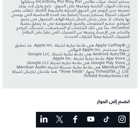
يستمر اعتماد ميزات نظامي Pivi وPivi Pro وInControl وخياراتها
وخدمات الجهات الخارجية وتوفرها على السوق - راجع وكيل لاند روڤر
لمعرفة مدى التوفر في السوق المحلية والشروط الكاملة. تتطلب بعض
الميزات اشتراكًا يستلزم تجديدًا إضافيًا بعد المدة الأساسية التي يوصي
بها وكيلك. لا يمكن ضمان اتصال شبكة الهاتف المحمول في جميع
المواقع. تخضع المعلومات والصور المعروضة في ما يتعلق بتقنية
InControl، بما في ذلك الشاشات أو التسلسلات، لتحديثات البرامج
والتحكم في الإصدار وغيرها من التغييرات التي تطرأ على النظام/
التغييرات المرئية وفقاً للخيارات المحددة.
إن Apple CarPlay®‎ هي علامة تجارية لشركة Apple Inc.‎. قد تنطبق
شروط مستخدم Apple Inc.‎ النهائي.
إن Android AutoTM‎ هي علامة تجارية لشركة Google LLC.‎
إن App Store علامة تجارية لشركة Apple Inc.‎.
إن Google Play Store هي علامة تجارية لشركة Google LLC.
إن MeridianTM‎ هي علامة تجارية مسجلة لشركة Meridian Audio
Ltd.‎. إن TrifieldTM‎ وجهاز "three fields" هما علامتان تجاريتان لشركة
Trifield Productions Ltd.‎.
انضم إلى الحوار