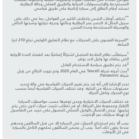
المستخدمة والإكسسوارات المركّبة والطريق الفعلي وحالة البطارية.
تستند أرقام النطاق إلى سيارة إنتاجية على طريق قياسي.
**
تختلف أوقات الشحن باختلاف الكثير من العوامل، بما في ذلك على
سبيل المثال لا الحصر عمر البطارية وحالتها ودرجة حرارتها وشحنها الحالي
والوسيلة المستخدمة ومدة الشحن.
^السرعة القصوى على المحركات مع نظام التعليق اللولبي تبلغ 210 كم/
الساعة.
1
سيتطلّب نظام الملاحة المتصل اشتراكًا إضافيًا بعد انقضاء المدة الأولية
التي يبلغك بها وكيل لاند روڤر.
2
قد يتم تطبيق سياسة الاستخدام العادل.
3
بحث أجرته شركة Texcell في العام 2020 وتم تزويد النتائج من قِبل
شركة Panasonic.
تجدر الإشارة إلى أنه قد يتم تغيير الميزات القياسية في حالة تحديد
مستويات بديلة من الحلية. وقد تختلف الميزات القياسية أيضاً بحسب
نوع المحرك وناقل الحركة.
قد تختلف الميزات الاختيارية ومدى توفرها حسب مواصفات السيارة
(الطراز ومجموعة نقل الحركة)، أو قد تتطلب تثبيت ميزات أخرى حتى يتم
تركيبها. يُرجى الاتصال بالوكيل المحلّي للحصول على مزيد من التفاصيل
أو تهيئة سيارتك عبر الإنترنت.
يجب ألا يتم استخدام الميزات في السيارة إلا من قبل السائقين وحدهم
عندما يكون ذلك آمناً. يجب أن يضمن السائقون تحكمهم الكامل بالسيارة
في كل الأوقات.