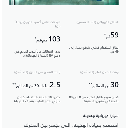
النطاق الكهربائي (الحد الأقصى)
انبعاثات ثناني أكسيد الكربون (ابتداءً
من)
59
*
كم
103
*
جم/كم
نطاق استخدام فعلي متوقع يصل إلى
49 كم.
بدون انبعاثات من أنبوب العادم في
وضع EV (السيارة الكهربائية).
وقت الشحن العام (ابتداءً من)
وقت الشحن في المنزل (ابتداءً من)
2.5
30
**
**
من الدقائق
ساعات30من الدقائق
شحن سريع بالتيار المتردد من 0 إلى 80
حتى 100 بالمائة باستخدام شاحن
بالمئة في غضون 30 دقيقة.
منزلي بالتيار المتردد بقدرة 7 كيلوواط.
سيارة كهربائية وهجينة
استمتع بقيادة الهجينة. التي تجمع بين المحرك