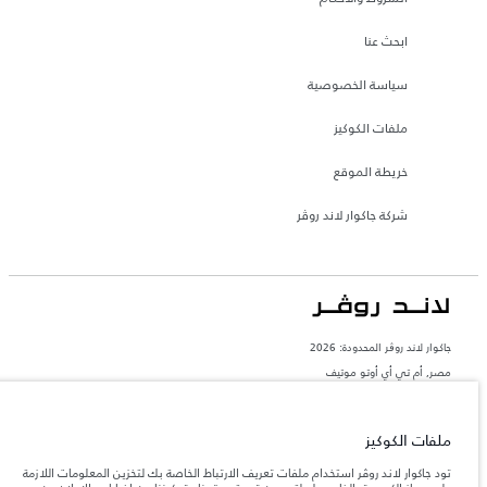
ابحث عنا
سياسة الخصوصية
ملفات الكوكيز
خريطة الموقع
شركة جاكوار لاند روڤر
جاكوار لاند روڨر المحدودة: 2026
مصر, أم تي أي أوتو موتيف
تعكس الأوزان المذكورة مواصفات السيارة القياسية. سوف تؤثر الإكسسوارات وغيرها من
العناصر المثبتة بعد نقطة التصنيع في الحمولة. تأكد من عدم تجاوز الوزن الإجمالي للسيارة
والحد الأقصى لأحمال المحور عند تحميل السيارة بالإكسسوارات والركاب والسوائل والوقود
ملفات الكوكيز
والحمولة.
تود جاكوار لاند روڤر استخدام ملفات تعريف الارتباط الخاصة بك لتخزين المعلومات اللازمة