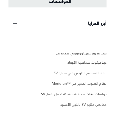
المواصفات
أبرز المزايا
ميزات رينج روڤر سبورت أوتوبيوغرافي، بالإضافة إلى:
مي
ديناميكيات سداسية الأبعاد
غ
باقة التصميم الخارجي في سيارة SV
أ
نظام الصوت المميز من Meridian™‎
مقا
دواسات عتبات معدنية مضيئة تحمل شعار SV
ب
مقابض مكابح SV باللون الأسود
ظهر