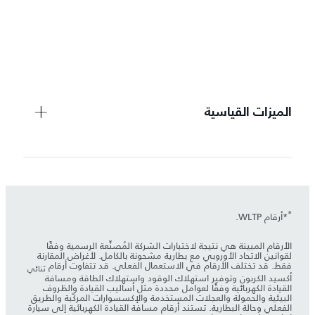
ت
م
الميزات القياسية
*
*أرقام WLTP.
الأرقام المبينة هي نتيجة لاختبارات الشركة المُصنِّعة الرسمية وفقًا
لقوانين الاتحاد الأوروبي مع بطارية مشحونة بالكامل. لأغراض المقارنة
فقط. قد تختلف الأرقام في الاستعمال الفعلي. قد تتفاوت أرقام
ثنائي
أكسيد الكربون وتوفير استهلاك الوقود واستهلاك الطاقة ومسافة
القيادة الكهربائية وفقًا لعوامل محددة مثل أساليب القيادة والظروف
البيئية والحمولة والعجلات المستخدمة والإكسسوارات المركّبة والطريق
الفعلي وحالة البطارية. تستند أرقام مسافة القيادة الكهربائية إلى سيارة