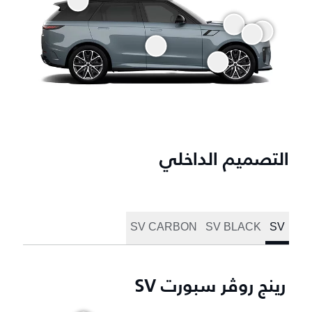
التصميم الداخلي
SV CARBON
SV BLACK
SV
رينج روڤر سبورت SV