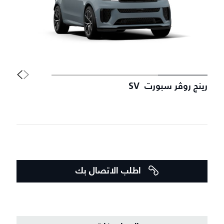
رينج روڤر سبورت SV
سي
اطلب الاتصال بك