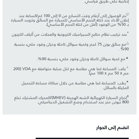
إنتاجية على طريق قياسي.
▽
تم الوصول إلى أرقام وقت التسارع من 0 إلى 100 كم/الساعة عند
إعلان الأداء عند كتلة الحجم الأساسي للسيارة مع السائق وتزويد السيارة
بـ 50% من الوقود (أقل من كتلة الحجم الأساسي).
*
عند تركيب نظام مكابح السيراميك الكربونية والعجلات من ألياف الكربون
△
مع سائق بوزن 75 كجم وكمية سوائل كاملة وخزان وقود مليء بنسبة
90%.
▲
مع كمية سوائل كاملة وخزان وقود مليء بنسبة 90%.
✧
جاف: المساحة كما هي مقاسة مع كتل صلبة متوافقة مع VDA (‏200
مم x ‏50 مم x ‏100 مم).
✦
رطب: المساحة كما هي مقاسة من خلال محاكاة مساحة التحميل
المليئة بالسائل.
‡
إخراج السيارة الكهربائية الشبه الهجينة (MHEV)/المحرك المشترك تبلغ
800 نيوتن متر عند استخدام وضع التشغيل الديناميكي.
انضم إلى الحوار