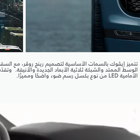
تتميز إيڤوك بالسمات الأساسية لتصميم رينج روڤر، مع الس
الوسط الممتد والشبكة ثلاثية الأبعاد الجديدة والأنيقة. وتقدّ
الأمامية LED من نوع بكسل رسم ضوء واضحًا ومميزًا.