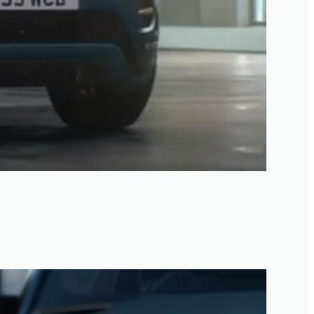
3
/
1