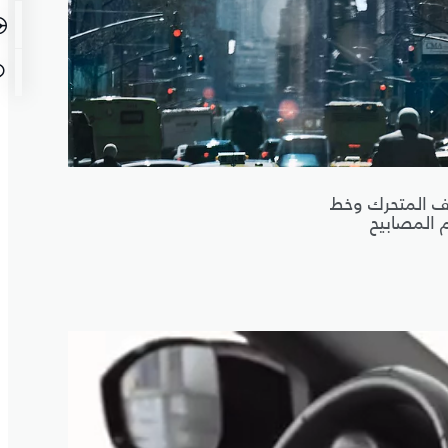
قف المتحرك وخط
م المصابيح
انتباه 