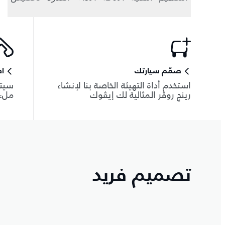
صمّم سيارتك
اط
استخدم أداة التهيئة الخاصة بنا لإنشاء
سيتم
رينج روڤر المثالية لك إيڤوك
ملء 
تصميم فريد