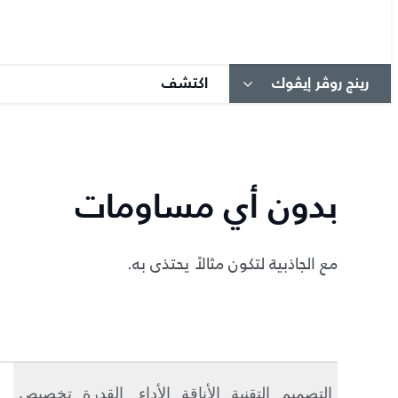
رينج روڤر إيڤوك
اكتشف
بدون أي مساومات
مع الجاذبية لتكون مثالاً يحتذى به.
التصميم
التقنية
الأناقة
الأداء
القدرة
تخصيص