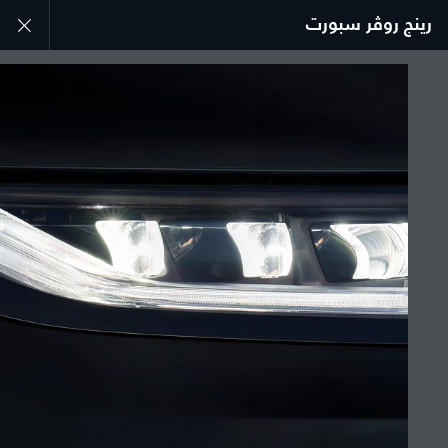
رينج روڤر سبورت
استكشف سيارة رينج روڤر سبورت
المعرض
انضم إلى الحوار
الدولة
مصر
اللغة
عربي
الوكيل المعتمد