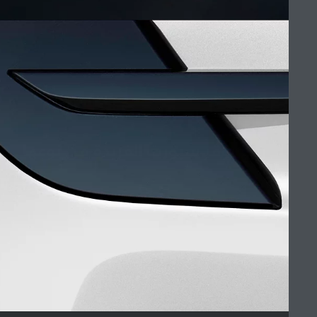
معرض مبيعات جوزيف تيتو - أم تي أي أوتو موتيف
ابحث عن وكالاتنا
الوظائف
الشروط والأحكام
رينج روڤر سبورت الفريدة من نوعها
ابحث عنا
سياسة الخصوصية
(9)
ملفات الكوكيز
خريطة الموقع
شركة جاكوار لاند روڤر