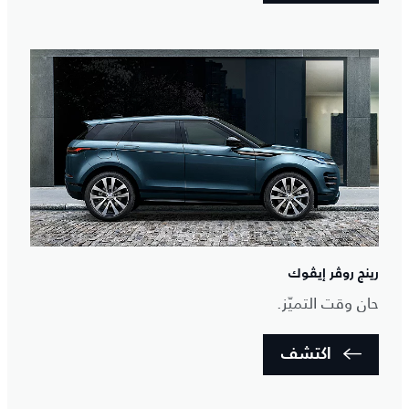
رينج روڤر إيڤوك
حان وقت التميّز.
اكتشف