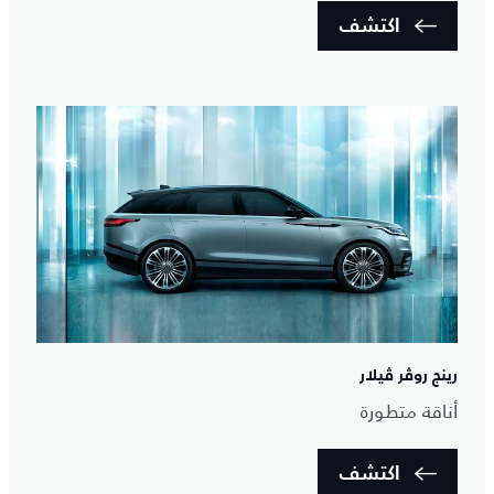
اكتشف
رينج روڤر ڤيلار
أناقة متطورة
اكتشف