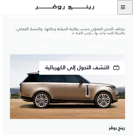
يختلف المدى الفعلي حسب بطارية المركبة وحالتها، والمسار الفعلي،
والبيئة المحيطة، وأسلوب القيادة.
رينج روڤر الهجينة الكهربائية
متوفرة في جميع الطرازات، مع مدى كهربائي بالكامل يصل إلى
117 كم.
اكتشف التحول إلى الكهربائية
رينج روڤر