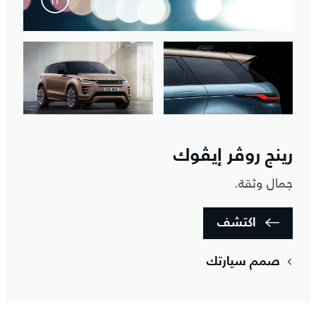
رينج روڤر إيڤوك
جمال وثقة.
اكتشف
صمم سيارتك