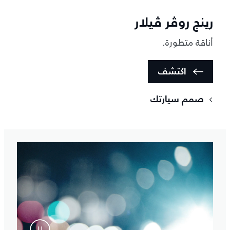
رينج روڤر ڤيلار
أناقة متطورة.
اكتشف
صمم سيارتك