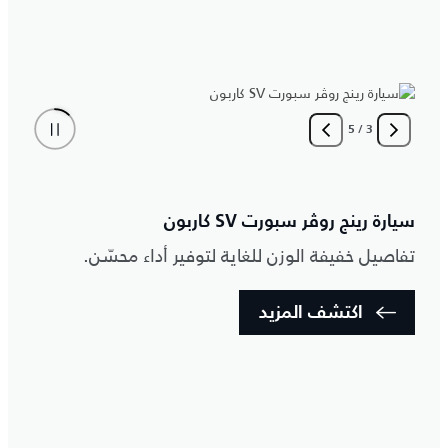
5
/
3
ر
سيارة رينج روڤر سبورت SV كاربون
م
ع
تفاصيل خفيفة الوزن للغاية لتوفير أداء محسّن.
ف
اكتشف المزيد