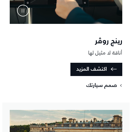
رينج روڤر
أناقة لا مثيل لها
اكتشف المزيد
صمم سيارتك