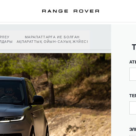
РЛЕУ
МАРАПАТТАРҒА ИЕ БОЛҒАН
ЛДАРЫ
АҚПАРАТТЫҚ ОЙЫН-САУЫҚ ЖҮЙЕСІ
АТ
ТЕ
ЭЛ