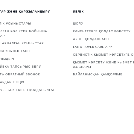
ТАР ЖӘНЕ ҚАРЖЫЛАНДЫРУ
ИЕЛІК
ЛІК ҰСЫНЫСТАРЫ
ШОЛУ
ЛҒАН КӨЛІКТЕР БОЙЫНША
КЛИЕНТТЕРГЕ ҚОЛДАУ КӨРСЕТУ
ТАР
ARDHI ҚОЛДАНБАСЫ
Е АРНАЛҒАН ҰСЫНЫСТАР
LAND ROVER CARE APP
ИЯ ҰСЫНЫСТАРЫ
СЕРВИСТІК ҚЫЗМЕТ КӨРСЕТУГЕ 
НІМДЕРІ
ҚЫЗМЕТ КӨРСЕТУ ЖӘНЕ ҚЫЗМЕТ 
АЙВҚА ТАПСЫРЫС БЕРУ
ЖОСПАРЫ
ТЬ ОБРАТНЫЙ ЗВОНОК
БАЙЛАНЫСҚАН ҚАМҚОРЛЫҚ
АРДАР ЕТІҢІЗ
OVER БЕКІТІЛГЕН ҚОЛДАНЫЛҒАН