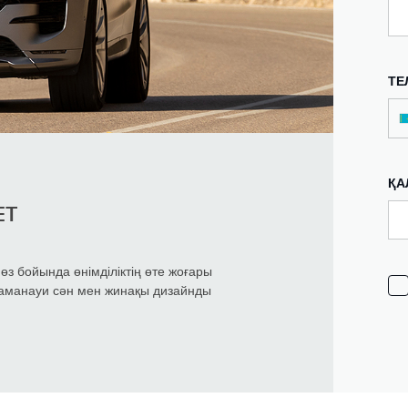
ТЕ
ҚА
ЕТ
 өз бойында өнімділіктің өте жоғары
заманауи сән мен жинақы дизайнды