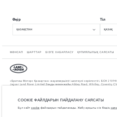
Өңір
Тіл
ҚАЗАҚСТАН
ҚАЗАҚ
МӘНСАП
ШАРТТАР
БІЗГЕ ХАБАРЛАСУ
ҚҰПИЯЛЫЛЫҚ САЯСАТЫ
«Бритиш Моторс Қазақстан» жауапкершілігі шектеулі серіктестігі, БСН 210
Jaguar Land Rover Limited:Заңды мекенжайы:Abbey Road, Whitley, Coventry 
нақты отын шығыны осындай сынақтар кезінде алынған нәтижелерден өзгеше
өзгеше болуы мүмкін және алдын ала ескертпестен өзгертілуі мүмкін.Өнім жә
Көрсетілген салмақтар автокөліктің стандартты сипаттамасына сәйкес келед
COOKIE ФАЙЛДАРЫН ПАЙДАЛАНУ САЯСАТЫ
сұйықтықтармен, жанармаймен және пайдалы жүктемемен жүктелгенде, оның 
Бұл сайт
cookie
файлдарын пайдаланады. Жабу арқылы сіз біздің
сая
Суреттер мен сипаттамалар бойынша маңызды ескертпе.
Қазіргі уақытта
Бұл өте динамикалық жағдай, осыған байланысты қазіргі уақытта веб-сайтт
жасау үшін кез келген ағымдағы шектеулерді растай алатын сатушымен кеңе