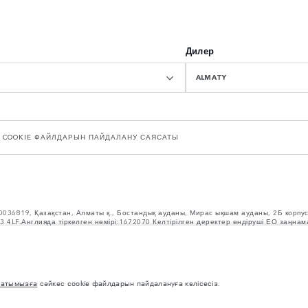
Дилер
ALMATY
COOKIE ФАЙЛДАРЫН ПАЙДАЛАНУ САЯСАТЫ
940036819, Қазақстан, Алматы қ., Бостандық ауданы, Мирас ықшам ауданы, 2Б корпу
CV3 4LF.Англияда тіркелген нөмірі:1672070 Келтірілген деректер өндіруші ЕО заңна
 болуы мүмкін және бұл мәндер тек салыстыру үшін берілген.Осы сайттағы ақпар
не баға туралы ақпарат алу үшін өңіріңіздегі жергілікті дилерге хабарласып нақты
і. Өндірілгеннен кейін орнатылған керек-жарақтар мен өзге де қондырғылар жүк кө
рұқсат етілген максималды массасы және максималды осьтік жүктемесі шамадан асы
сатымызға
сәйкес cookie файлдарын пайдалануға келісесіз.
 жартылай өткізгіштердің әлемдік тапшылығы автокөліктерді құрастыру сипаттамала
а қолданылған суреттер мүмкіндіктердің, опциялардың, әрлеудің және түс схемала
сіңіз.