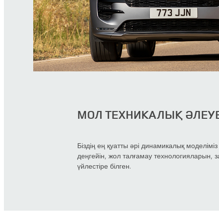
МОЛ ТЕХНИКАЛЫҚ ӘЛЕУ
Біздің ең қуатты әрі динамикалық моделіміз
деңгейін, жол талғамау технологияларын, 
үйлестіре білген.