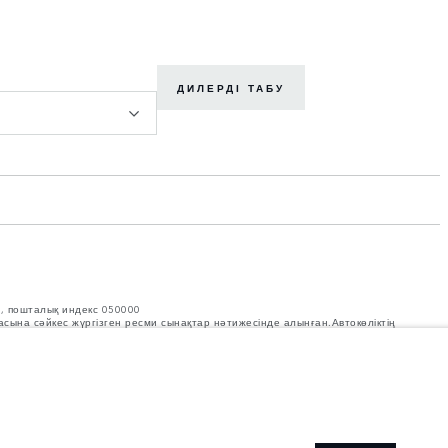
ДИЛЕРДІ ТАБУ
с, пошталық индекс 050000
масына сәйкес жүргізген ресми сынақтар нәтижесінде алынған.Автокөліктің
ат, техникалық сипаттамалар, бағалар мен түстер нарыққа байланысты
лаңыз.
теру қабілетіне әсер етеді. Автокөлік керек-жарақтарымен, жолаушылармен,
п кетпегеніне көз жеткізіңіз.
рына, опциялардың қолжетімділігіне және құрастыру уақытына әсер етуде.
рының ағымдағы сипаттамаларын толық көрсетпеуі мүмкін. Дұрыс таңдау