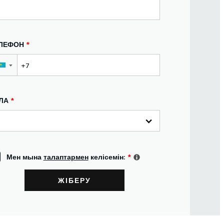
ЛЕФОН
*
▼
ЛА
*
Мен мына
талаптармен
келісемін:
*