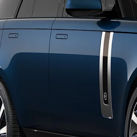
КОЛЛЕКЦ
АРНАЙЫ АВТОКӨЛІКТЕРМЕН ЖАСАЛАТЫН
ҚАРЖЫ Ө
ОПЕРАЦИЯЛАР
ТЕСТ-ДР
ЗАПРОСИ
МЕНІ ХАБ
RANGE R
Өңір
Тіл
ҚАЗАҚСТАН
ҚАЗАҚ