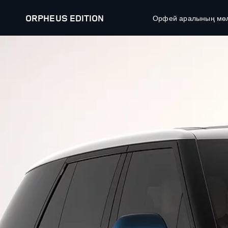
ORPHEUS EDITION
Орфей аралының мөлд
ЗЕРТТЕУ SV
ORPHEUS EDITION
БІЗДІҢ АВТОКӨЛІКТЕР
ҰСЫНЫС
RANGE ROVER
ЖАҢА КӨ
RANGE ROVER SPORT
ҚОЛДАНЫ
ҰСЫНЫС
RANGE ROVER VELAR
ИЕЛЕРІН
RANGE ROVER EVOQUE