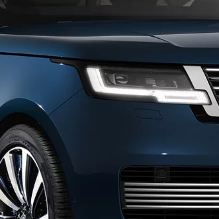
ИЯ ҰСЫНЫСТАРЫ
СЕРВИСТІК ҚЫЗМЕТ КӨРСЕТУГЕ 
НІМДЕРІ
ҚЫЗМЕТ КӨРСЕТУ ЖӘНЕ ҚЫЗМЕТ 
АЙВҚА ТАПСЫРЫС БЕРУ
ЖОСПАРЫ
ТЬ ОБРАТНЫЙ ЗВОНОК
БАЙЛАНЫСҚАН ҚАМҚОРЛЫҚ
АРДАР ЕТІҢІЗ
OVER БЕКІТІЛГЕН ҚОЛДАНЫЛҒАН
Дилер
ALMATY