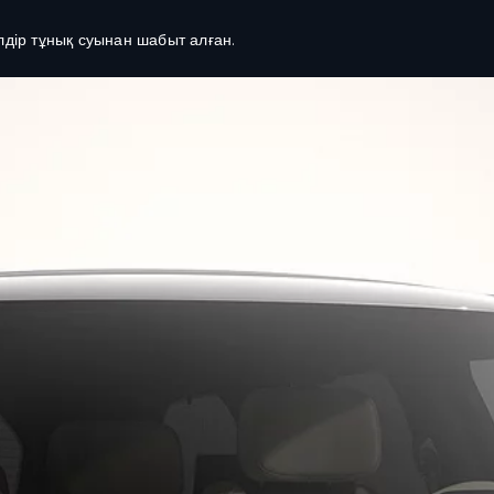
ір тұнық суынан шабыт алған.
ТАР ЖӘНЕ ҚАРЖЫЛАНДЫРУ
ИЕЛІК
ЛІК ҰСЫНЫСТАРЫ
ШОЛУ
ЛҒАН КӨЛІКТЕР БОЙЫНША
КЛИЕНТТЕРГЕ ҚОЛДАУ КӨРСЕТУ
ТАР
ARDHI ҚОЛДАНБАСЫ
Е АРНАЛҒАН ҰСЫНЫСТАР
LAND ROVER CARE APP