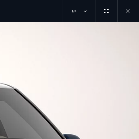
1/4
БІЗДІҢ
ӘҢГІМЕГЕ ҚОСЫЛУ
БРЕНДТЕР
RANGE ROVER
INSTAGRAM
DEFENDER
DISCOVERY
TIKTOK