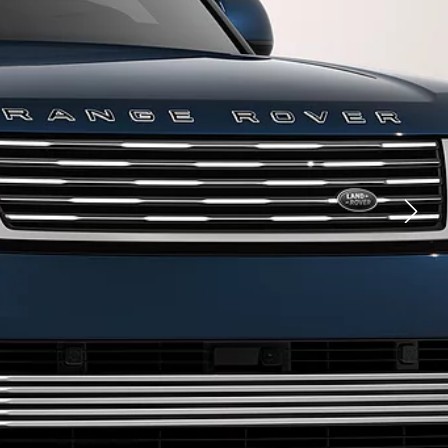
JAGUAR
ОНЛАЙН ЖАЗЫЛУ
КӨРСЕТУ
YOUTUBE
FACEBOOK
X
LINKEDIN
ДИЛЕРДІ ТАБУ