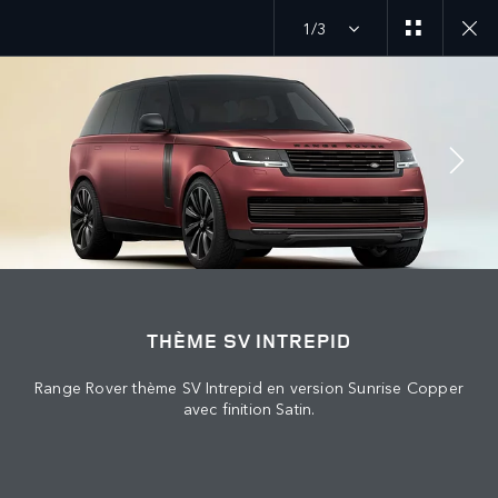
1/3
SUIVEZ LA CONVERSATION
Marché
THÈME SV INTREPID
ALGÉRIE
Range Rover thème SV Intrepid en version Sunrise Copper
Langue
avec finition Satin.
FRANÇAIS
Détaillant