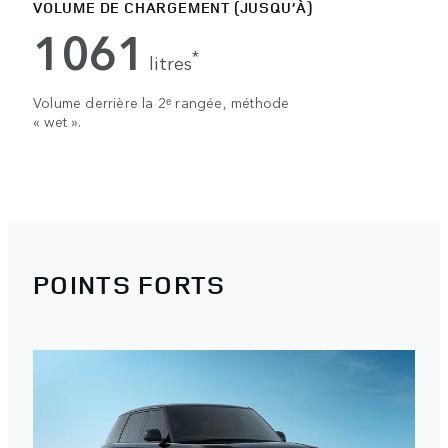
VOLUME DE CHARGEMENT (JUSQU’À)
1061
*
litres
Volume derrière la 2ᵉ rangée, méthode
« wet ».
POINTS FORTS