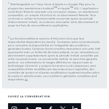
1
Téléchargeable sur l'App Store d'Apple ou Google Play pour la
TM
TM
plupart des smartphones Android
et Apple
iOS. L'application
Land Rover Remote nécessite une connexion réseau, un smartphone
compatible, un compte InControl et un abonnement Remote. Pour
continuer à utiliser la fonctionnalité concernée après sa période
d'abonnement initiale, vous devrez renouveler votre abonnement et
payer les frais de renouvellement applicables.
2
Les fonctionnalités et options d'InControl ainsi que leur
disponibilité dépendent du marché. Contactez votre concessionnaire
pour connaître la disponibilité et l'intégralité des conditions
générales locales. Certaines fonctionnalités nécessitent une carte SIM
appropriée avec un forfait de données adapté, ce qui nécessitera un
abonnement supplémentaire après la période initiale conseillée par
votre concessionnaire. La connectivité mobile ne peut être garantie
partout. Les informations et images affichées en rapport avec la
technologie InControl, y compris les écrans ou les séquences, sont
susceptibles d'être modifiées par des mises à jour logicielles, des
contrôles de version et d'autres modifications système/visuelles selon
les options sélectionnées. Les conditions générales complètes sont
disponibles
ici
.
SUIVEZ LA CONVERSATION