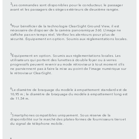
3
Les commandes sont disponibles pour le conducteur, le passager
avant et les passagers des sièges extérieurs de deuxième rangée.
4
Pour bénéficier de la technologie ClearSight Ground View, il est
nécessaire de disposer de la caméra panoramique 360. L’image ne
s’affiche pas en temps réel. Vérifiez les alentours pour plus de
sécurité. Équipement en option. Soumis aux réglementations locales.
5
Équipement en option. Soumis aux réglementations locales. Les
utilisateurs qui portent des lunettes à double foyer ou à verres
progressifs peuvent revenir au mode rétroviseur à tout moment s’ils
ne parviennent pas à faire la mise au point de l’image numérique sur
le rétroviseur ClearSight.
6
Le diamètre de braquage du modèle à empattement standard est de
10,95 m ; le diamètre de braquage du modèle à empattement long est
de 11,54 m.
7
Smartphones compatibles uniquement. Sous réserve de la
disponibilité sur le marché des plates-formes de fournisseurs tiers et
du signal de téléphone mobile.
8