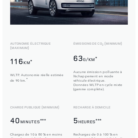
AUTONOMIE ÉLECTRIQUE
ÉMISSIONS DE CO
(MINIMUM)
2
(MAXIMUM)
63
*
116
G/KM
*
KM
Aucune émission polluante à
WLTP. Autonomie réelle estimée
l’échappement en mode
*
de 90 km.
véhicule électrique.
Données WLTP en cycle mixte
(gamme complète).
CHARGE PUBLIQUE (MINIMUM)
RECHARGE À DOMICILE
40
5
***
***
MINUTES
HEURES
Chargez de 10 à 80 % en moins
Rechargez de 0 à 100 % en