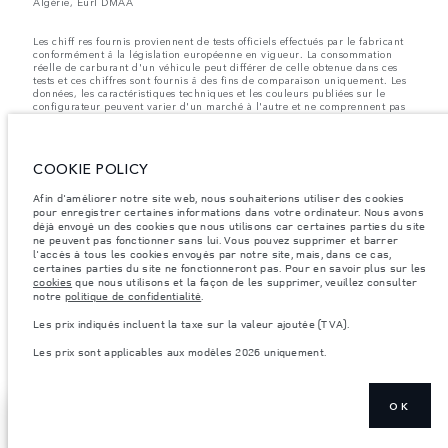
Algérie, Eurl DMAA
Les chiff res fournis proviennent de tests officiels effectués par le fabricant
conformément å la législation européenne en vigueur. La consommation
réelle de carburant d'un véhicule peut différer de celle obtenue dans ces
tests et ces chiffres sont fournis å des fins de comparaison uniquement. Les
données, les caractéristiques techniques et les couleurs publiées sur le
configurateur peuvent varier d'un marché à l'autre et ne comprennent pas
de prix. Veuillez consulter votre concessionnaire pour des informations sur
la disponibilité et les prix.
Les poids indiqués correspondent à des spécifications de véhicule standard.
COOKIE POLICY
Les accessoires et autres éléments montés après le point de fabrication
affecteront la charge utile. Assurez-vous que le poids total en charge du
véhicule, les charges maximales par essieu et la charge utile ne sont pas
Afin d'améliorer notre site web, nous souhaiterions utiliser des cookies
dépassés lorsque vous chargez des accessoires, des occupants, des liquides
pour enregistrer certaines informations dans votre ordinateur. Nous avons
et des carburants.
déjà envoyé un des cookies que nous utilisons car certaines parties du site
ne peuvent pas fonctionner sans lui. Vous pouvez supprimer et barrer
Remarque importante sur les images et les spécifications.
La pénurie
l'accès à tous les cookies envoyés par notre site, mais, dans ce cas,
mondiale de semi-conducteurs affecte actuellement les spécifications de
certaines parties du site ne fonctionneront pas. Pour en savoir plus sur les
construction des véhicules, la disponibilité des options et les délais de
cookies
que nous utilisons et la façon de les supprimer, veuillez consulter
construction. Cette situation s’avère très fluctuante, et par conséquent, les
notre
politique de confidentialité
.
images utilisées actuellement sur le site Web peuvent ne pas refléter
entièrement les spécifications actuelles en ce qui concerne les
Les prix indiqués incluent la taxe sur la valeur ajoutée (TVA).
caractéristiques, les options, les finitions et les combinaisons de couleurs.
Veuillez consulter votre concessionnaire pour avoir confirmation des
Les prix sont applicables aux modèles 2026 uniquement.
restrictions actuelles et faire un choix éclairé
OK
TROUVER UN CONCESSIONNAIRE