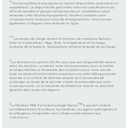
**
Fonctionnalités et accessoires en option disponibles moyennant un
supplément. La disponibilité peut varier selon les spécifications du
véhicule (modèle et groupe motopropulseur). L’installation peut
nécessiter celle d’autres équipements. Veuillez contacter votre
concessionnaire local pour plus de renseignements. Vous pouvez
également configurer votre véhicule en ligne.
***
Les temps de charge varient en fonction de nombreux facteurs
(liste non exhaustive) : l’âge, l’état, la température et la charge
existante de la batterie, l’équipement utilisé et la durée de la charge.
1
Les fonctions et options Pivi Pro ainsi que leur disponibilité varient
selon les marchés ; contactez votre concessionnaire pour connaître
les disponibilités et l’ensemble des conditions pour votre marché
local. Certaines fonctionnalités requièrent une carte SIM appropriée
associée à un contrat de données adapté qu’il conviendra de
prolonger au terme de la période initiale recommandée par votre
concessionnaire. La connectivité du téléphone mobile ne peut être
garantie dans toutes les régions.
2
TM
La filtration PM2.5 et la technologie Nanoe
X peuvent réduire
considérablement les odeurs, les bactéries, les agents pathogènes et
les allergènes, lorsqu’elles sont utilisées conformément aux
instructions.