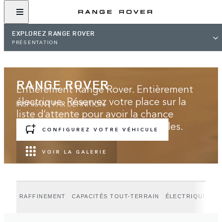
EXPLOREZ RANGE ROVER
PRÉSENTATION
RANGE ROVER
Entièrement Range Rover. Entièrement
électrique. Réservez votre place sur la
INSPIRANT PAR DÉFINITION
liste d’attente pour avoir la chance
d’acquérir l’un des premiers modèles.
CONFIGUREZ VOTRE VÉHICULE
VOIR LA GALERIE
RAFFINEMENT
CAPACITÉS TOUT-TERRAIN
ÉLECTRIQUE
P