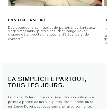
UN VOYAGE RAFFINÉ
LE
Des accoudoirs centraux et de portes chauffants aux
Les
sièges massants “pierres chaudes” Range Rover,
com
chaque détail ajoute une touche d’élégance et de
l’a
**
confort.
gér
l’ar
LA SIMPLICITÉ PARTOUT,
TOUS LES JOURS.
La liberté d’aller où l’on veut. Avec des innovations de
pointe à portée de main, explorez des endroits où seul
un Range Rover peut vous emmener avec confiance,