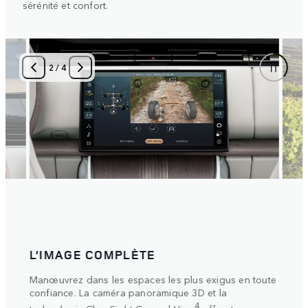
sérénité et confort.
2
/
4
L’IMAGE COMPLÈTE
DON
e de
Manœuvrez dans les espaces les plus exigus en toute
Sélec
.
confiance. La caméra panoramique 3D et la
condu
systè
4