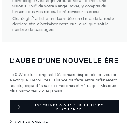
technologie ClearSight Ground View
offrent une
autom
t des
vision à 360° de votre Range Rover, y compris du
bloca
ue
terrain sous vos roues. Le rétroviseur intérieur
une m
5
ClearSight
affiche un flux vidéo en direct de la route
adhér
derrière afin d’optimiser votre vue, quel que soit le
patin
nombre de passagers.
L’AUBE D’UNE NOUVELLE ÈRE
Le SUV de luxe original. Désormais disponible en version
électrique. Découvrez l’alliance parfaite entre raffinement
absolu, capacités sans compromis et héritage stylistique
plus harmonieux que jamais.
INSCRIVEZ-VOUS SUR LA LISTE
D’ATTENTE
VOIR LA GALERIE