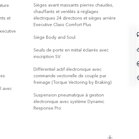
Sièges avant massants pierres chaudes,
ature
grad
chauffants et ventilés à réglages
inté
nts et
électriques 24 directions et sièges arrière
Executive Class Comfort Plus
Sièg
Executive
chau
Siège Body and Soul
élec
Exec
Seuils de porte en métal éclairés avec
inscription SV
Sièg
Différentiel actif électronique avec
Plan
nes
commande vectorielle de couple par
freinage (Torque Vectoring by Braking)
Pack
l avec
Suspension pneumatique à gestion
Seui
électronique avec système Dynamic
insc
Response Pro