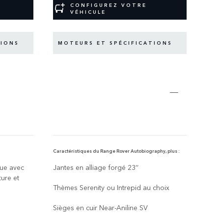
CONFIGUREZ VOTRE
VÉHICULE
TIONS
MOTEURS ET SPÉCIFICATIONS
M
:
Caractéristiques du Range Rover Autobiography, plus :
Carac
que avec
Jantes en alliage forgé 23’’
Jant
ture et
Thèmes Serenity ou Intrepid au choix
Syst
de 1
Sièges en cuir Near-Aniline SV
Sièg