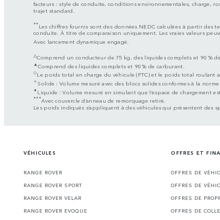
facteurs : style de conduite, conditions environnementales, charge, rou
trajet standard.
**
Les chiffres fournis sont des données NEDC calculées à partir des tes
conduite. À titre de comparaison uniquement. Les vraies valeurs peuv
Avec lancement dynamique engagé.
△
Comprend un conducteur de 75 kg, des liquides complets et 90 % de
▲
Comprend des liquides complets et 90 % de carburant.
◇
Le poids total en charge du véhicule (PTC) et le poids total roulant
✧
Solide : Volume mesuré avec des blocs solides conformes à la norme
✦
Liquide : Volume mesuré en simulant que l’espace de chargement est
***
Avec couvercle d’anneau de remorquage retiré.
Les poids indiqués s’appliquent à des véhicules qui présentent des s
VÉHICULES
OFFRES ET FI
RANGE ROVER
OFFRES DE VÉHI
RANGE ROVER SPORT
OFFRES DE VÉHI
RANGE ROVER VELAR
OFFRES DE PROP
RANGE ROVER EVOQUE
OFFRES DE COLL