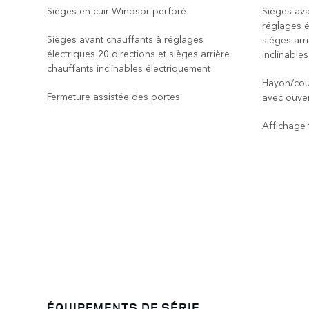
Sièges en cuir Windsor perforé
Sièges ava
réglages é
Sièges avant chauffants à réglages
sièges arri
électriques 20 directions et sièges arrière
inclinable
chauffants inclinables électriquement
Hayon/couv
Fermeture assistée des portes
avec ouver
Affichage 
ÉQUIPEMENTS DE SÉRIE