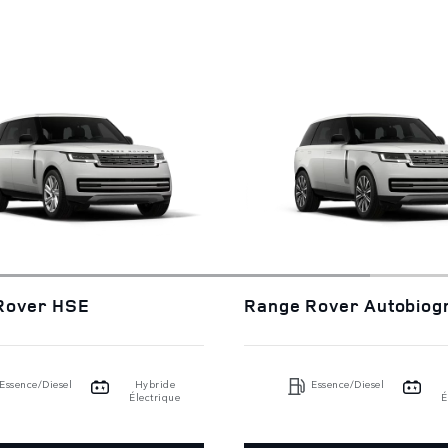
Rover HSE
Range Rover Autobiog
Essence/Diesel
Hybride
Essence/Diesel
Électrique
É