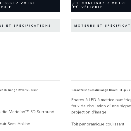
FIGUREZ VOTRE
CONFIGUREZ VOTRE
ICULE
VÉHICULE
S ET SPÉCIFICATIONS
MOTEURS ET SPÉCIFICA
es du Range Rover SE, plus :
Caractéristiques du Range Rover HSE, plus 
Phares à LED à matrice numéri
feux de circulation diurne signa
udio Meridian™ 3D Surround
projection d’image
cuir Semi-Aniline
Toit panoramique coulissant