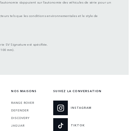
 à l’autonomie s’appuient sur l’autonomie des véhicules de série pour un
acteurs tels que les conditions environnementales et le style de
rie SV Signature est spécifiée.
 100 mm).
NOS MAISONS
SUIVEZ LA CONVERSATION
RANGE ROVER
INSTAGRAM
DEFENDER
DISCOVERY
TIKTOK
JAGUAR