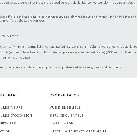
es et accessoires montés, trajet réel et état de la batterie. Les données relatives
ts officiels menés par le constructeur. Les chiffres peuvent varier en fonction de f
ent différer de ces données.
 carburant.
 autorisé (PTRA) maximal du Range Rover SV LWB sont réduits de 30 kg lorsque la sé
 VDA (expert d’évaluation des dommages causés sur le véhicule) (200 mm x 50 mm x
 rempli de liquide.
pécifications standard. Les options supplémentaires augmentent le poids.
NANCEMENT
PROPRIÉTAIRES
CULES NEUFS
VUE D'ENSEMBLE
CULES D'OCCASION
SERVICE CLIENTÈLE
RIÉTAIRES
L'APPLI ARDHI
ECTION
L’APPLI LAND ROVER CARE MENA